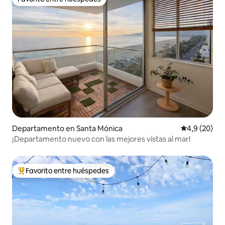
Favorito entre huéspedes
Departamento en Santa Mónica
Calificación
4,9 (20)
¡Departamento nuevo con las mejores vistas al mar!
Favorito entre huéspedes
Favorito entre los huéspedes más destacados