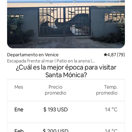
Departamento en Venice
Calificación p
4,87 (79)
Escapada frente al mar | Patio en la arena |
¿Cuál es la mejor época para visitar
Estacionamiento
Santa Mónica?
Mes
Precio
Temp.
promedio
promedio
Ene
$ 193 USD
14 °C
Feb
$ 200 USD
14 °C