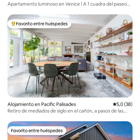
Apartamento luminoso en Venice | A 1 cuadra del paseo
marítimo
Favorito entre huéspedes
Favorito entre los huéspedes más destacados
Alojamiento en Pacific Palisades
Calificación
5,0 (38)
Retiro de mediados de siglo en el cañón, a pasos de las
playas
Favorito entre huéspedes
Favorito entre huéspedes