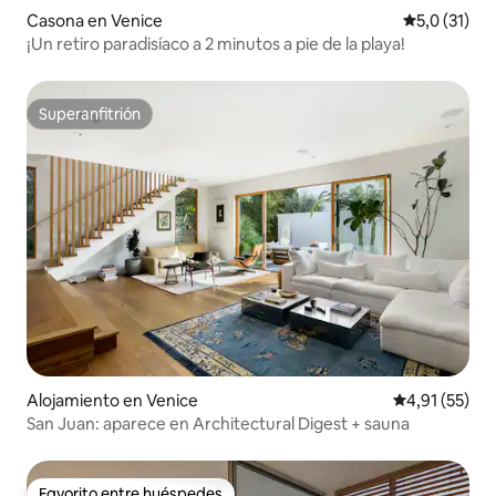
Casona en Venice
Calificación
5,0 (31)
¡Un retiro paradisíaco a 2 minutos a pie de la playa!
Superanfitrión
Superanfitrión
Alojamiento en Venice
Calificación 
4,91 (55)
San Juan: aparece en Architectural Digest + sauna
Favorito entre huéspedes