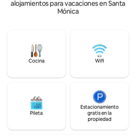
paredes compartid
alojamientos para vacaciones en Santa
Estudio en el segun
Mónica
acondicionado, pe
pie. A 2 cuadras de
cafeterías/restau
amantes de la comi
Ghisallo, Local, T
lavandería, tienda
inteligente, micro
pequeño y café/té 
fregadero en la cocina Lice
Cocina
Wifi
autobús SM 235322
de enfrente. Máx
Mínimo 3 noches en
de la solicitud de i
gobierno
Estacionamiento
Pileta
gratis en la
propiedad