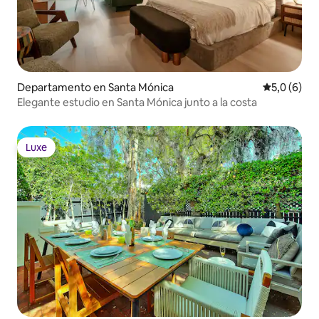
Departamento en Santa Mónica
Calificació
5,0 (6)
Elegante estudio en Santa Mónica junto a la costa
Luxe
Luxe