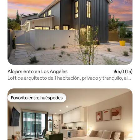
Alojamiento en Los Ángeles
Calificación
5,0 (15)
Loft de arquitecto de 1 habitación, privado y tranquilo, al
oeste de Los Ángeles, con acceso para personas con
discapacidad
Favorito entre huéspedes
Favorito entre huéspedes