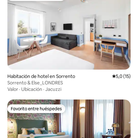
Habitación de hotel en Sorrento
Calificación
5,0 (15)
Sorrento & Else_LONDRES
Valor
·
Ubicación
·
Jacuzzi
Favorito entre huéspedes
Favorito entre huéspedes