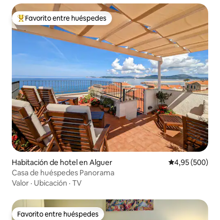
Favorito entre huéspedes
Favorito entre los huéspedes más destacados
Habitación de hotel en Alguer
Calificación pr
4,95 (500)
Casa de huéspedes Panorama
Valor
·
Ubicación
·
TV
Favorito entre huéspedes
Favorito entre huéspedes