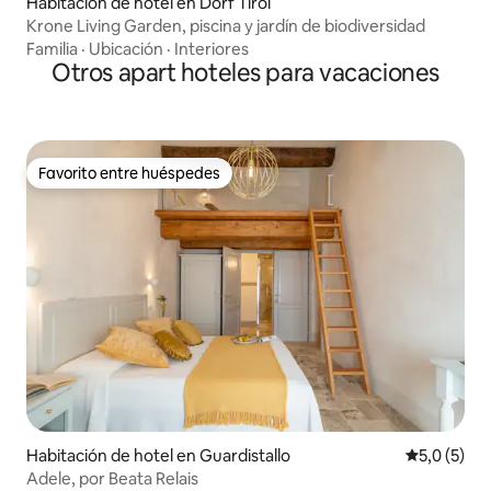
Habitación de hotel en Dorf Tirol
Krone Living Garden, piscina y jardín de biodiversidad
Familia
·
Ubicación
·
Interiores
Otros apart hoteles para vacaciones
Favorito entre huéspedes
Favorito entre huéspedes
Habitación de hotel en Guardistallo
Calificació
5,0 (5)
Adele, por Beata Relais