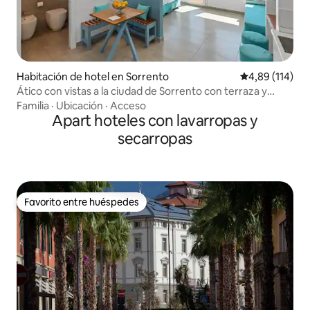
Habitación de hotel en Sorrento
Calificación p
4,89 (114)
Ático con vistas a la ciudad de Sorrento con terraza y
solárium
Familia
·
Ubicación
·
Acceso
Apart hoteles con lavarropas y
secarropas
Favorito entre huéspedes
Favorito entre huéspedes