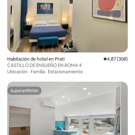
Habitación de hotel en Prati
Calificación pr
4,87 (308)
CASTILLO DE ENSUEÑO EN ROMA 4
Ubicación
·
Familia
·
Estacionamiento
Superanfitrión
Superanfitrión