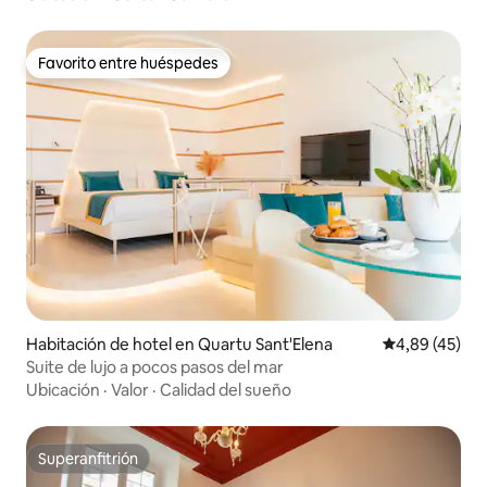
Favorito entre huéspedes
Favorito entre huéspedes
Habitación de hotel en Quartu Sant'Elena
Calificación 
4,89 (45)
Suite de lujo a pocos pasos del mar
Ubicación
·
Valor
·
Calidad del sueño
Superanfitrión
Superanfitrión