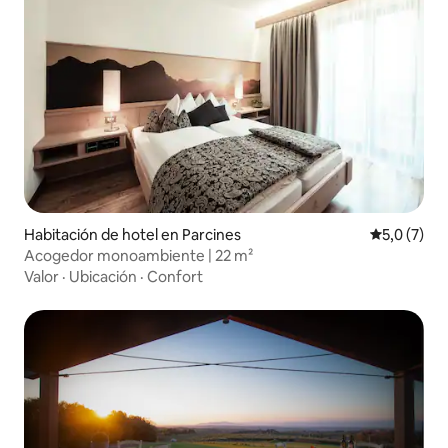
Habitación de hotel en Parcines
Calificació
5,0 (7)
Acogedor monoambiente | 22 m²
Valor
·
Ubicación
·
Confort