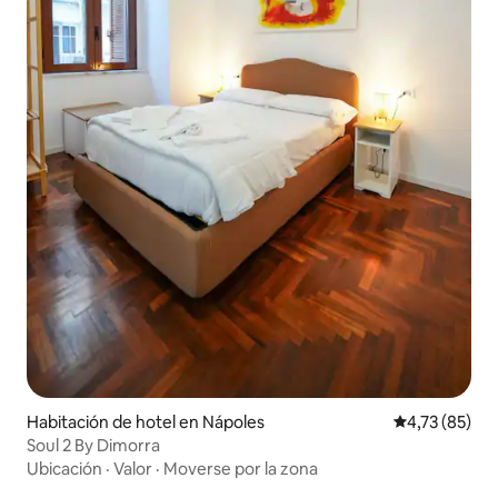
Habitación de hotel en Nápoles
Calificación 
4,73 (85)
Soul 2 By Dimorra
Ubicación
·
Valor
·
Moverse por la zona