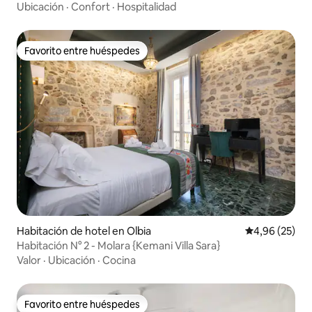
Ubicación
·
Confort
·
Hospitalidad
Favorito entre huéspedes
Favorito entre huéspedes
Habitación de hotel en Olbia
Calificación p
4,96 (25)
Habitación N° 2 - Molara {Kemani Villa Sara}
Valor
·
Ubicación
·
Cocina
Favorito entre huéspedes
Favorito entre huéspedes