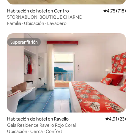
Habitación de hotel en Centro
Calificación p
4,75 (718)
5TORNABUONI BOUTIQUE CHARME
Familia
·
Ubicación
·
Lavadero
Superanfitrión
Superanfitrión
Habitación de hotel en Ravello
Calificación 
4,91 (23)
Gala Residence Ravello Rojo Coral
Ubicación
·
Cerca
·
Confort