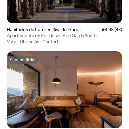
Habitación de hotel en Riva del Garda
Calificación 
4,98 (43)
Apartamento en Residenza Alto Garda South
Valor
·
Ubicación
·
Confort
Superanfitrión
Superanfitrión