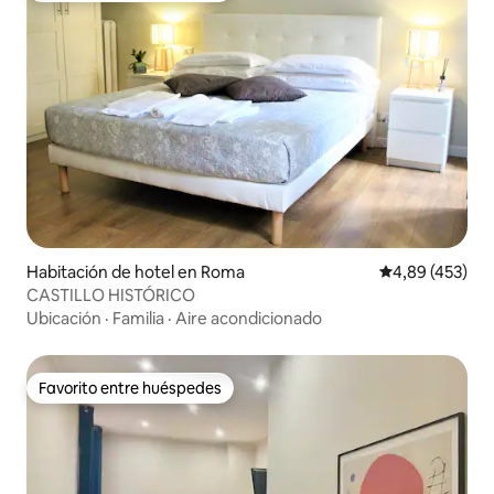
Habitación de hotel en Roma
Calificación pr
4,89 (453)
CASTILLO HISTÓRICO
Ubicación
·
Familia
·
Aire acondicionado
Favorito entre huéspedes
Favorito entre huéspedes