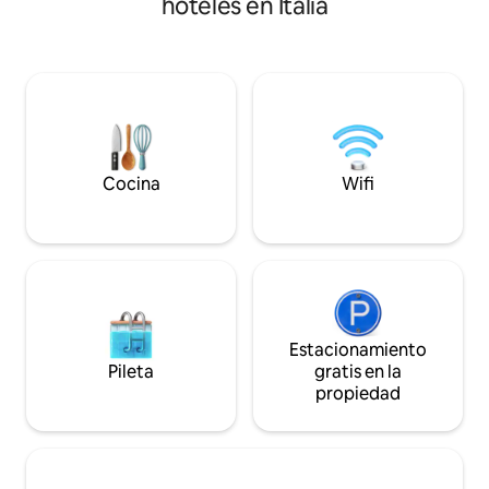
hoteles en Italia
GRATUITOS y exclusivos: jacuzzi, gran
dobles, ambos co
piscina biológica, cancha de voleibol de
un baño con ducha
playa y actividades ecuestres y perros,
cuadrados con me
pirámide energética, estacionamiento,
+ posibilidad de t
wifi, áreas de barbacoa y áreas de
playa. Piscina de 
entretenimiento comunes. Estructura
spa (por una tarifa
con salón y cocina compartida para
ideal para unas va
fiestas
Estacionamiento g
Cocina
Wifi
Estacionamiento
Pileta
gratis en la
propiedad