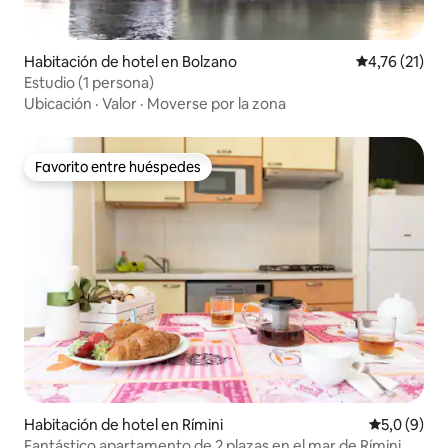
Habitación de hotel en Bolzano
Calificación 
4,76 (21)
Estudio (1 persona)
Ubicación
·
Valor
·
Moverse por la zona
Favorito entre huéspedes
Favorito entre huéspedes
Habitación de hotel en Rímini
Calificació
5,0 (9)
Fantástico apartamento de 2 plazas en el mar de Rímini