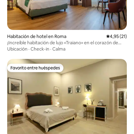
Habitación de hotel en Roma
Calificación 
4,95 (21)
¡Increíble habitación de lujo «Traiano» en el corazón de
Roma!
Ubicación
·
Check-in
·
Calma
Favorito entre huéspedes
Favorito entre huéspedes