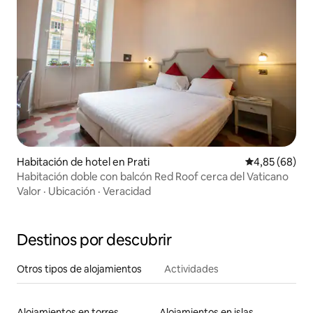
Habitación de hotel en Prati
Calificación p
4,85 (68)
Habitación doble con balcón Red Roof cerca del Vaticano
Valor
·
Ubicación
·
Veracidad
Destinos por descubrir
Otros tipos de alojamientos
Actividades
Alojamientos en torres
Alojamientos en islas