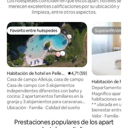
Los huéspedes coinciden en que estos apart hoteles se
merecen excelentes calificaciones por su ubicación y
limpieza, entre otros aspectos.
Favorito entre huéspedes
Superanfitrión
Favorito entre huéspedes
Superanfitrión
Habitación de hotel en Pelleg
Calificación promedio: 4,71 de 
4,71 (59)
rino Parmense
Casa de campo Alleluja, casa de campo
Habitación de hote
Casa de campo con 5 alojamientos
i
Departamento de 
independientes diferentes con baño y
lujo
Magnífico apartam
cocina: 2 apartamentos familiares en la
habitaciones en un
granja y 3 alojamientos para caravanas
* * ubicada en un o
en el Glamping adecuados para
Ubicación
·
Familia
·
Calidad del sueño
bienestar entre Ri
hospedar a una familia o una pareja cada
Compuesto por una
Valor
·
Familia
·
Est
uno. Los alojamientos también se
Prestaciones populares de los apart
sofá, mesa de com
pueden reservar para grupos Servicios
totalmente equipa