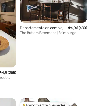
Departamento en complejo
Calificación promedio: 
4,96 (430)
residencial en Haymarket
The Butlers Basement | Edimburgo
iones
Calificación promedio: 4,9 de 5. 265 evaluaciones
4,9 (265)
ómodo
Favorito entre huéspedes