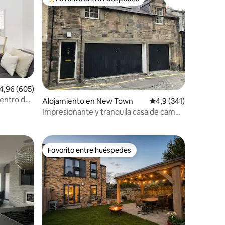
más destacados
Favorito entre los huéspedes más destacados
lificación promedio: 4,96 de 5. 605 evaluaciones
4,96 (605)
centro de
Alojamiento en New Town
Calificación promedio:
4,9 (341)
iones
Impresionante y tranquila casa de campo
+ garaje en el centro de la ciudad
Favorito entre huéspedes
Favorito entre huéspedes