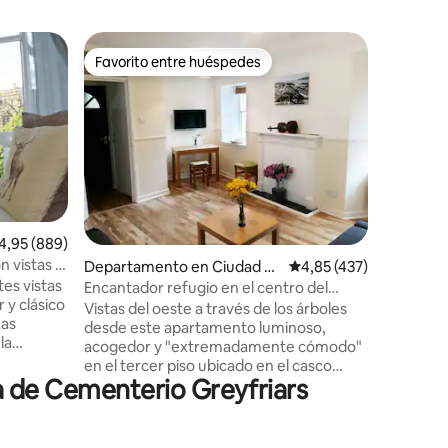
Torre en
Favorito entre huéspedes
Favorit
más destacados
Favorito entre huéspedes
Favorit
Templo de
histórica
Hacé que
realmente
Craigieha
ubicado 
antigua p
cataloga
su impre
escudo d
iones
lificación promedio: 4,95 de 5. 889 evaluaciones
4,95 (889)
Annandale
 vistas al
Departamento en Ciudad vi
Calificación promedio: 
4,85 (437)
una cita 
tes vistas
eja de Edimburgo
jucundis 
Encantador refugio en el centro del
 y clásico
puedas e
casco antiguo
Vistas del oeste a través de los árboles
Las
que una 
desde este apartamento luminoso,
la
esta exper
acogedor y "extremadamente cómodo"
sa y una
en el tercer piso ubicado en el casco
antizan
a de Cementerio Greyfriars
antiguo, un oasis sobre el bullicio del
ren en
centro de la ciudad. Cerca de sitios
turísticos populares: The Castle,
speramos
Greyfriars Kirk (iglesia) con el leal perro