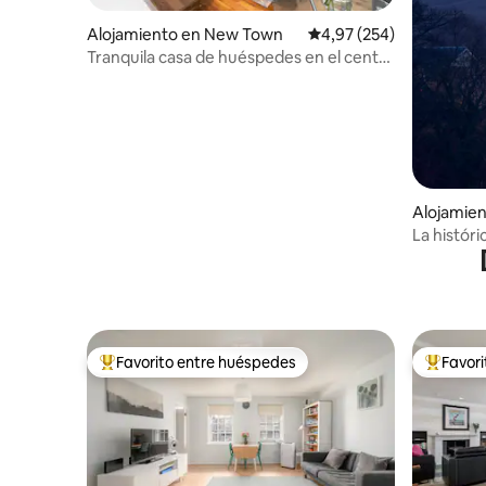
Alojamiento en New Town
Calificación promedio: 
4,97 (254)
Tranquila casa de huéspedes en el centro
de la ciudad, con jardín y balcones
Alojamien
La históri
Favorito entre huéspedes
Favor
Favorito entre los huéspedes más destacados
Favorito