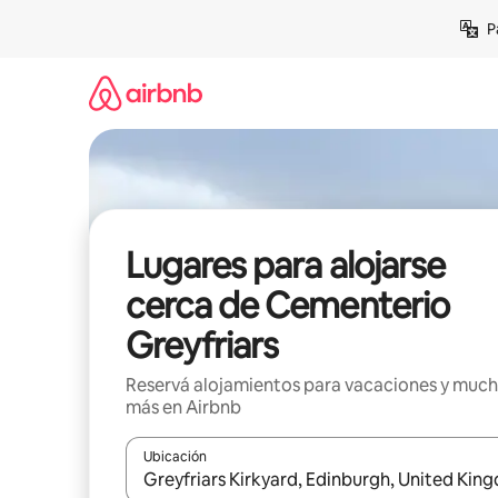
Ir
P
al
contenido
Lugares para alojarse
cerca de Cementerio
Greyfriars
Reservá alojamientos para vacaciones y muc
más en Airbnb
Ubicación
Cuando los resultados estén disponibles, navegá c