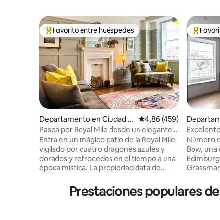
Favorito entre huéspedes
Favor
Favorito entre los huéspedes más destacados
Favorito
Departamento en Ciudad vi
Calificación promedio: 
4,86 (459)
Departam
eja de Edimburgo
eja de Ed
Pasea por Royal Mile desde un elegante
Excelente 
apartamento
castillo 
Entra en un mágico patio de la Royal Mile
Número de 
vigilado por cuatro dragones azules y
Bow, una 
dorados y retrocedes en el tiempo a una
Edimburgo
época mística. La propiedad data de
Grassmark
1790, pero se ha mejorado con simpatía.
fotografia
Las maravillas del Festival de Edimburgo y
la inspira
Prestaciones populares de
Fringe están justo en la puerta de tu casa
JK Rowling. Este especta
o, si lo prefieres, cierra la puerta y la
departam
gente mira desde tu dormitorio o sala de
edificio t