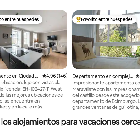
ito entre huéspedes
Favorito entre huéspedes
 entre los huéspedes más destacados
Favorito entre los huéspedes 
4,86 de 5. 459 evaluaciones
ento en Ciudad vi
Calificación promedio: 4,96 de 5. 146 evaluac
4,96 (146)
Departamento en complejo
Ca
imburgo
residencial en Ciudad vieja d
ubicación: lujo con vistas al
Impresionante apartamento con
e Edimburgo
en Grassmarket
castillo en el casco antiguo
licencia: EH-102427-T West
Maravillate con las impresionan
de las mejores ubicaciones de
del castillo desde este acogedor
, se encuentra en
departamento de Edimburgo. 
et y en la calle más
grandes ventanas de guillotina, 
da de Escocia, Victoria Street:
decoración de temática escoce
ción para el Callejón Diagon de
mezcla de muebles vintage gar
 los alojamientos para vacaciones cerc
cular
que todas las personas que ent
ento se encuentra en un
esta casa vivan una verdadera
radicional de piedra del siglo XIX,
experiencia de Edimburgo. ¡E