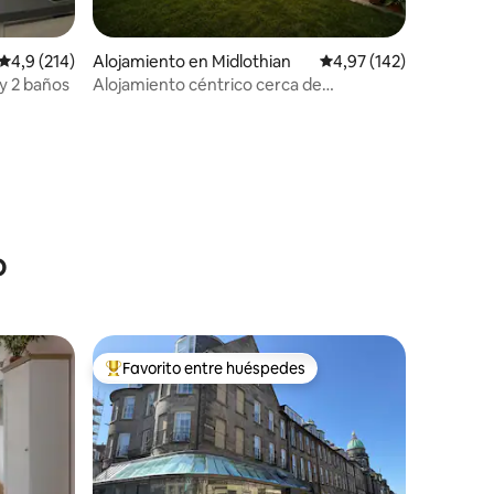
Calificación promedio: 4,9 de 5. 214 evaluaciones
4,9 (214)
Alojamiento en Midlothian
Calificación promedio: 
4,97 (142)
 y 2 baños
Alojamiento céntrico cerca de
Edimburgo + Estacionamiento gratuito +
Jardín
iones
o
Favorito entre huéspedes
más destacados
Favorito entre los huéspedes más destacados