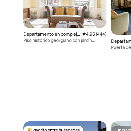
Departamento en complejo
Calificación promedio: 
4,96 (444)
residencial en New Town
Piso histórico georgiano con jardín
Departam
comunitario
residenci
Puerta de
espacioso
antiguo
Favorito entre huéspedes
Superanf