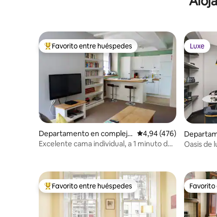
Aloj
hasta el apartamento.
Favorito entre huéspedes
Luxe
Favorito entre los huéspedes más destacados
Luxe
Departamento en complejo
Calificación promedio: 
4,94 (476)
Departam
residencial en Ciudad vieja d
residenci
Excelente cama individual, a 1 minuto del
Oasis de l
e Edimburgo
Castillo de Edimburgo
bañera de
Favorito entre huéspedes
Favorito
Favorito entre los huéspedes más destacados
Favorito