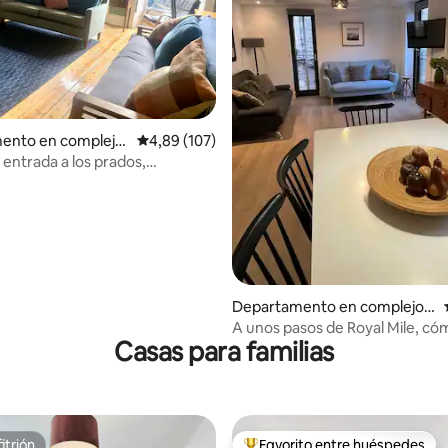
4,96 de 5. 444 evaluaciones
ento en complejo
Calificación promedio: 4,89 de 5. 107 evaluac
4,89 (107)
al en Newington
 entrada a los prados,
 apartamento en el casco
Departamento en complejo r
esidencial en Ciudad vieja de
A unos pasos de Royal Mile, c
Casas para familias
Edimburgo
apartamento de 2 dormitorios.
itrión
Favorito entre huéspedes