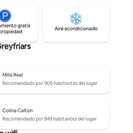
adía en
Bobby y Royal Mile (High Street).
 de
Rodeado de sitios de Harry Potter y
asco
cerca del Museo Nacional de Escocia, la
 Edimburgo
Universidad y pubs de música icónicos.
esquina,
amiento gratis
Un refugio memorable y tranquilo en una
Aire acondicionado
 propiedad
ciudad inolvidable, ¡definitivamente me
H-69315-R
hospedaría aquí de nuevo!”
reyfriars
Milla Real
Recomendado por 900 habitantes del lugar
Colina Calton
Recomendado por 849 habitantes del lugar