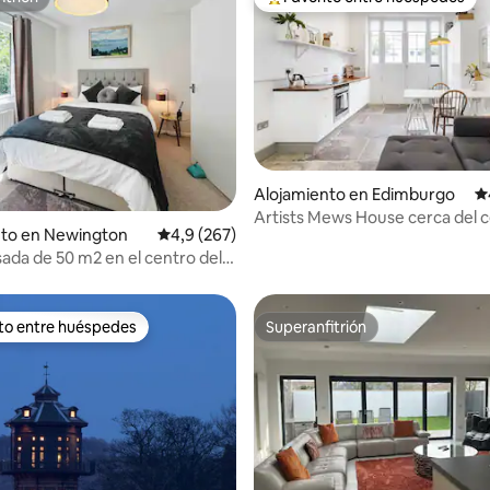
itrión
Favorito entre los huéspedes 
Alojamiento en Edimburgo
Ca
Artists Mews House cerca del 
4,99 de 5. 423 evaluaciones
nto en Newington
Calificación promedio: 4,9 de 5. 267 evaluac
4,9 (267)
la ciudad
ada de 50 m2 en el centro del
iguo
ito entre huéspedes
Superanfitrión
 entre los huéspedes más destacados
Superanfitrión