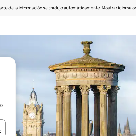
arte de la información se tradujo automáticamente. 
Mostrar idioma or
ho
on las teclas de flecha hacia arriba y hacia abajo o explorá deslizando