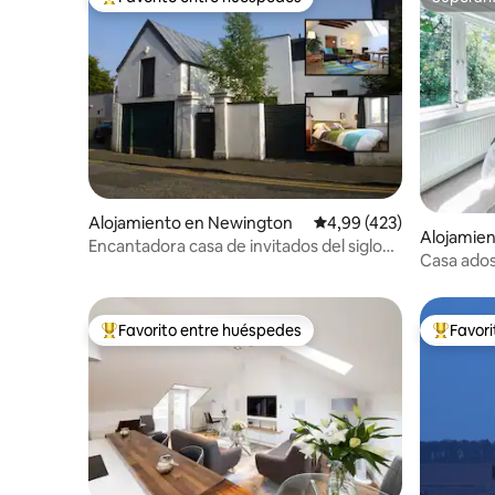
Favorito entre los huéspedes más destacados
Superanf
Alojamiento en Newington
Calificación promedio: 
4,99 (423)
Alojamie
Encantadora casa de invitados del siglo
Casa ados
XIX reformada
casco ant
Favorito entre huéspedes
Favor
Favorito entre los huéspedes más destacados
Favorito