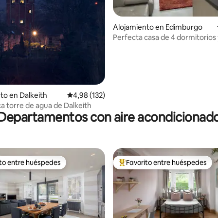
4,97 de 5. 254 evaluaciones
Alojamiento en Edimburgo
Perfecta casa de 4 dormitorios
to en Dalkeith
Calificación promedio: 4,98 de 5. 132 evaluac
4,98 (132)
ca torre de agua de Dalkeith
Departamentos con aire acondicionad
ito entre huéspedes
Favorito entre huéspedes
 entre los huéspedes más destacados
Favorito entre los huéspedes 