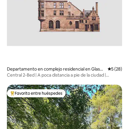
Departamento en complejo residencial en Glasgo
Calificaci
5 (28)
w
Central 2-Bed | A poca distancia a pie de la ciudad |
Estacionamiento cercano
Favorito entre huéspedes
Favorito entre los huéspedes más destacados