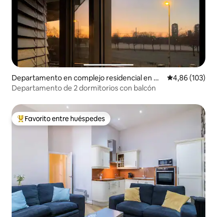
Departamento en complejo residencial en Gl
Calificación pr
4,86 (103)
asgow
Departamento de 2 dormitorios con balcón
Favorito entre huéspedes
Favorito entre los huéspedes más destacados