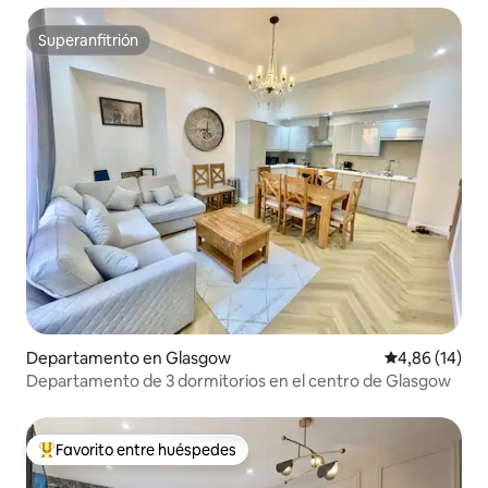
Superanfitrión
Superanfitrión
Departamento en Glasgow
Calificación 
4,86 (14)
Departamento de 3 dormitorios en el centro de Glasgow
Favorito entre huéspedes
Favorito entre los huéspedes más destacados