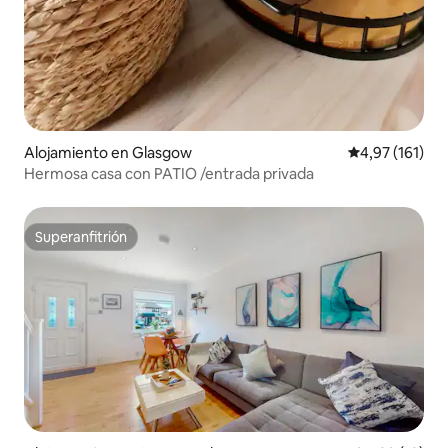
Alojamiento en Glasgow
Calificación p
4,97 (161)
Hermosa casa con PATIO /entrada privada
Superanfitrión
Superanfitrión