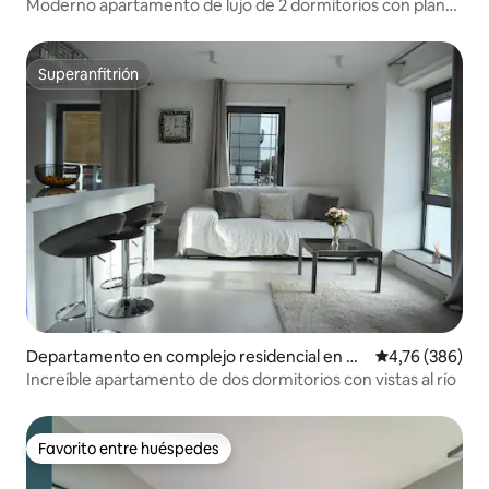
asgow
Moderno apartamento de lujo de 2 dormitorios con plano
abierto > Aparcamiento y balcón
Superanfitrión
Superanfitrión
Departamento en complejo residencial en Gl
Calificación pr
4,76 (386)
asgow
Increíble apartamento de dos dormitorios con vistas al río
Favorito entre huéspedes
Favorito entre huéspedes