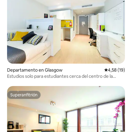
Departamento en Glasgow
Calificación 
4,58 (19)
Estudios solo para estudiantes cerca del centro de la
ciudad en Glasgow
Superanfitrión
Superanfitrión