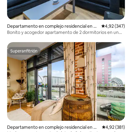
Departamento en complejo residencial en Gl
Calificación pr
4,92 (347)
asgow
Bonito y acogedor apartamento de 2 dormitorios en un
edificio histórico
Superanfitrión
Superanfitrión
Departamento en complejo residencial en Gl
Calificación p
4,92 (381)