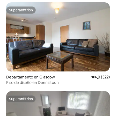
Superanfitrión
Superanfitrión
Departamento en Glasgow
Calificación 
4,9 (322)
Piso de diseño en Dennistoun
Superanfitrión
Superanfitrión