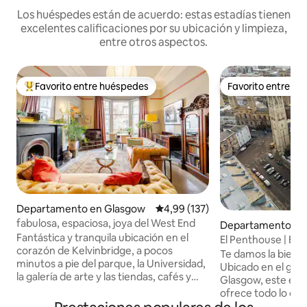
Los huéspedes están de acuerdo: estas estadías tienen
excelentes calificaciones por su ubicación y limpieza,
entre otros aspectos.
Favorito entre huéspedes
Favorito entre h
Favorito entre los huéspedes más destacados
Favorito entre h
Departamento en Glasgow
Calificación promedio: 4,99 de 5
4,99 (137)
fabulosa, espaciosa, joya del West End
Departamento en
Fantástica y tranquila ubicación en el
El Penthouse | Esc
corazón de Kelvinbridge, a pocos
parque del circo
Te damos la bienv
minutos a pie del parque, la Universidad,
Ubicado en el gran
la galería de arte y las tiendas, cafés y
Glasgow, este el
restaurantes del West End. Planta baja
ofrece todo lo que necesit
de una casa adosada en Glasgow de los
con un diseño hermoso