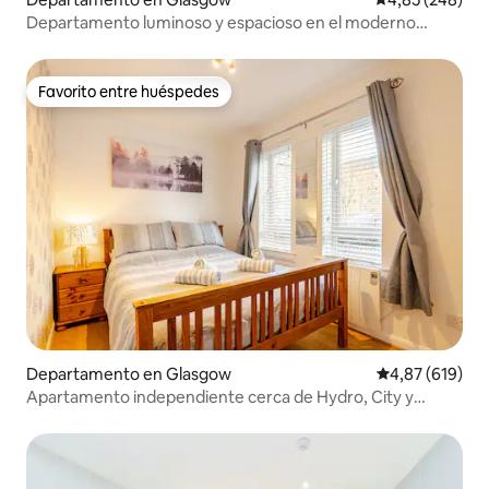
Departamento luminoso y espacioso en el moderno
Finnieston
Favorito entre huéspedes
Favorito entre huéspedes
Departamento en Glasgow
Calificación pr
4,87 (619)
Apartamento independiente cerca de Hydro, City y
Westend