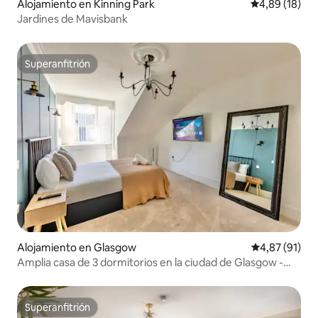
Alojamiento en Kinning Park
Calificación 
4,89 (18)
Jardines de Mavisbank
Superanfitrión
Superanfitrión
Alojamiento en Glasgow
Calificación 
4,87 (91)
Amplia casa de 3 dormitorios en la ciudad de Glasgow -
Aparcamiento gratuito
Superanfitrión
Superanfitrión