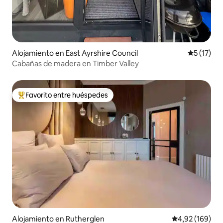
Alojamiento en East Ayrshire Council
Calificaci
5 (17)
Cabañas de madera en Timber Valley
Favorito entre huéspedes
Favorito entre los huéspedes más destacados
Alojamiento en Rutherglen
Calificación pr
4,92 (169)