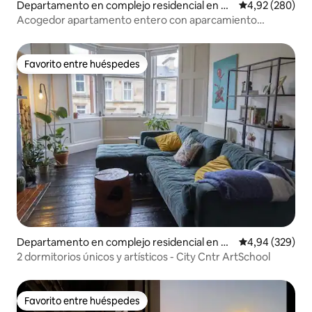
Departamento en complejo residencial en So
Calificación pr
4,92 (280)
uth Lanarkshire
Acogedor apartamento entero con aparcamiento
gratuito
Favorito entre huéspedes
Favorito entre huéspedes
Departamento en complejo residencial en Gl
Calificación pr
4,94 (329)
asgow
2 dormitorios únicos y artísticos - City Cntr ArtSchool
Favorito entre huéspedes
Favorito entre huéspedes