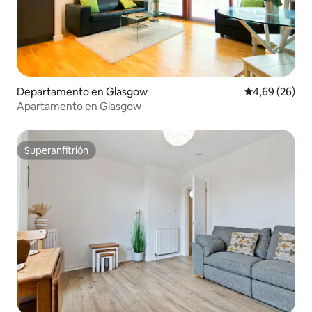
Departamento en Glasgow
Calificación p
4,69 (26)
Apartamento en Glasgow
Superanfitrión
Superanfitrión