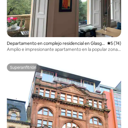
Departamento en complejo residencial en Glasgo
Calificaci
5 (74)
w
Amplio e impresionante apartamento en la popular zona
del parque.
Superanfitrión
Superanfitrión