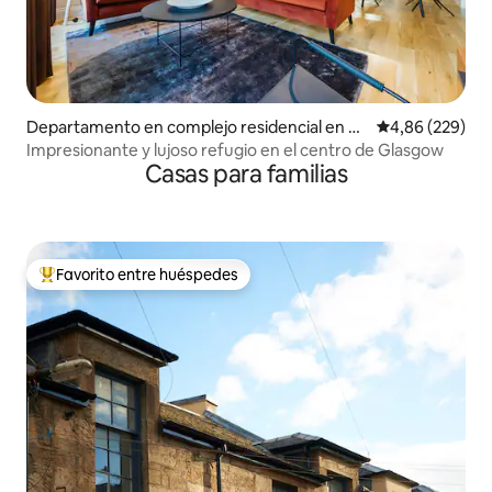
Departamento en complejo residencial en Gl
Calificación pr
4,86 (229)
asgow
Impresionante y lujoso refugio en el centro de Glasgow
Casas para familias
Favorito entre huéspedes
Favorito entre los huéspedes más destacados