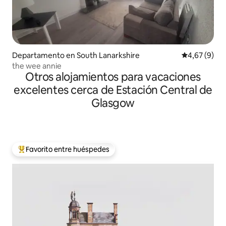
Departamento en South Lanarkshire
Calificación
4,67 (9)
the wee annie
Otros alojamientos para vacaciones
excelentes cerca de Estación Central de
Glasgow
Favorito entre huéspedes
Favorito entre los huéspedes más destacados