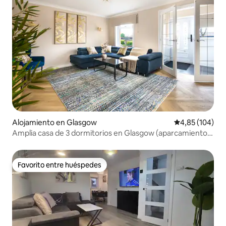
Alojamiento en Glasgow
Calificación pr
4,85 (104)
Amplia casa de 3 dormitorios en Glasgow (aparcamiento
gratuito)
Favorito entre huéspedes
Favorito entre huéspedes