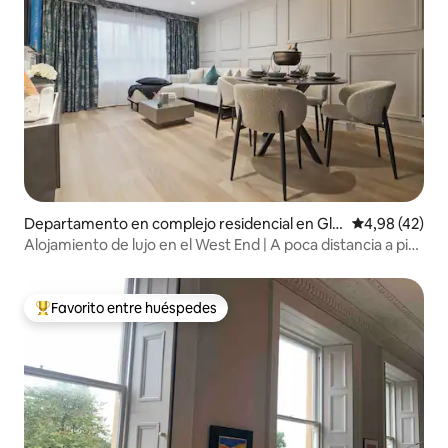
Departamento en complejo residencial en Gla
Calificación 
4,98 (42)
sgow
Alojamiento de lujo en el West End | A poca distancia a pie
de bares | Capacidad para 4 personas
Favorito entre huéspedes
Favorito entre los huéspedes más destacados