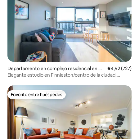
Departamento en complejo residencial en Gl
Calificación pr
4,92 (727)
asgow
Elegante estudio en Finnieston/centro de la ciudad,
aparcamiento gratuito
Favorito entre huéspedes
Favorito entre huéspedes