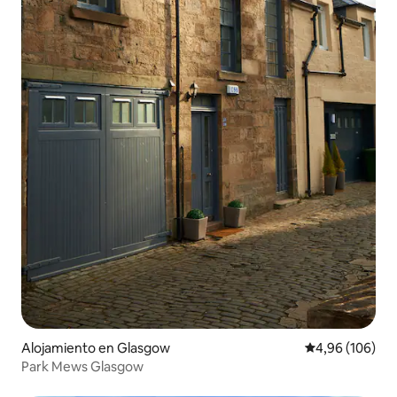
Alojamiento en Glasgow
Calificación pr
4,96 (106)
Park Mews Glasgow