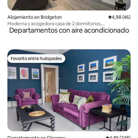
Alojamiento en Bridgeton
Calificación p
4,98 (46)
Moderna y acogedora casa de 2 dormitorios,
Departamentos con aire acondicionado
estacionamiento gratuito
Favorito entre huéspedes
Favorito entre huéspedes
Departamento en Glasgow
Calificación pr
4,85 (248)