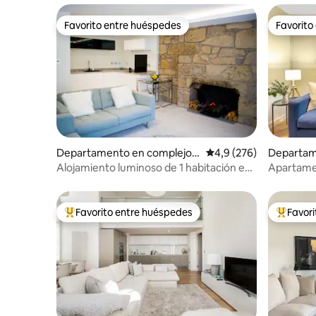
Favorito entre huéspedes
Favorito
Favorito entre huéspedes
Favorito
Departamento en complejo r
Calificación promedio:
4,9 (276)
Departam
esidencial en Edimburgo
residenci
Alojamiento luminoso de 1 habitación en
Apartamen
el centro de la ciudad con un toque
castillo 
histórico
Favorito entre huéspedes
Favor
Favorito entre los huéspedes más destacados
Favorito