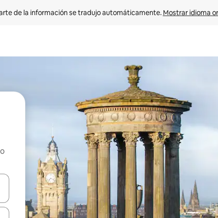
arte de la información se tradujo automáticamente. 
Mostrar idioma or
ho
on las teclas de flecha hacia arriba y hacia abajo o explorá deslizando