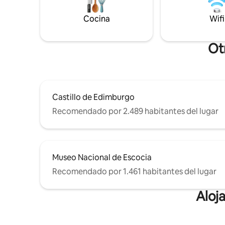
jardín de una casa de campo del siglo XIX
debajo de 
en la tranquila zona de conservación de
Un refugio t
Cocina
Wifi
Grange de Edimburgo. Jardín de vida
tranquila 
silvestre en constante cambio, vida
calefacció
dentro y fuera y carga de vehículos
Estaciona
Ot
eléctricos.
desde el 
Castillo de Edimburgo
Recomendado por 2.489 habitantes del lugar
Museo Nacional de Escocia
Recomendado por 1.461 habitantes del lugar
Aloj