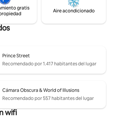
puedas entre cosas alegres”. Esperamos
caminando
amiento gratis
que una estadía en el Temple ofrezca
nutos y
Aire acondicionado
 propiedad
esta experiencia y sea fiel a esta visión.
al de la
s
dos
Prince Street
Recomendado por 1.417 habitantes del lugar
Cámara Obscura & World of Illusions
Recomendado por 557 habitantes del lugar
 wifi