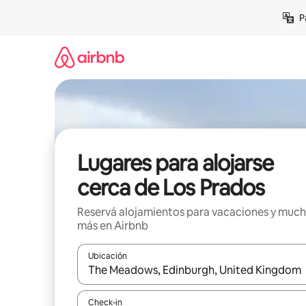
Ir
P
al
contenido
Lugares para alojarse
cerca de Los Prados
Reservá alojamientos para vacaciones y muc
más en Airbnb
Ubicación
Cuando los resultados estén disponibles, navegá c
Check-in