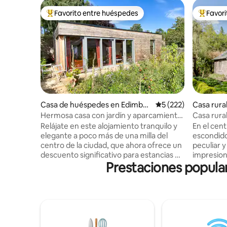
Favorito entre huéspedes
Favor
Favorito entre los huéspedes más destacados
Favorito
Casa de huéspedes en Edimbur
Calificación promedi
5 (222)
Casa rura
go
Hermosa casa con jardín y aparcamiento
Casa rural
fuera de la calle
en Dovec
Relájate en este alojamiento tranquilo y
En el cen
elegante a poco más de una milla del
escondido
centro de la ciudad, que ahora ofrece un
peculiar y
descuento significativo para estancias de
impresion
Prestaciones popular
una semana. Centro ideal para explorar
tranquil
Edimburgo, para excursiones de un día a
Dormitori
lugares más lejanos o para trabajar
doble rod
tranquilamente desde casa. The Garden
nido antig
House es un apartamento tipo estudio
Baño eleg
de planta abierta, sostenible y
madera. Co
recientemente terminado, ubicado en el
cama extr