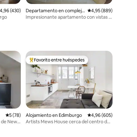
alificación promedio: 4,96 de 5. 430 evaluaciones
4,96 (430)
Departamento en complejo
Calificación promedio: 
4,95 (889)
residencial en Edimburgo
urgo
Impresionante apartamento con vistas al
iones
castillo en el casco antiguo
Favorito entre huéspedes
más destacados
Favorito entre los huéspedes más destacados
Calificación promedio: 5 de 5. 78 evaluaciones
5 (78)
Alojamiento en Edimburgo
Calificación promedio: 
4,96 (605)
io de New
Artists Mews House cerca del centro de
la ciudad