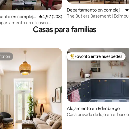
4,99 de 5. 150 evaluaciones
Departamento en complejo
C
residencial en Edimburgo
The Butlers Basement | Edimb
ento en complejo
Calificación promedio: 4,97 de 5. 208 evaluac
4,97 (208)
al en Edimburgo
apartamento en el casco
Casas para familias
itrión
Favorito entre huéspedes
itrión
Favorito entre los huéspedes 
o: 5 de 5. 232 evaluaciones
Alojamiento en Edimburgo
Casa privada de lujo en el barr
Town, Edimburgo