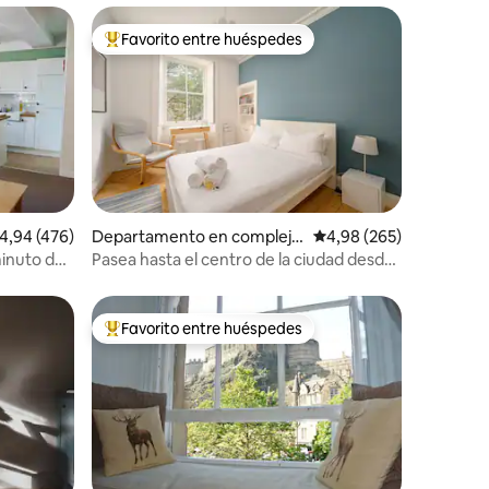
Favorito entre huéspedes
más destacados
Favorito entre los huéspedes más destacados
iones
alificación promedio: 4,94 de 5. 476 evaluaciones
4,94 (476)
Departamento en complejo
Calificación promedio: 
4,98 (265)
residencial en Edimburgo
minuto del
Pasea hasta el centro de la ciudad desde
un apartamento con encanto
Favorito entre huéspedes
más destacados
Favorito entre los huéspedes más destacados