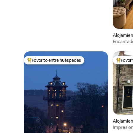
Alojamie
Encantado
Edimburg
Favorito entre huéspedes
Favor
Favorito entre los huéspedes más destacados
Favorito
Alojamie
Impresion
+ garaje e