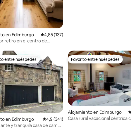
nto en Edimburgo
Calificación promedio: 4,85 de 5. 137 evaluac
4,85 (137)
r retiro en el centro de
o
ito entre huéspedes
Favorito entre huéspedes
 entre los huéspedes más destacados
Favorito entre huéspedes
Alojamiento en Edimburgo
C
Casa rural vacacional céntrica c
nto en Edimburgo
Calificación promedio: 4,9 de 5. 341 evaluac
4,9 (341)
y aparcamiento gratuito
ante y tranquila casa de campo
n el centro de la ciudad