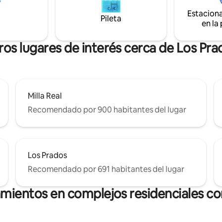
un panel de vidrio en el suelo.
de Bruntsfield. Puedes llegar 
Estacion
ranquilo y relajante. Terraza
al centro de la ciudad en 20 mi
Pileta
en la
con jardín. Pisos con
hay una parada de autobús al fin
n. Radiadores. Estufa a leña.
calle con un servicio de autobú
miento. Impuesto del 5 %
frecuente.
ros lugares de interés cerca de Los Pra
24/07/2026
Milla Real
Recomendado por 900 habitantes del lugar
Los Prados
Recomendado por 691 habitantes del lugar
amientos en complejos residenciales con