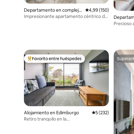
Departamento en complejo
Calificación promedio: 
4,99 (150)
residencial en Edimburgo
Impresionante apartamento céntrico de
Departam
2 dormitorios con altillo
residenci
Precioso 
antiguo.
Favorito entre huéspedes
Superanf
Favorito entre los huéspedes más destacados
Superanf
Alojamiento en Edimburgo
Calificación promedi
5 (232)
Retiro tranquilo en la
ciudad/Aparcamiento gratuito/Wifi