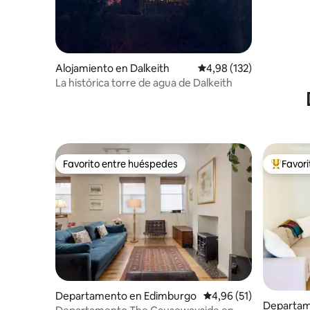
Alojamiento en Dalkeith
Calificación promedio: 
4,98 (132)
La histórica torre de agua de Dalkeith
Favorito entre huéspedes
Favor
Favorito entre huéspedes
Favorito
Departamento en Edimburgo
Calificación promedio:
4,96 (51)
Departam