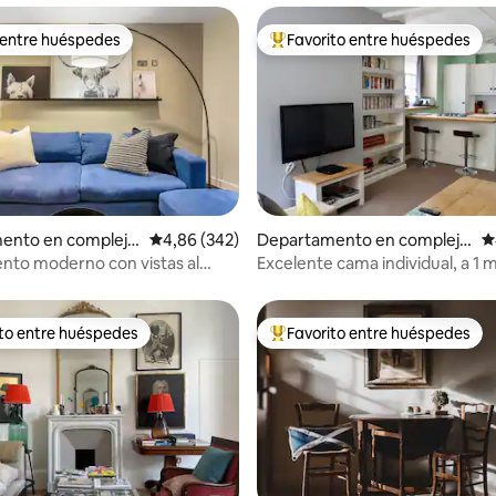
 entre huéspedes
Favorito entre huéspedes
 entre huéspedes
Favorito entre los huéspedes 
 4,9 de 5. 276 evaluaciones
ento en complejo
Calificación promedio: 4,86 de 5. 342 evaluac
4,86 (342)
Departamento en complejo
C
al en Edimburgo
residencial en Edimburgo
to moderno con vistas al
Excelente cama individual, a 1 
de Edimburgo
Castillo de Edimburgo
ito entre huéspedes
Favorito entre huéspedes
 entre los huéspedes más destacados
Favorito entre los huéspedes 