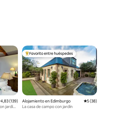
iones
Favorito entre huéspedes
Favorito entre los huéspedes más destacados
alificación promedio: 4,83 de 5. 139 evaluaciones
4,83 (139)
Alojamiento en Edimburgo
Calificación promed
5 (38)
on jardín
La casa de campo con jardín
iones