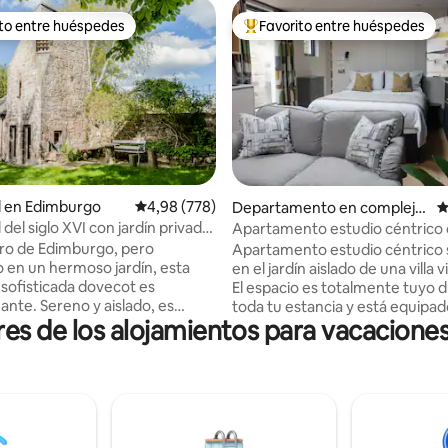
ito entre huéspedes
Favorito entre huéspedes
 entre los huéspedes más destacados
Favorito entre los huéspedes 
o: 5 de 5. 222 evaluaciones
l en Edimburgo
Calificación promedio: 4,98 de 5. 778 evaluac
4,98 (778)
Departamento en complejo
C
residencial en Edimburgo
 del siglo XVI con jardín privado
Apartamento estudio céntrico
ot.
aparcamiento gratuito
tro de Edimburgo, pero
Apartamento estudio céntrico 
 en un hermoso jardín, esta
en el jardín aislado de una villa v
 sofisticada dovecot es
El espacio es totalmente tuyo 
ante. Sereno y aislado, es
toda tu estancia y está equipa
es de los alojamientos para vacacione
amente emocionante.
ducha a ras de suelo, TV de pant
o diminuto en la torre; cama
plana, horno/microondas comb
eada de madera de cedro, cajas
tostadora, hervidor de agua y 
uas iluminadas y vista al jardín.
Ten en cuenta que NO hay PL
ante con revestimiento de
COCINA, pero el estudio está a
cina rústica y elegante. Sofá
minutos de las numerosas bout
aíble. Una misteriosa caverna
moda, bares, restaurantes y ca