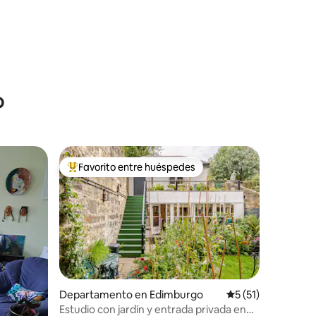
o
Favorito entre huéspedes
Favorito entre los huéspedes más destacados
Departamento en Edimburgo
Calificación prome
5 (51)
Estudio con jardín y entrada privada en
iones