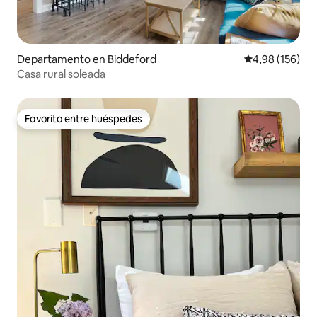
Departamento en Biddeford
Calificación pr
4,98 (156)
Casa rural soleada
Favorito entre huéspedes
Favorito entre huéspedes