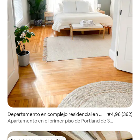
Departamento en complejo residencial en Po
Calificación pr
4,96 (362)
rtland
Apartamento en el primer piso de Portland de 3
dormitorios y 2 baños + estacionamiento