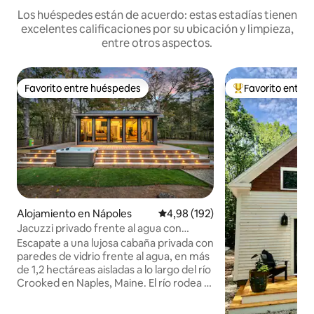
Los huéspedes están de acuerdo: estas estadías tienen
excelentes calificaciones por su ubicación y limpieza,
entre otros aspectos.
Favorito entre huéspedes
Favorito entre
Favorito entre huéspedes
Favorito entre l
Alojamiento en Nápoles
Calificación promedio: 4,98 de 5
4,98 (192)
Jacuzzi privado frente al agua con
diseñador de LUX - Aislado
Escapate a una lujosa cabaña privada con
paredes de vidrio frente al agua, en más
de 1,2 hectáreas aisladas a lo largo del río
Crooked en Naples, Maine. El río rodea el
lugar y ofrece total privacidad, tu propia
playa de arena, un muelle con acceso