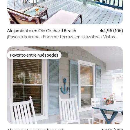
Alojamiento en Old Orchard Beach
Calificación pr
4,96 (106)
¡Pasos a la arena • Enorme terraza en la azotea • Vistas
infinitas!
Favorito entre huéspedes
Favorito entre huéspedes