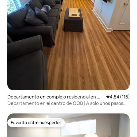
Departamento en complejo residencial en Ol
Calificación p
4,84 (116)
d Orchard Beach
Departamento en el centro de OOB | A solo unos pasos
del muelle y la playa
Favorito entre huéspedes
Favorito entre huéspedes