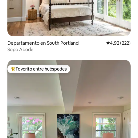
Departamento en South Portland
Calificación pr
4,92 (222)
Sopo Abode
Favorito entre huéspedes
Favorito entre los huéspedes más destacados