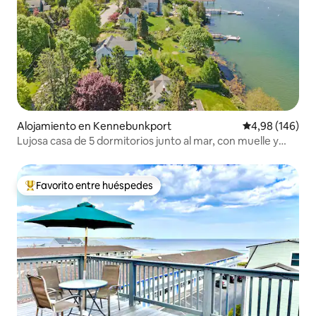
Alojamiento en Kennebunkport
Calificación pr
4,98 (146)
Lujosa casa de 5 dormitorios junto al mar, con muelle y
kayaks
Favorito entre huéspedes
Favorito entre los huéspedes más destacados