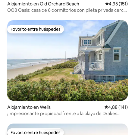
Alojamiento en Old Orchard Beach
Calificación p
4,95 (151)
OOB Oasis: casa de 6 dormitorios con pileta privada cerca
de la playa
Favorito entre huéspedes
Favorito entre huéspedes
Alojamiento en Wells
Calificación p
4,88 (141)
¡Impresionante propiedad frente a la playa de Drakes
Island!
Favorito entre huéspedes