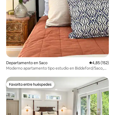
Departamento en Saco
Calificación p
4,85 (152)
Moderno apartamento tipo estudio en Biddeford/Saco,
Maine
Favorito entre huéspedes
Favorito entre huéspedes