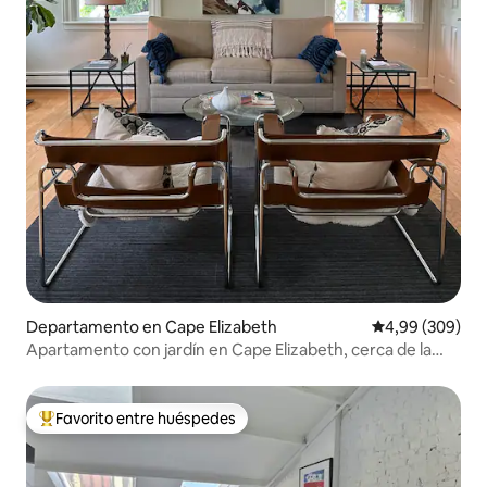
Departamento en Cape Elizabeth
Calificación pr
4,99 (309)
Apartamento con jardín en Cape Elizabeth, cerca de la
playa y de Portland.
Favorito entre huéspedes
Favorito entre los huéspedes más destacados