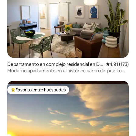
Departamento en complejo residencial en Do
Calificación p
4,91 (173)
wntown Portland
Moderno apartamento en el histórico barrio del puerto
viejo de Portland
Favorito entre huéspedes
Favorito entre los huéspedes más destacados