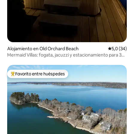
Alojamiento en Old Orchard Beach
Calificación
5,0 (34)
Mermaid Villas: fogata, jacuzzi y estacionamiento para 3
personas
Favorito entre huéspedes
Favorito entre los huéspedes más destacados