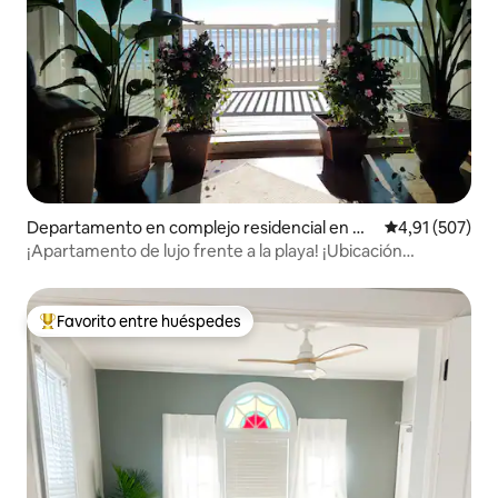
Departamento en complejo residencial en Ol
Calificación p
4,91 (507)
d Orchard Beach
¡Apartamento de lujo frente a la playa! ¡Ubicación
privilegiada!
Favorito entre huéspedes
Favorito entre los huéspedes más destacados