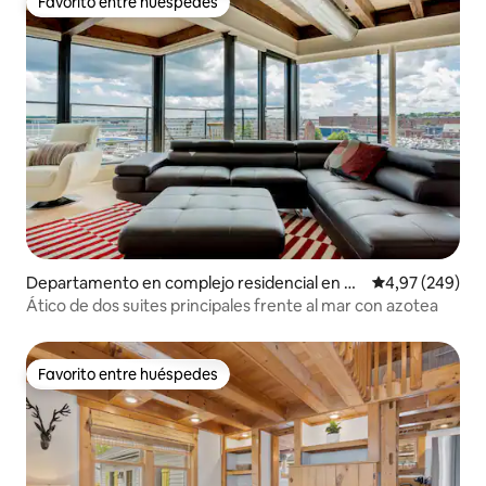
Favorito entre huéspedes
Favorito entre huéspedes
Departamento en complejo residencial en D
Calificación pr
4,97 (249)
owntown Portland
Ático de dos suites principales frente al mar con azotea
Favorito entre huéspedes
Favorito entre huéspedes