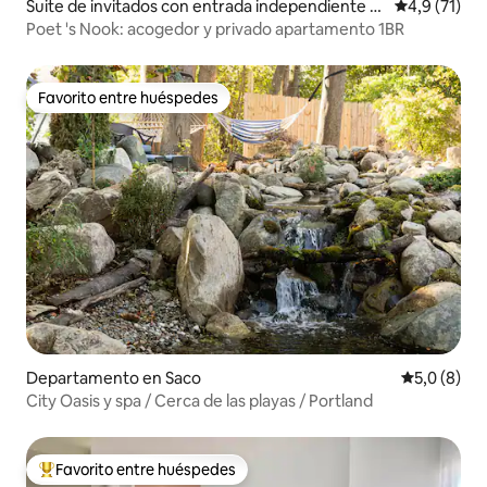
Suite de invitados con entrada independiente e
Calificación
4,9 (71)
n Scarborough
Poet 's Nook: acogedor y privado apartamento 1BR
Favorito entre huéspedes
Favorito entre huéspedes
Departamento en Saco
Calificació
5,0 (8)
City Oasis y spa / Cerca de las playas / Portland
Favorito entre huéspedes
Favorito entre los huéspedes más destacados