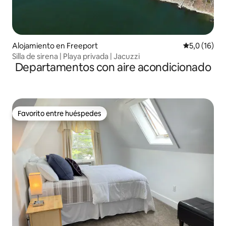
Alojamiento en Freeport
Calificación
5,0 (16)
Silla de sirena | Playa privada | Jacuzzi
Departamentos con aire acondicionado
Favorito entre huéspedes
Favorito entre huéspedes