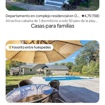
Departamento en complejo residencial en Ol
Calificación p
4,75 (158)
d Orchard Beach
Atractiva cabaña de 1 dormitorio a solo 50 pies de la playa
Casas para familias
#1
Favorito entre huéspedes
Favorito entre los huéspedes más destacados