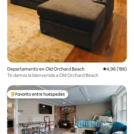
Departamento en Old Orchard Beach
Calificación pr
4,96 (186)
Te damos la bienvenida a Old Orchard Beach
Favorito entre huéspedes
Favorito entre los huéspedes más destacados