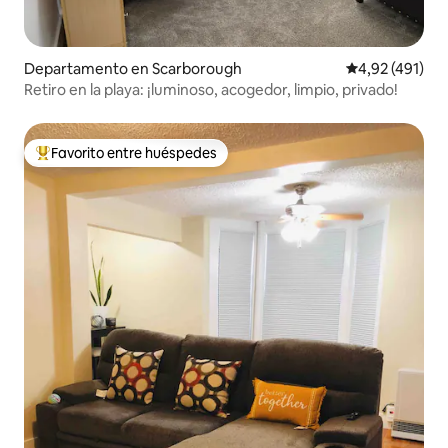
Departamento en Scarborough
Calificación p
4,92 (491)
Retiro en la playa: ¡luminoso, acogedor, limpio, privado!
Favorito entre huéspedes
Favorito entre los huéspedes más destacados