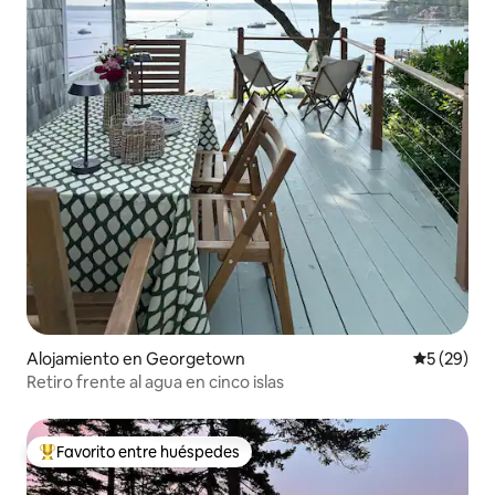
Alojamiento en Georgetown
Calificaci
5 (29)
Retiro frente al agua en cinco islas
Favorito entre huéspedes
Favorito entre los huéspedes más destacados