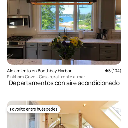
Alojamiento en Boothbay Harbor
Calificació
5 (104)
Pinkham Cove - Casa rural frente al mar
Departamentos con aire acondicionado
Favorito entre huéspedes
Favorito entre huéspedes