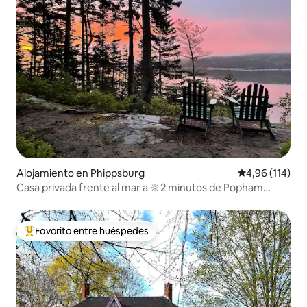
Alojamiento en Phippsburg
Calificación p
4,96 (114)
Casa privada frente al mar a 🔆2 minutos de Popham
✔️Hot Tub
Favorito entre huéspedes
Favorito entre los huéspedes más destacados