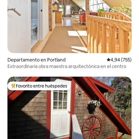
Departamento en Portland
Calificación pr
4,94 (755)
Extraordinaria obra maestra arquitectónica en el centro
Favorito entre huéspedes
Favorito entre los huéspedes más destacados