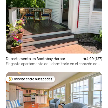
Departamento en Boothbay Harbor
Calificación p
4,99 (127)
Elegante apartamento de 1 dormitorio en el corazón de
Boothbay Harbor
Favorito entre huéspedes
Favorito entre los huéspedes más destacados