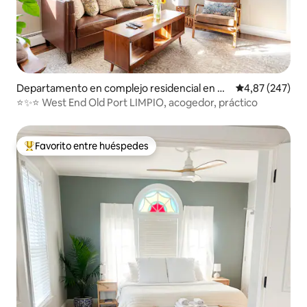
Departamento en complejo residencial en Po
Calificación pr
4,87 (247)
rtland
⭐️✨⭐️ West End Old Port LIMPIO, acogedor, práctico
Favorito entre huéspedes
Favorito entre los huéspedes más destacados