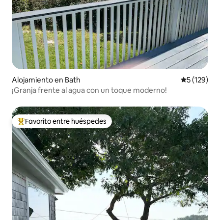
Alojamiento en Bath
Calificació
5 (129)
¡Granja frente al agua con un toque moderno!
Favorito entre huéspedes
Favorito entre los huéspedes más destacados