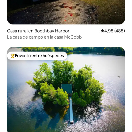
Casa rural en Boothbay Harbor
Calificación pr
4,98 (488)
La casa de campo en la casa McCobb
Favorito entre huéspedes
Favorito entre los huéspedes más destacados