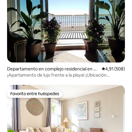
Departamento en complejo residencial en Ol
Calificación pr
4,91 (508)
d Orchard Beach
¡Apartamento de lujo frente a la playa! ¡Ubicación
privilegiada!
Favorito entre huéspedes
Favorito entre huéspedes