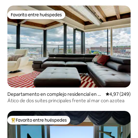
Favorito entre huéspedes
Favorito entre huéspedes
Departamento en complejo residencial en Po
Calificación pr
4,97 (249)
rtland
Ático de dos suites principales frente al mar con azotea
Favorito entre huéspedes
Favorito entre los huéspedes más destacados