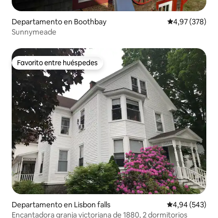
Departamento en Boothbay
Calificación pr
4,97 (378)
Sunnymeade
Favorito entre huéspedes
Favorito entre huéspedes
Departamento en Lisbon falls
Calificación pr
4,94 (543)
Encantadora granja victoriana de 1880, 2 dormitorios