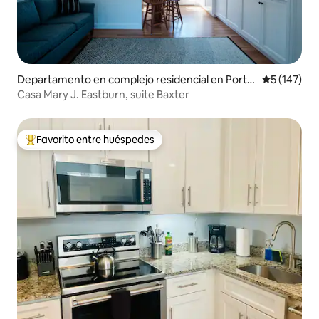
Departamento en complejo residencial en Portla
Calificació
5 (147)
nd
Casa Mary J. Eastburn, suite Baxter
Favorito entre huéspedes
Favorito entre los huéspedes más destacados