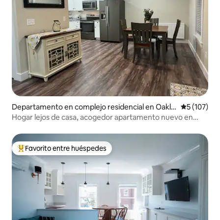
Departamento en complejo residencial en Oakla
Calificació
5 (107)
nd
Hogar lejos de casa, acogedor apartamento nuevo en
Oakland
Favorito entre huéspedes
Favorito entre los huéspedes más destacados