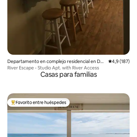
Departamento en complejo residencial en Da
Calificación 
4,9 (187)
mariscotta
River Escape - Studio Apt. with River Access
Casas para familias
Favorito entre huéspedes
Favorito entre los huéspedes más destacados