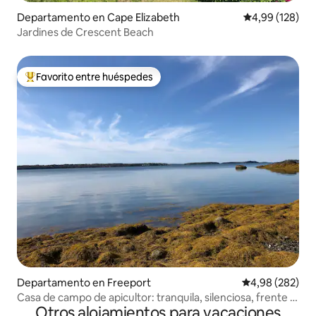
Departamento en Cape Elizabeth
Calificación pr
4,99 (128)
Jardines de Crescent Beach
Favorito entre huéspedes
Favorito entre los huéspedes más destacados
Departamento en Freeport
Calificación pr
4,98 (282)
Casa de campo de apicultor: tranquila, silenciosa, frente al
Otros alojamientos para vacaciones
mar