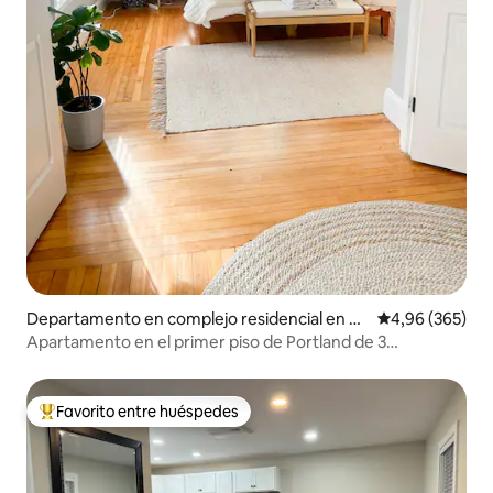
Departamento en complejo residencial en Po
Calificación pr
4,96 (365)
rtland
Apartamento en el primer piso de Portland de 3
dormitorios y 2 baños + estacionamiento
Favorito entre huéspedes
Favorito entre los huéspedes más destacados