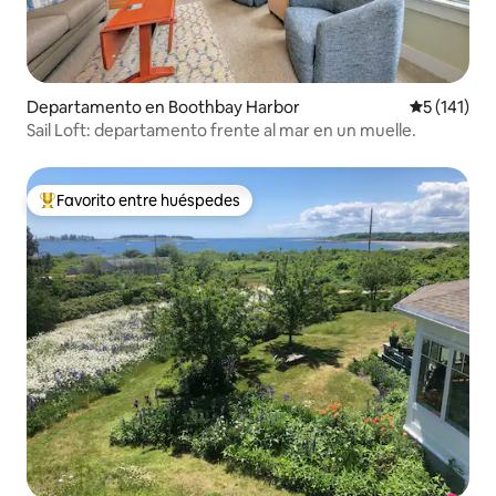
Departamento en Boothbay Harbor
Calificació
5 (141)
Sail Loft: departamento frente al mar en un muelle.
Favorito entre huéspedes
Favorito entre los huéspedes más destacados