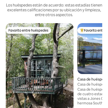
Los huéspedes están de acuerdo: estas estadías tienen
excelentes calificaciones por su ubicación y limpieza,
entre otros aspectos.
Favorito entre huéspedes
Favorito entre
Favorito entre huéspedes
Favorito entre l
Casa de huéspede
h Bristol
Casa de huéspedes
costa de Maine
Casa de huéspedes
de cuatro estacion
vistas a Jones Cove
hermosa South Bris
huéspedes ofrece 