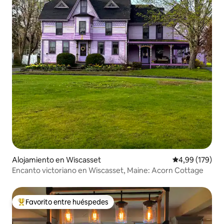
Alojamiento en Wiscasset
Calificación pr
4,99 (179)
Encanto victoriano en Wiscasset, Maine: Acorn Cottage
Favorito entre huéspedes
Favorito entre los huéspedes más destacados