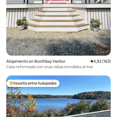
Alojamiento en Boothbay Harbor
Calificación p
4,92 (163)
Casa reformada con unas vistas increíbles al mar
Favorito entre huéspedes
Favorito entre los huéspedes más destacados