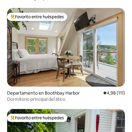
Favorito entre huéspedes
Favorito entre los huéspedes más destacados
Departamento en Boothbay Harbor
Calificación p
4,98 (111)
Dormitorio principal del ático
Favorito entre huéspedes
Favorito entre los huéspedes más destacados