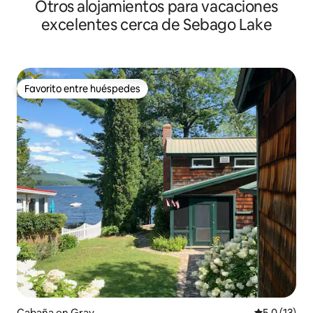
Otros alojamientos para vacaciones
Falmouth
excelentes cerca de Sebago Lake
Favorito entre huéspedes
Favorito entre huéspedes
Cabaña en Gray
Calificación
5,0 (13)