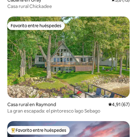
Casa rural Chickadee
Favorito entre huéspedes
Favorito entre huéspedes
Casa rural en Raymond
Calificación 
4,91 (67)
La gran escapada: el pintoresco lago Sebago
Favorito entre huéspedes
Favorito entre los huéspedes más destacados