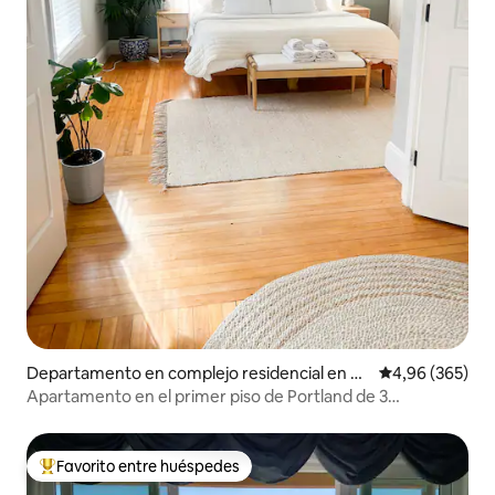
Departamento en complejo residencial en Po
Calificación pr
4,96 (365)
rtland
Apartamento en el primer piso de Portland de 3
dormitorios y 2 baños + estacionamiento
Favorito entre huéspedes
Favorito entre los huéspedes más destacados