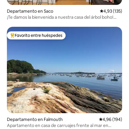
Departamento en Saco
Calificación p
4,93 (135)
¡Te damos la bienvenida a nuestra casa del árbol boho!
Playas/Portland
Favorito entre huéspedes
Favorito entre los huéspedes más destacados
Departamento en Falmouth
Calificación pr
4,96 (194)
Apartamento en casa de carruajes frente al mar en