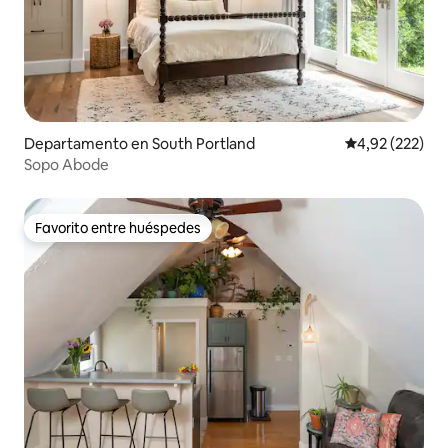
Departamento en South Portland
Calificación pr
4,92 (222)
Sopo Abode
Favorito entre huéspedes
Favorito entre huéspedes