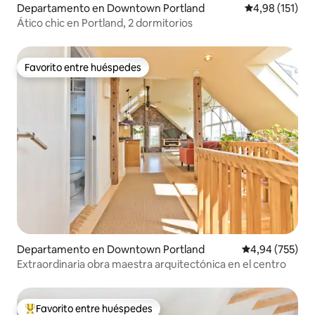
Departamento en Downtown Portland
Calificación p
4,98 (151)
Ático chic en Portland, 2 dormitorios
Favorito entre huéspedes
Favorito entre huéspedes
Departamento en Downtown Portland
Calificación pr
4,94 (755)
Extraordinaria obra maestra arquitectónica en el centro
Favorito entre huéspedes
Favorito entre los huéspedes más destacados