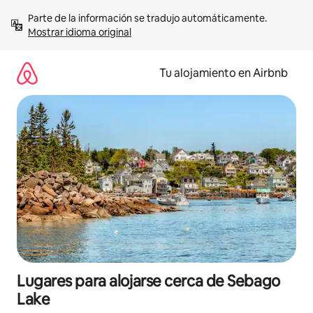
Ir
Parte de la información se tradujo automáticamente. 
al
Mostrar idioma original
contenido
Tu alojamiento en Airbnb
Lugares para alojarse cerca de Sebago
Lake