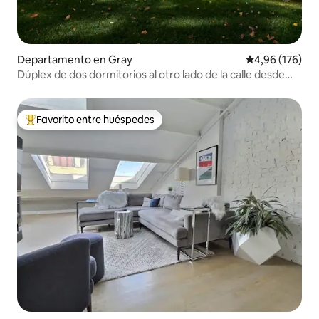
Departamento en Gray
Calificación pr
4,96 (176)
Dúplex de dos dormitorios al otro lado de la calle desde
Crystal Lake
Favorito entre huéspedes
Favorito entre los huéspedes más destacados