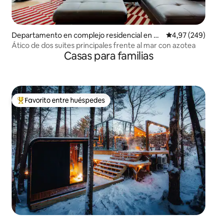
Departamento en complejo residencial en D
Calificación pr
4,97 (249)
owntown Portland
Ático de dos suites principales frente al mar con azotea
Casas para familias
Favorito entre huéspedes
Favorito entre los huéspedes más destacados