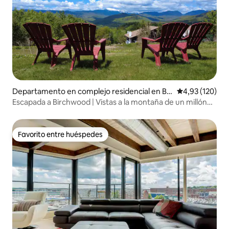
Departamento en complejo residencial en Ba
Calificación p
4,93 (120)
rtlett
Escapada a Birchwood | Vistas a la montaña de un millón
de dólares
Favorito entre huéspedes
Favorito entre huéspedes