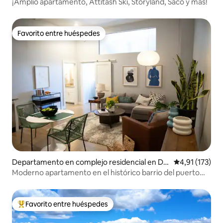
rtlett
¡Amplio apartamento, Attitash Ski, Storyland, Saco y más!
Favorito entre huéspedes
Favorito entre huéspedes
Departamento en complejo residencial en Do
Calificación p
4,91 (173)
wntown Portland
Moderno apartamento en el histórico barrio del puerto
viejo de Portland
Favorito entre huéspedes
Favorito entre los huéspedes más destacados