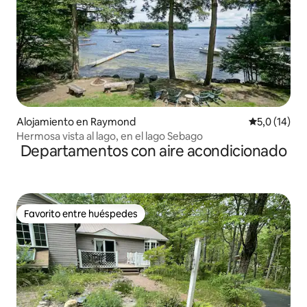
Alojamiento en Raymond
Calificación
5,0 (14)
Hermosa vista al lago, en el lago Sebago
Departamentos con aire acondicionado
Favorito entre huéspedes
Favorito entre huéspedes