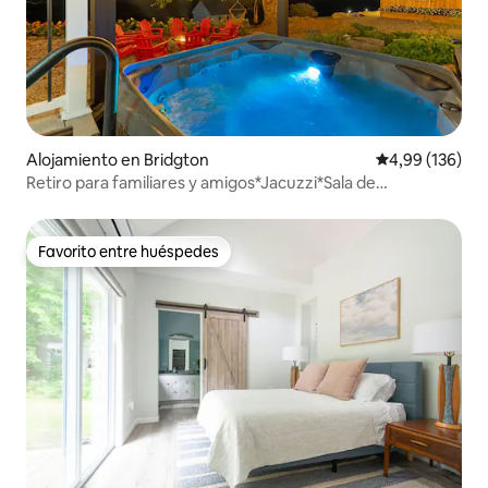
Alojamiento en Bridgton
Calificación pr
4,99 (136)
Retiro para familiares y amigos*Jacuzzi*Sala de
juegos*Cama tamaño king
Favorito entre huéspedes
Favorito entre huéspedes