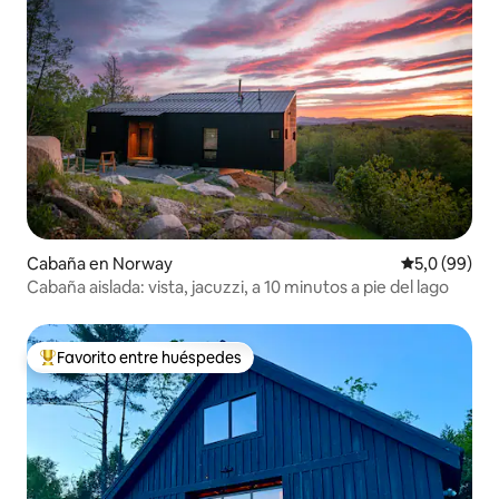
Cabaña en Norway
Calificación
5,0 (99)
Cabaña aislada: vista, jacuzzi, a 10 minutos a pie del lago
Favorito entre huéspedes
Favorito entre los huéspedes más destacados