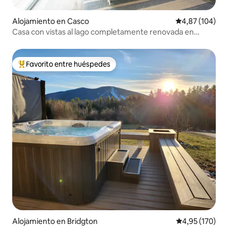
Alojamiento en Casco
Calificación pr
4,87 (104)
Casa con vistas al lago completamente renovada en
Thomas Pond
Favorito entre huéspedes
Favorito entre los huéspedes más destacados
Alojamiento en Bridgton
Calificación p
4,95 (170)