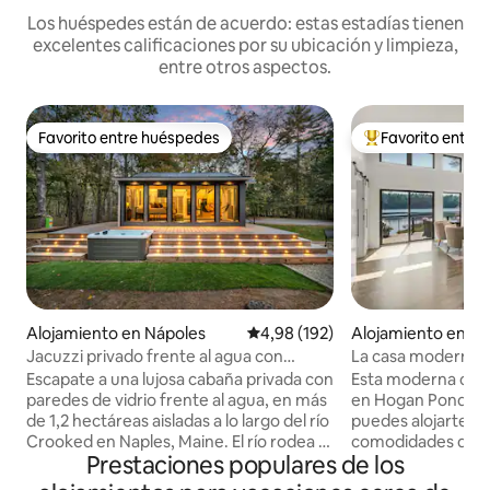
Los huéspedes están de acuerdo: estas estadías tienen
excelentes calificaciones por su ubicación y limpieza,
entre otros aspectos.
Favorito entre huéspedes
Favorito entre
Favorito entre huéspedes
Favorito entre l
Alojamiento en Nápoles
Calificación promedio: 4,98 de 5
4,98 (192)
Alojamiento en O
Jacuzzi privado frente al agua con
La casa moderna ju
diseñador de LUX - Aislado
Escapate a una lujosa cabaña privada con
Esta moderna casa 
paredes de vidrio frente al agua, en más
en Hogan Pond en
de 1,2 hectáreas aisladas a lo largo del río
puedes alojarte co
Crooked en Naples, Maine. El río rodea el
comodidades de u
Prestaciones populares de los
lugar y ofrece total privacidad, tu propia
lago construida e
playa de arena, un muelle con acceso
del agua. Es un lug