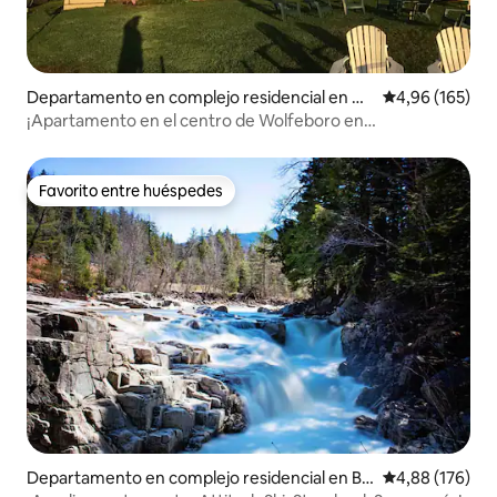
Departamento en complejo residencial en W
Calificación pr
4,96 (165)
olfeboro
¡Apartamento en el centro de Wolfeboro en
Winnipesaukee con muelle!
Favorito entre huéspedes
Favorito entre huéspedes
Departamento en complejo residencial en Ba
Calificación pr
4,88 (176)