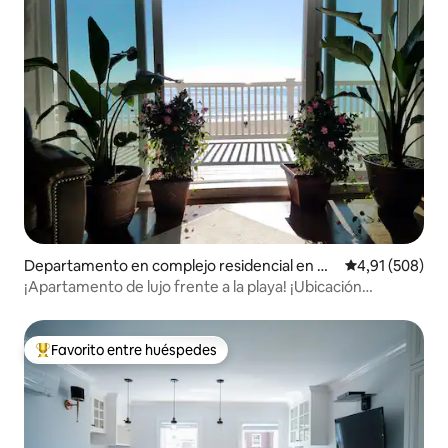
Departamento en complejo residencial en Ol
Calificación pr
4,91 (508)
d Orchard Beach
¡Apartamento de lujo frente a la playa! ¡Ubicación
privilegiada!
Favorito entre huéspedes
Favorito entre los huéspedes más destacados