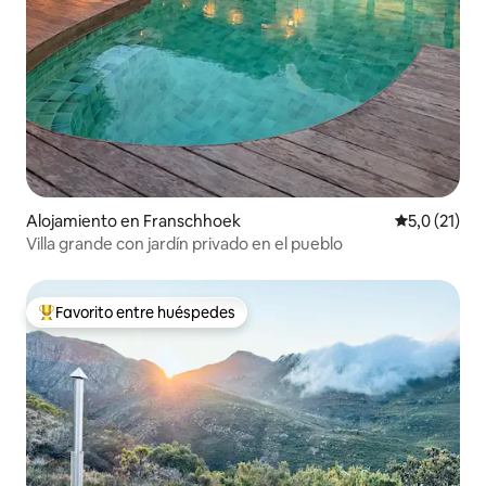
Alojamiento en Franschhoek
Calificación
5,0 (21)
Villa grande con jardín privado en el pueblo
Favorito entre huéspedes
Favorito entre los huéspedes más destacados