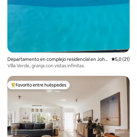
Departamento en complejo residencial en Joha
Calificación
5,0 (21)
nnesdal
Villa Verde, granja con vistas infinitas.
Favorito entre huéspedes
Favorito entre los huéspedes más destacados