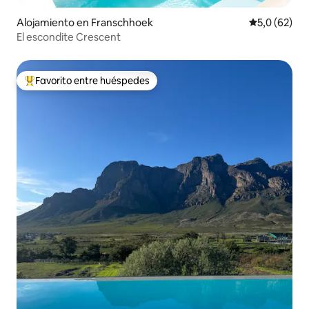
Alojamiento en Franschhoek
Calificación
5,0 (62)
El escondite Crescent
Favorito entre huéspedes
Favorito entre los huéspedes más destacados