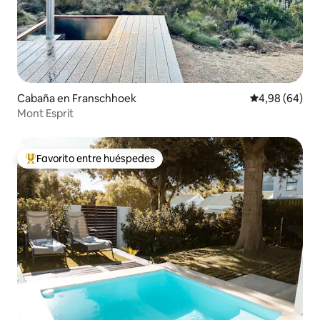
Cabaña en Franschhoek
Calificación p
4,98 (64)
Mont Esprit
Favorito entre huéspedes
Favorito entre los huéspedes más destacados