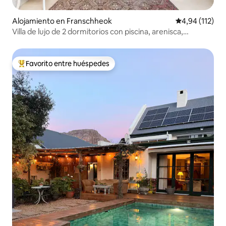
Alojamiento en Franschheok
Calificación p
4,94 (112)
Villa de lujo de 2 dormitorios con piscina, arenisca,
Franschhoek
Favorito entre huéspedes
Favorito entre los huéspedes más destacados