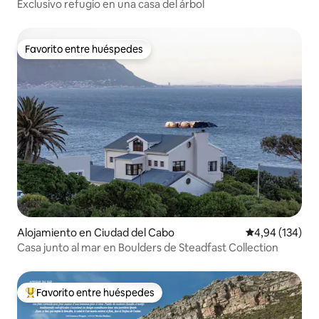
Exclusivo refugio en una casa del árbol
Favorito entre huéspedes
Favorito entre huéspedes
Alojamiento en Ciudad del Cabo
Calificación pr
4,94 (134)
Casa junto al mar en Boulders de Steadfast Collection
Favorito entre huéspedes
Favorito entre los huéspedes más destacados