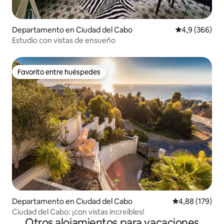
Departamento en Ciudad del Cabo
Calificación p
4,9 (366)
Estudio con vistas de ensueño
Favorito entre huéspedes
Favorito entre huéspedes
Departamento en Ciudad del Cabo
Calificación pr
4,88 (179)
Ciudad del Cabo: ¡con vistas increíbles!
Otros alojamientos para vacaciones