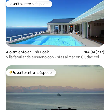
Favorito entre huéspedes
Favorito entre huéspedes
Alojamiento en Fish Hoek
Calificación pr
4,94 (232)
Villa familiar de ensueño con vistas al mar en Ciudad del
Cabo
Favorito entre huéspedes
Favorito entre los huéspedes más destacados