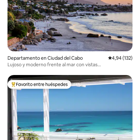
Departamento en Ciudad del Cabo
Calificación p
4,94 (132)
Lujoso y moderno frente al mar con vistas
impresionantes.
Favorito entre huéspedes
Favorito entre los huéspedes más destacados