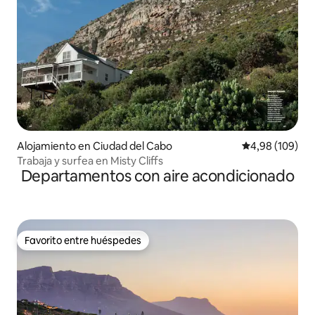
Alojamiento en Ciudad del Cabo
Calificación pr
4,98 (109)
Trabaja y surfea en Misty Cliffs
Departamentos con aire acondicionado
Favorito entre huéspedes
Favorito entre huéspedes