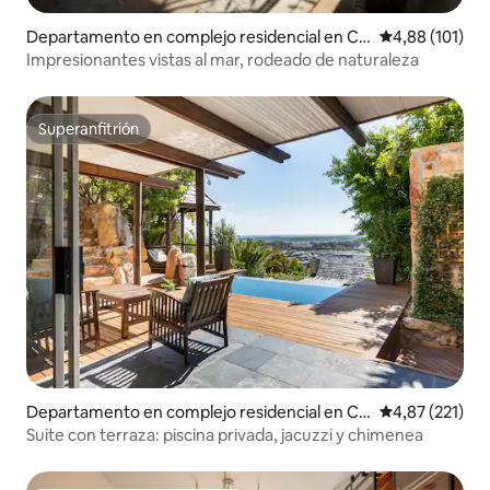
Departamento en complejo residencial en Ci
Calificación p
4,88 (101)
udad del Cabo
Impresionantes vistas al mar, rodeado de naturaleza
Superanfitrión
Superanfitrión
Departamento en complejo residencial en Ci
Calificación p
4,87 (221)
udad del Cabo
Suite con terraza: piscina privada, jacuzzi y chimenea