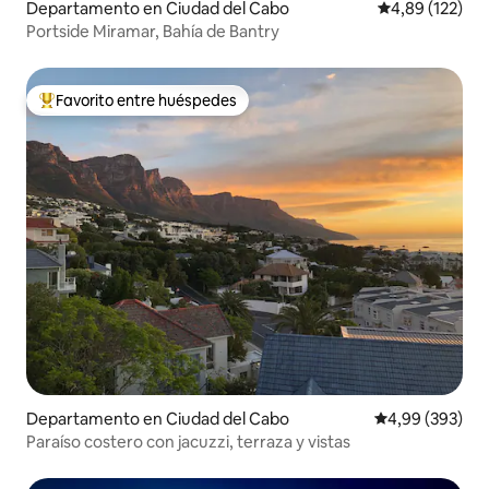
Departamento en Ciudad del Cabo
Calificación p
4,89 (122)
Portside Miramar, Bahía de Bantry
Favorito entre huéspedes
Favorito entre los huéspedes más destacados
Departamento en Ciudad del Cabo
Calificación pr
4,99 (393)
Paraíso costero con jacuzzi, terraza y vistas