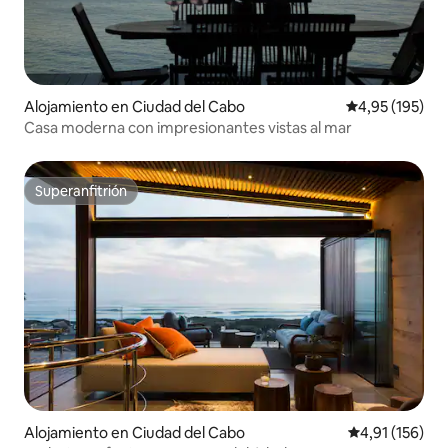
Alojamiento en Ciudad del Cabo
Calificación p
4,95 (195)
Casa moderna con impresionantes vistas al mar
Superanfitrión
Superanfitrión
Alojamiento en Ciudad del Cabo
Calificación p
4,91 (156)