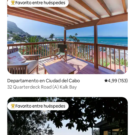
Favorito entre huéspedes
Favorito entre los huéspedes más destacados
Departamento en Ciudad del Cabo
Calificación p
4,99 (153)
32 Quarterdeck Road (A) Kalk Bay
Favorito entre huéspedes
Favorito entre los huéspedes más destacados