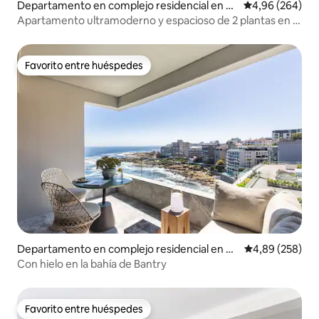
Departamento en complejo residencial en Ci
Calificación pr
4,96 (264)
udad del Cabo
Apartamento ultramoderno y espacioso de 2 plantas en el
centro de la ciudad
Favorito entre huéspedes
Favorito entre huéspedes
Departamento en complejo residencial en Ci
Calificación pr
4,89 (258)
udad del Cabo
Con hielo en la bahía de Bantry
Favorito entre huéspedes
Favorito entre huéspedes