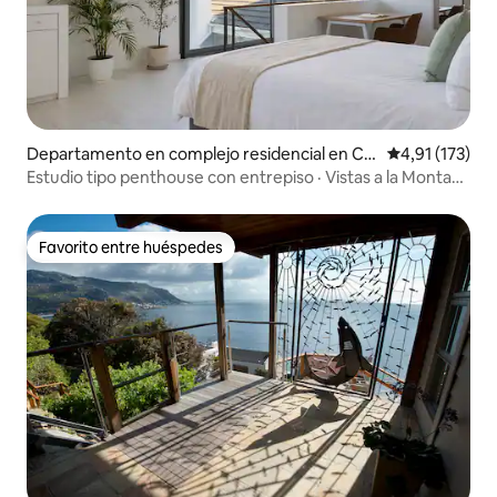
Departamento en complejo residencial en Ciu
Calificación p
4,91 (173)
dad del Cabo
Estudio tipo penthouse con entrepiso · Vistas a la Montaña
de la Mesa
Favorito entre huéspedes
Favorito entre huéspedes