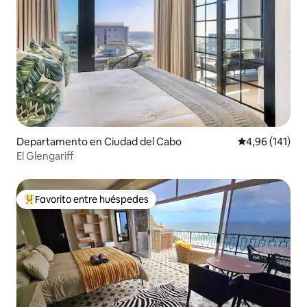
Departamento en Ciudad del Cabo
Calificación p
4,96 (141)
El Glengariff
Favorito entre huéspedes
Favorito entre los huéspedes más destacados