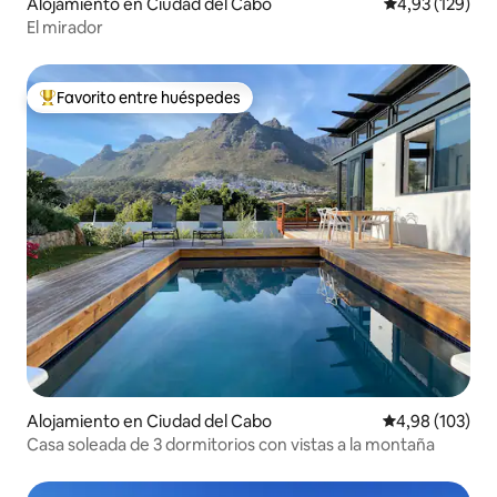
Alojamiento en Ciudad del Cabo
Calificación p
4,93 (129)
El mirador
Favorito entre huéspedes
Favorito entre los huéspedes más destacados
Alojamiento en Ciudad del Cabo
Calificación pr
4,98 (103)
Casa soleada de 3 dormitorios con vistas a la montaña