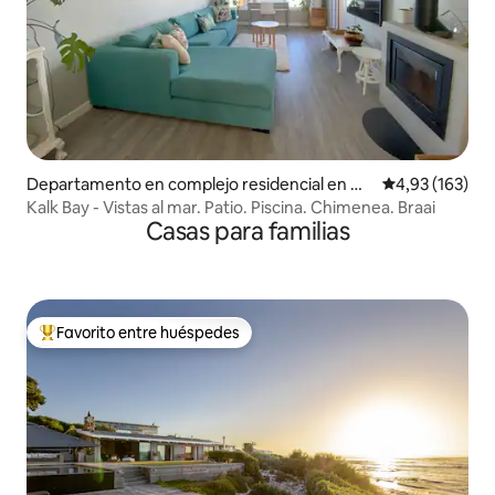
Departamento en complejo residencial en Ci
Calificación p
4,93 (163)
udad del Cabo
Kalk Bay - Vistas al mar. Patio. Piscina. Chimenea. Braai
Casas para familias
Favorito entre huéspedes
Favorito entre los huéspedes más destacados