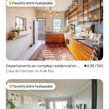
Favorito entre huéspedes
Favorito entre los huéspedes más destacados
Departamento en complejo residencial en Ci
Calificación pr
4,96 (134)
udad del Cabo
Casa de hámster en Kalk Bay
Favorito entre huéspedes
Favorito entre los huéspedes más destacados