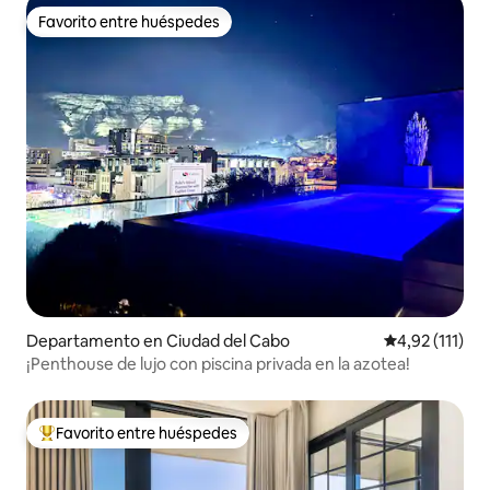
Favorito entre huéspedes
Favorito entre huéspedes
Departamento en Ciudad del Cabo
Calificación p
4,92 (111)
¡Penthouse de lujo con piscina privada en la azotea!
Favorito entre huéspedes
Favorito entre los huéspedes más destacados