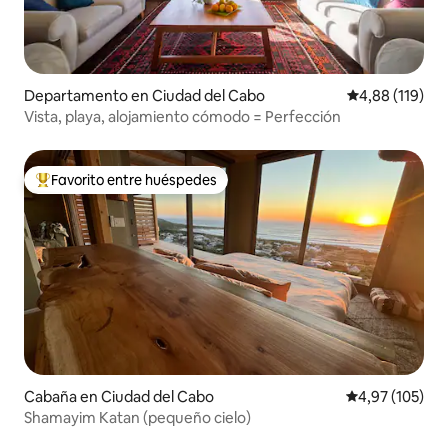
Departamento en Ciudad del Cabo
Calificación p
4,88 (119)
Vista, playa, alojamiento cómodo = Perfección
Favorito entre huéspedes
Favorito entre los huéspedes más destacados
Cabaña en Ciudad del Cabo
Calificación p
4,97 (105)
Shamayim Katan (pequeño cielo)