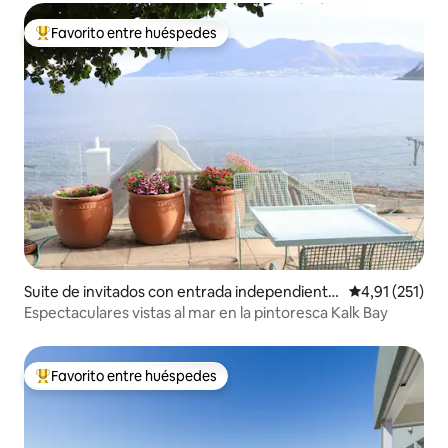
Favorito entre huéspedes
Favorito entre los huéspedes más destacados
Suite de invitados con entrada independiente
Calificación p
4,91 (251)
en Kalk Bay, Cape Town
Espectaculares vistas al mar en la pintoresca Kalk Bay
Favorito entre huéspedes
Favorito entre los huéspedes más destacados