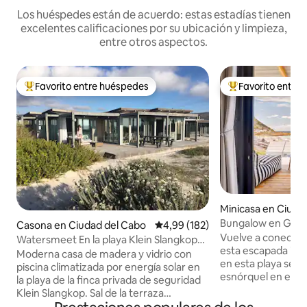
Los huéspedes están de acuerdo: estas estadías tienen
excelentes calificaciones por su ubicación y limpieza,
entre otros aspectos.
Favorito entre huéspedes
Favorito entre
Favorito entre los huéspedes más destacados
Favorito entre l
Minicasa en Ciuda
Bungalow en Glen
Casona en Ciudad del Cabo
Calificación promedio: 4,99 de 5
4,99 (182)
Vuelve a conectar 
Watersmeet En la playa Klein Slangkop
esta escapada inol
Kommetjie
Moderna casa de madera y vidrio con
en esta playa segu
piscina climatizada por energía solar en
esnórquel en el b
la playa de la finca privada de seguridad
algas africanas. Su
Klein Slangkop. Sal de la terraza
Elsie, con su incre
delantera a la hermosa arena de la playa