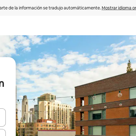
arte de la información se tradujo automáticamente. 
Mostrar idioma or
n
on las teclas de flecha hacia arriba y hacia abajo o explorá deslizando