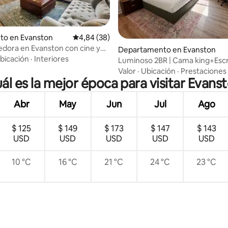
to en Evanston
Calificación promedio: 4,84 de 5. 38 evaluac
4,84 (38)
gedora en Evanston con cine y
: 5,0 de 5. 48 evaluaciones
Departamento en Evanston
asajes
bicación
·
Interiores
Luminoso 2BR | Cama king+Escri
Cerca de NU-Chicago-Beach
Valor
·
Ubicación
·
Prestaciones
ál es la mejor época para visitar Evans
Abr
May
Jun
Jul
Ago
$ 125
$ 149
$ 173
$ 147
$ 143
USD
USD
USD
USD
USD
10 °C
16 °C
21 °C
24 °C
23 °C