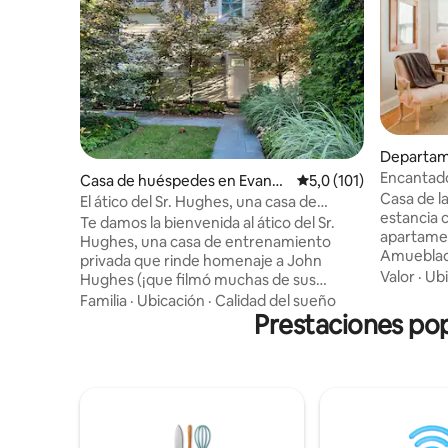
Departam
Encantado
Casa de huéspedes en Evanst
Calificación promedio:
5,0 (101)
jardín tra
Casa de las Pu
on
El ático del Sr. Hughes, una casa de
estancia 
invitados con temática de los años 80
Te damos la bienvenida al ático del Sr.
apartamen
Hughes, una casa de entrenamiento
Amueblado
privada que rinde homenaje a John
con neutr
Valor
·
Ubi
Hughes (¡que filmó muchas de sus
arte orig
películas cerca!) Ubicado en el noroeste
Familia
·
Ubicación
·
Calidad del sueño
únicos y pieza
de Evanston, tu estancia incluye una
Prestaciones pop
un café p
cama tamaño queen, cocina completa,
vino en la
lavandería, baño completo, espacio de
delantero,
trabajo dedicado, balcón privado,
trasero p
estacionamiento gratuito, TV en
Sumérgete
streaming y más. Estamos a pocos pasos
cerámica 
de las tiendas, restaurantes y el tren
fabricó el su