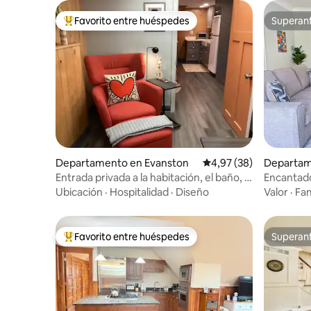
Favorito entre huéspedes
Superanf
Favorito entre los huéspedes más destacados
Superanf
Departamento en Evanston
Calificación promedio:
4,97 (38)
Departam
Entrada privada a la habitación, el baño, el
Encantad
salón y la cocina
habitació
Ubicación
·
Hospitalidad
·
Diseño
Valor
·
Fam
Favorito entre huéspedes
Superanf
Favorito entre los huéspedes más destacados
Superanf