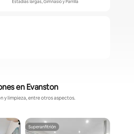
Estadías largas, Gimnasio y Parrilla
iones en Evanston
n y limpieza, entre otros aspectos.
Casa de 
Superanfitrión
Favorit
más destacados
Superanfitrión
Favorit
ton
Casa hist