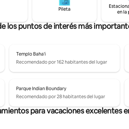
cafeterías y restaurantes tamb
ern, Chicago, el lago Míchigan,
Estacion
a poca distancia a pie. - Chimenea
Pileta
ue ofrece Evanston.
eléctrica - Cocina totalmente e
en la
Dormitorios de tamaño queen.
de los puntos de interés más importan
Templo Baha'i
Recomendado por 162 habitantes del lugar
Parque Indian Boundary
Recomendado por 28 habitantes del lugar
amientos para vacaciones excelentes 