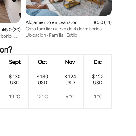
iones
Alojamiento en Evanston
Calificación promedi
5,0 (14)
Casa familiar nueva de 4 dormitorios
Calificación promedio: 5,0 de 5. 30 evaluaciones
5,0 (30)
cerca de Northwestern +
Ubicación
·
Familia
·
Estilo
torio |
estacionamiento
ton?
Sept
Oct
Nov
Dic
$ 130
$ 130
$ 124
$ 122
USD
USD
USD
USD
19 °C
12 °C
5 °C
-1 °C