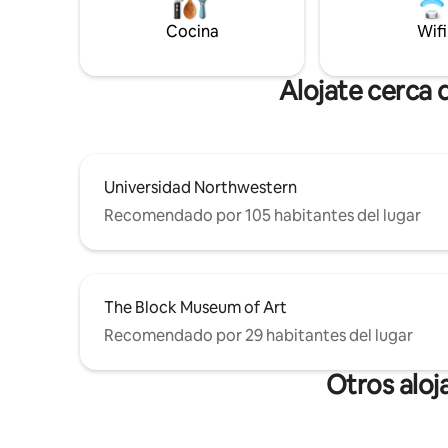
Metra de Central St, a cinco minutos en
Northwest
auto de Northwestern y a menos de 30
Cocina
Wifi
todo lo q
minutos de Chicago. No se puede
acceder en silla de ruedas ni ADA.
Licencia# STR004.
Alojate cerca 
Universidad Northwestern
Recomendado por 105 habitantes del lugar
The Block Museum of Art
Recomendado por 29 habitantes del lugar
Otros aloj