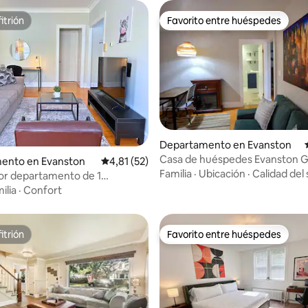
itrión
Favorito entre huéspedes
itrión
Favorito entre huéspedes
Departamento en Evanston
Casa de huéspedes Evanston 
 4,97 de 5. 38 evaluaciones
ento en Evanston
Calificación promedio: 4,81 de 5. 52 evaluac
4,81 (52)
Familia
·
Ubicación
·
Calidad del
or departamento de 1
n en Evanston
ilia
·
Confort
itrión
Favorito entre huéspedes
itrión
Favorito entre huéspedes