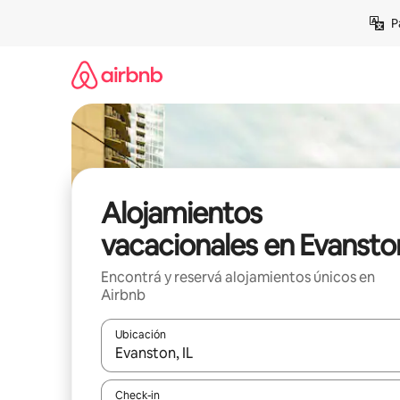
Ir
P
al
contenido
Alojamientos
vacacionales en Evansto
Encontrá y reservá alojamientos únicos en
Airbnb
Ubicación
Cuando los resultados estén disponibles, navegá c
Check-in