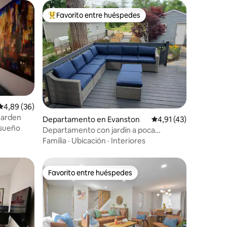
Favorito entre huéspedes
Favorito entre los huéspedes más destacados
Calificación promedio: 4,89 de 5. 36 evaluaciones
4,89 (36)
Garden
iones
Departamento en Evanston
Calificación promedio
4,91 (43)
 sueño
Departamento con jardín a poca
distancia de Northwestern
Familia
·
Ubicación
·
Interiores
Favorito entre huéspedes
Favorito entre huéspedes