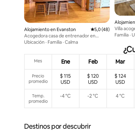
Alojamien
Villa aco
Alojamiento en Evanston
Calificación promedio
5,0 (48)
sofá de m
Familia
·
U
Acogedora casa de entrenador en
Evanston, cerca del lago/NU
Ubicación
·
Familia
·
Calma
¿Cu
Mes
Ene
Feb
Mar
$ 115
$ 120
$ 124
Precio
promedio
USD
USD
USD
-4 °C
-2 °C
4 °C
Temp.
promedio
Destinos por descubrir