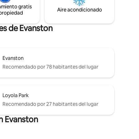
ién están
¡Reserva ahora y disfruta de una estadía
amiento gratis
Aire acondicionado
inolvidable!
quipada. -
 propiedad
tes de Evanston
Evanston
Recomendado por 78 habitantes del lugar
Loyola Park
Recomendado por 27 habitantes del lugar
en Evanston