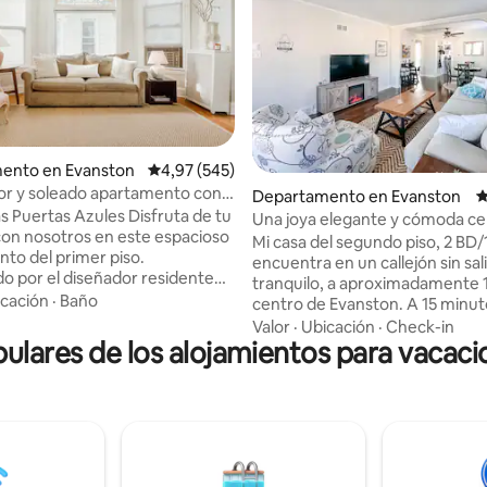
ento en Evanston
Calificación promedio: 4,97 de 5. 545 evaluac
4,97 (545)
r y soleado apartamento con
 5,0 de 5. 101 evaluaciones
Departamento en Evanston
C
sero.
ertas Azules Disfruta de tu
Una joya elegante y cómoda ce
con nosotros en este espacioso
centro de la
Mi casa del segundo piso, 2 BD
to del primer piso.
ciudad~Balcón~Estacionamien
encuentra en un callejón sin sal
 por el diseñador residente
tranquilo, a aproximadamente 1 
os de buen gusto, obras de
cación
·
Baño
centro de Evanston. A 15 minut
inales seleccionadas, muebles
de la estación de la línea Demp
Valor
·
Ubicación
·
Check-in
s decorativas. Disfruta de
ulares de los alojamientos para vacac
Purple, que te lleva directamen
or la mañana o de una copa de
Chicago. ¡Northwestern y Loyo
 cocina soleada o en el porche
también están cerca de una visi
 enciende la parrilla del patio
zona tiene maravillosos parques
ara hacer una barbacoa.
junto al lago, por lo que no impo
 en el galardonado artista de
época del año, ¡apreciarás la be
de Chicago que diseñó y
natural! Las tiendas de comesti
elo del baño. Cerca de