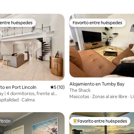
 entre huéspedes
Favorito entre huéspedes
 entre huéspedes
Favorito entre huéspedes
 4,87 de 5. 38 evaluaciones
Alojamiento en Tumby Bay
to en Port Lincoln
Calificación promedio: 5 de 5. 10 evaluac
5 (10)
The Shack
 | 4 dormitorios, frente al
Mascotas
·
Zonas al aire libre
·
L
fecta para el entretenimiento
pitalidad
·
Calma
itrión
Favorito entre huéspedes
itrión
Favorito entre los huéspedes 