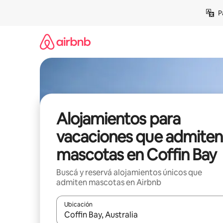
Ir
P
al
contenido
Alojamientos para
vacaciones que admiten
mascotas en Coffin Bay
Buscá y reservá alojamientos únicos que
admiten mascotas en Airbnb
Ubicación
Cuando los resultados estén disponibles, navegá c