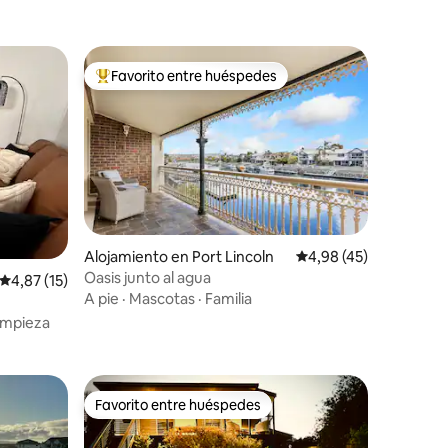
Favorito entre huéspedes
Favorito entre los huéspedes más destacados
Alojamiento en Port Lincoln
Calificación promedio:
4,98 (45)
Oasis junto al agua
Calificación promedio: 4,87 de 5. 15 evaluaciones
4,87 (15)
iones
A pie
·
Mascotas
·
Familia
impieza
Favorito entre huéspedes
más destacados
Favorito entre huéspedes