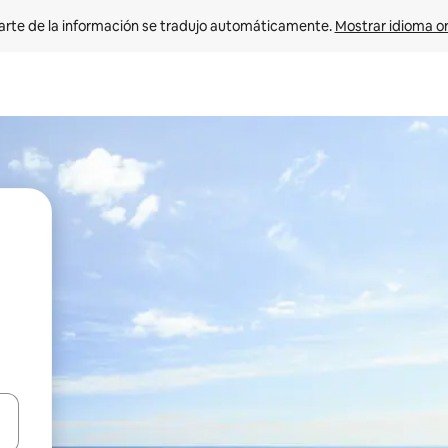
arte de la información se tradujo automáticamente. 
Mostrar idioma or
on las teclas de flecha hacia arriba y hacia abajo o explorá deslizando