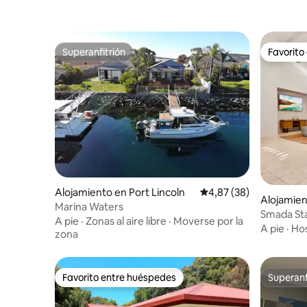
Superanfitrión
Favorito
Superanfitrión
Favorito
Alojamiento en Port Lincoln
Calificación promedio:
4,87 (38)
Alojamien
Marina Waters
Smada Stay
A pie
·
Zonas al aire libre
·
Moverse por la
agua, per
A pie
·
Hos
zona
Favorito entre huéspedes
Superanf
Favorito entre huéspedes
Superanf