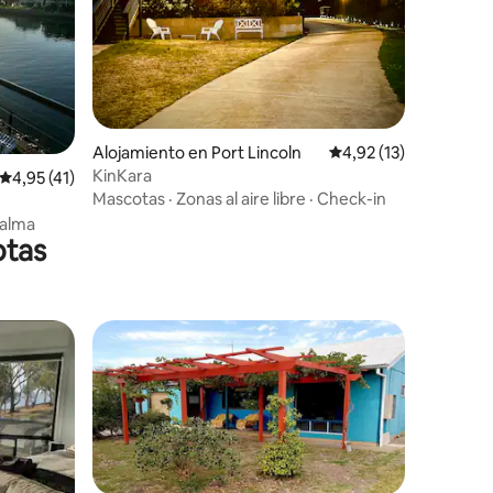
Alojamiento en Port Lincoln
Calificación promedio
4,92 (13)
KinKara
iones
Calificación promedio: 4,95 de 5. 41 evaluaciones
4,95 (41)
Mascotas
·
Zonas al aire libre
·
Check-in
alma
otas