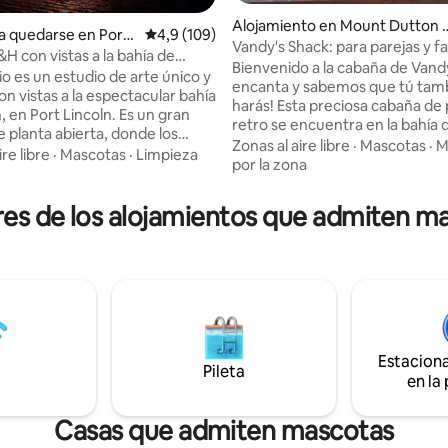
Alojamiento en Mount Dutton 
a quedarse en Port
Calificación promedio: 4,9 de 5. 109 evaluac
4,9 (109)
y
Vandy's Shack: para parejas y fa
H con vistas a la bahía de
pequeñas.
Bienvenido a la cabaña de Vandy
4,95 de 5. 453 evaluaciones
ort Lincoln
o es un estudio de arte único y
encanta y sabemos que tú tamb
on vistas a la espectacular bahía
harás! Esta preciosa cabaña de playa
 en Port Lincoln. Es un gran
retro se encuentra en la bahía
e planta abierta, donde los
Dutton, en la península de Lowe
Zonas al aire libre
·
Mascotas
·
M
 pueden disfrutar de la vista
ire libre
·
Mascotas
·
Limpieza
es absolutamente frente a la pl
por la zona
a. Los anfitriones Hazel y
Generaciones de nuestra famil
tán cerca para responder a
crecido y pasado las vacaciones
 pregunta que tengas. Un
res de los alojamientos que admiten ma
zona y tenemos muchos recue
spacioso, con capacidad para 2
especiales. Realmente es el de
y posiblemente 4, bajo
vacaciones perfecto para parej
 Se admiten mascotas e incluso
familias pequeñas con todo lo 
 a nuestros perritos arriba. A 2
para un ambiente de vacacione
e la ciudad, hay espacio para tu
cabaña con todas las comodid
cluso para tu barco. Tranquilo y
modernas. Los huéspedes se re
, a los huéspedes les encanta el
la cabaña de Vandy como una jo
Estacion
y a ti también te encantará.
Pileta
en la
Casas que admiten mascotas