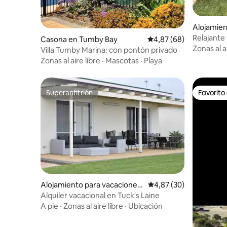
Alojamien
Relajante 
Casona en Tumby Bay
Calificación promedio:
4,87 (68)
Zonas al a
Villa Tumby Marina: con pontón privado
Zonas al aire libre
·
Mascotas
·
Playa
Superanfitrión
Favorito
Superanfitrión
Favorito
Alojamiento para vacaciones
Calificación promedio:
4,87 (30)
en Tumby Bay
Alquiler vacacional en Tuck's Laine
A pie
·
Zonas al aire libre
·
Ubicación