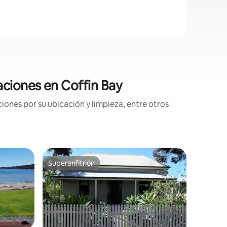
aciones en Coffin Bay
ones por su ubicación y limpieza, entre otros
Minicasa
Superanfitrión
Favor
más destacados
Superanfitrión
Favorit
Minicasa 
Una acog
entre los árb
casa te p
«bushland
convenie
Zonas al a