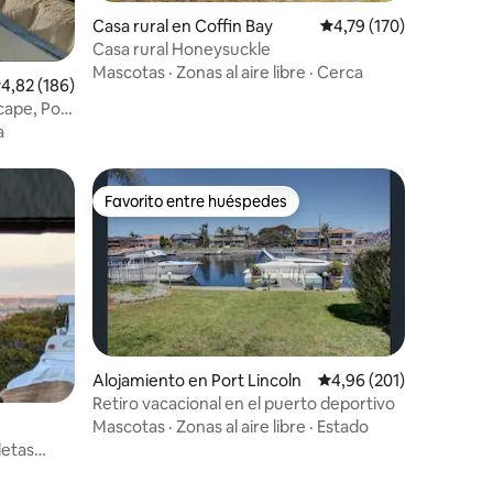
Casa rural en Coffin Bay
Calificación promedio: 
4,79 (170)
Casa rural Honeysuckle
iones
Mascotas
·
Zonas al aire libre
·
Cerca
alificación promedio: 4,82 de 5. 186 evaluaciones
4,82 (186)
cape, Port
a
Favorito entre huéspedes
Favorito entre huéspedes
Alojamiento en Port Lincoln
Calificación promedio: 
4,96 (201)
Retiro vacacional en el puerto deportivo
Mascotas
·
Zonas al aire libre
·
Estado
letas