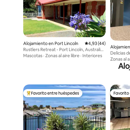
Alojamiento en Port Lincoln
Calificación promedio:
4,93 (44)
Alojamien
Rustlers Retreat - Port Lincoln, Australia
Delicias d
Meridional
Mascotas
·
Zonas al aire libre
·
Interiores
Zonas al a
Alo
Favorito entre huéspedes
Favorito
Favorito entre los huéspedes más destacados
Favorito