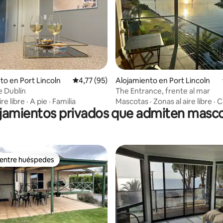
 4,93 de 5. 44 evaluaciones
to en Port Lincoln
Calificación promedio: 4,77 de 5. 95 evaluac
4,77 (95)
Alojamiento en Port Lincoln
e Dublín
The Entrance, frente al mar
ire libre
·
A pie
·
Familia
Mascotas
·
Zonas al aire libre
·
C
jamientos privados que admiten masc
 entre huéspedes
 entre huéspedes