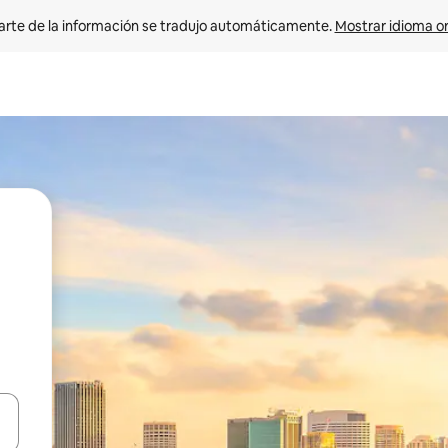
arte de la información se tradujo automáticamente. 
Mostrar idioma or
on las teclas de flecha hacia arriba y hacia abajo o explorá deslizando