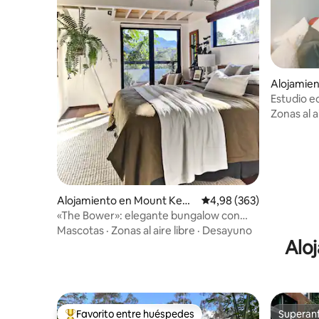
Alojamie
Falls
Estudio ec
comestible
Zonas al a
Alojamiento en Mount Kem
Calificación promedio: 
4,98 (363)
bla
«The Bower»: elegante bungalow con
jardín en Mount Kembla
Mascotas
·
Zonas al aire libre
·
Desayuno
Alo
Favorito entre huéspedes
Superanf