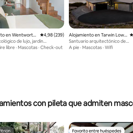
nto en Wentworth
Calificación promedio: 4,98 de 5. 239 evaluac
4,98 (239)
Alojamiento en Tarwin Lowe
C
r
ológico de lujo, jardín
Santuario arquitectónico de
, gallinas
Beekeepers-Ocean
ire libre
·
Mascotas
·
Check-out
A pie
·
Mascotas
·
Wifi
4,98 de 5. 363 evaluaciones
jamientos con pileta que admiten masc
itrión
Favorito entre huéspedes