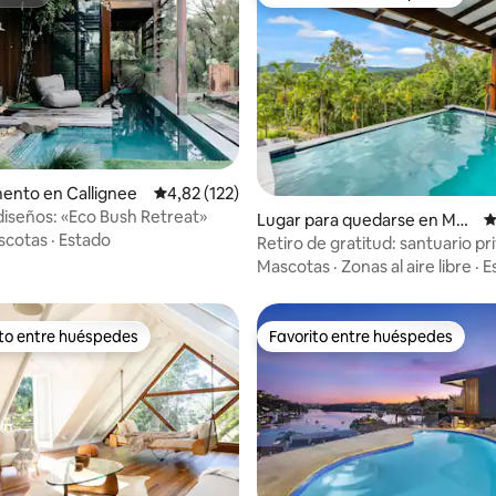
itrión
Favorito entre huéspedes
ento en Callignee
Calificación promedio: 4,82 de 5. 122 evaluac
4,82 (122)
iseños: «Eco Bush Retreat»
 5,0 de 5. 299 evaluaciones
Lugar para quedarse en Mos
C
scotas
·
Estado
sman
Retiro de gratitud: santuario p
vistas infinitas
Mascotas
·
Zonas al aire libre
·
Es
ito entre huéspedes
Favorito entre huéspedes
 entre los huéspedes más destacados
Favorito entre huéspedes