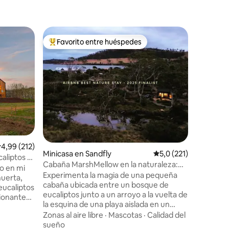
Casa flot
Favorito entre huéspedes
Favor
Favorito entre los huéspedes más destacados
Favorit
nce
Inactivo
Alójate s
más singul
alojamien
retrocali
anhelan 
A pie
·
Zon
diseño p
Ubicada e
lagos de 
iones
costa sud
alificación promedio: 4,99 de 5. 212 evaluaciones
4,99 (212)
House es 
Minicasa en Sandfly
Calificación promedio
5,0 (221)
dormitor
caliptos y
Cabaña MarshMellow en la naturaleza:
ubicación
co en mi
arroyo, bañera, fuego, playa
Experimenta la magia de una pequeña
conexión 
huerta,
cabaña ubicada entre un bosque de
proximidad
 eucaliptos
eucaliptos junto a un arroyo a la vuelta de
cultura d
sionantes
la esquina de una playa aislada en un
lugar.
utas
rincón poco conocido de Tasmania. Todo
Zonas al aire libre
·
Mascotas
·
Calidad del
os
es pequeño, pero los huéspedes nos
sueño
nviernos