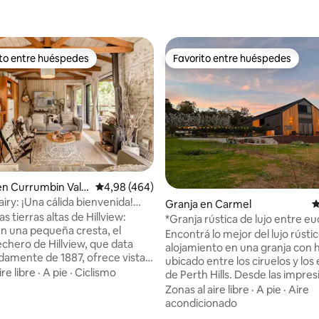
ito entre huéspedes
Favorito entre huéspedes
 entre los huéspedes más destacados
Favorito entre huéspedes
n Currumbin Valle
Calificación promedio: 4,98 de 5. 464 evaluac
4,98 (464)
airy: ¡Una cálida bienvenida!
Granja en Carmel
C
la granja Highland
as tierras altas de Hillview:
*Granja rústica de lujo entre eu
n una pequeña cresta, el
ciruelos*
Encontrá lo mejor del lujo rústi
echero de Hillview, que data
alojamiento en una granja con 
amente de 1887, ofrece vistas
ubicado entre los ciruelos y los
esionante escarpa del monte
ire libre
·
A pie
·
Ciclismo
de Perth Hills. Desde las impre
era, al arroyo Currumbin y al
flores de primavera hasta las fr
Zonas al aire libre
·
A pie
·
Aire
del valle. 🐮 Vaca lechera
bañadas por el sol del verano, l
acondicionado
ntación de los caballos a las
intensos tonos del otoño y los i