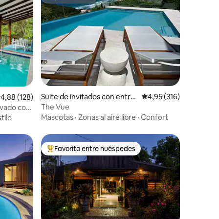
Superanfitrión
iones
Suite de invitados con entra
Calificación promedio: 
4,95 (316)
alificación promedio: 4,88 de 5. 128 evaluaciones
4,88 (128)
da independiente en Terrigal
The Vue
rivado con
Mascotas
·
Zonas al aire libre
·
Confort
tilo
Favorito entre huéspedes
Favorito entre los huéspedes más destacados