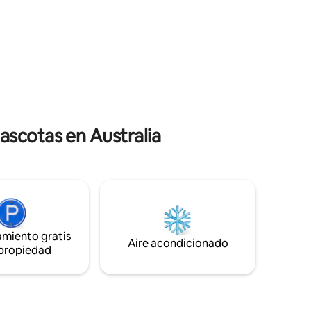
dicen que tiene todo lo que necesitas...
ial en
incluidos algunos toques de lujo como la
ropa de cama europea. Espera canto de
vida
pájaros, el aumento y caída de la marea
duras (de
del arroyo, brisas marinas, amaneceres,
que u
ropa llena de humo, piel salada, luz de las
fogata.
estrellas. Orgullosos finalistas de los
raleza y
Premios para anfitriones en Airbnb 2025:
mpartir
Mejor alojamiento en la naturaleza
ascotas en Australia
amiento gratis
Aire acondicionado
 propiedad