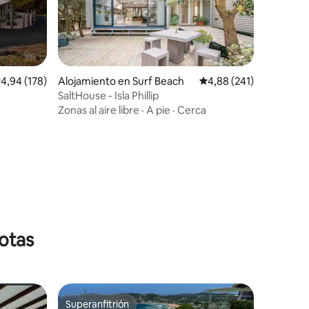
iones
alificación promedio: 4,94 de 5. 178 evaluaciones
4,94 (178)
Alojamiento en Surf Beach
Calificación promedio: 
4,88 (241)
SaltHouse - Isla Phillip
Zonas al aire libre
·
A pie
·
Cerca
otas
Superanfitrión