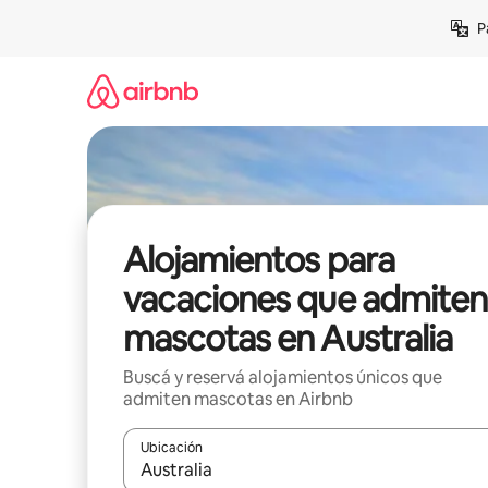
Ir
P
al
contenido
Alojamientos para
vacaciones que admiten
mascotas en Australia
Buscá y reservá alojamientos únicos que
admiten mascotas en Airbnb
Ubicación
Cuando los resultados estén disponibles, navegá c