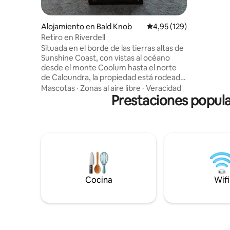
4 p. m. 🐓
🧑‍🌾 Frut
nuestro 
Alojamiento en Bald Knob
Calificación promedio: 
4,95 (129)
STR GCCC PCA
Retiro en Riverdell
de cien a
Situada en el borde de las tierras altas de
parte de 
Sunshine Coast, con vistas al océano
la especta
desde el monte Coolum hasta el norte
Dorada. R
de Caloundra, la propiedad está rodeada
de cultivo
de colinas onduladas y 67 hectáreas de
Mascotas
·
Zonas al aire libre
·
Veracidad
exuberantes pastos verdes donde se cría
Prestaciones popula
ganado wagyu de raza pura. Diseñado
arquitectónicamente para capturar
brisas marinas durante todo el año,
disfruta de un espacioso refugio con
vistas de 360 grados, donde las noches
son siempre frescas a esta altitud. El
precio por noche incluye 2 adultos
(capacidad para 4 personas) y leña cada
Cocina
Wifi
noche. La tarifa por mascotas es
independiente de la tarifa por limpieza
higiénica adicional.