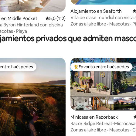
Alojamiento en Seaforth
C
4,98 de 5. 281 evaluaciones
Villa de clase mundial con vista 
l en Middle Pocket
Calificación promedio: 5,0 de 5. 112 evaluac
5,0 (112)
playa privada en Manly
Zonas al aire libre
·
Mascotas
·
P
a Byron Hinterland con piscina
scotas
·
Playa
jamientos privados que admiten masc
 entre huéspedes
Favorito entre huéspedes
 entre huéspedes
Favorito entre los huéspedes 
Minicasa en Razorback
C
4,92 de 5. 203 evaluaciones
Razor Ridge Retreat-Microcasa
admiten mascotas-Vistas
Zonas al aire libre
·
Mascotas
·
C