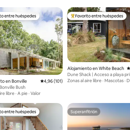
ito entre huéspedes
Favorito entre huéspedes
 entre los huéspedes más destacados
Favorito entre los huéspedes 
Alojamiento en White Beach
C
Dune Shack | Acceso a playa pr
4,98 de 5. 124 evaluaciones
Sauna ~ Fogata
Zonas al aire libre
·
Mascotas
·
D
to en Bonville
Calificación promedio: 4,96 de 5. 101 evaluac
4,96 (101)
Bonville Bush
ire libre
·
A pie
·
Valor
ito entre huéspedes
Superanfitrión
 entre los huéspedes más destacados
Superanfitrión