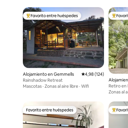
Favorito entre huéspedes
Favor
Favorito entre los huéspedes más destacados
Favorito
Alojamiento en Gemmells
Calificación promedio: 
4,98 (124)
Alojamien
Rainshadow Retreat
Retiro en 
Mascotas
·
Zonas al aire libre
·
Wifi
Zonas al a
Favorito entre huéspedes
Favor
Favorito entre huéspedes
Favorito