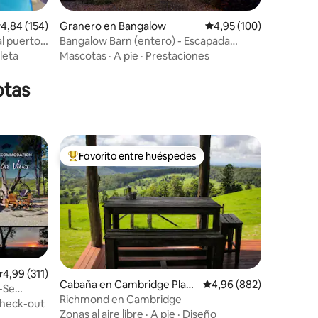
alificación promedio: 4,84 de 5. 154 evaluaciones
4,84 (154)
Granero en Bangalow
Calificación promedio: 
4,95 (100)
al puerto y
Bangalow Barn (entero) - Escapada
iones
romántica para 2
ileta
Mascotas
·
A pie
·
Prestaciones
otas
Favorito entre huéspedes
más destacados
Favorito entre los huéspedes más destacados
alificación promedio: 4,99 de 5. 311 evaluaciones
4,99 (311)
Cabaña en Cambridge Plate
Calificación promedio: 
4,96 (882)
-Se
au
Richmond en Cambridge
heck-out
Zonas al aire libre
·
A pie
·
Diseño