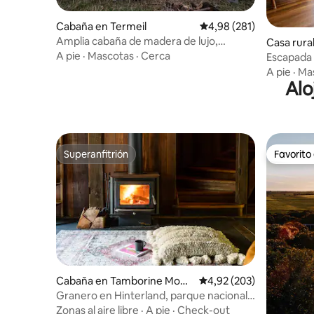
Cabaña en Termeil
Calificación promedio: 
4,98 (281)
Amplia cabaña de madera de lujo,
Casa rura
privada y apta para perros
A pie
·
Mascotas
·
Cerca
Escapada 
A pie
·
Ma
Alo
Superanfitrión
Favorito
Superanfitrión
Favorito
Cabaña en Tamborine Moun
Calificación promedio: 
4,92 (203)
tain
Granero en Hinterland, parque nacional,
cafés, restaurantes
Zonas al aire libre
·
A pie
·
Check-out