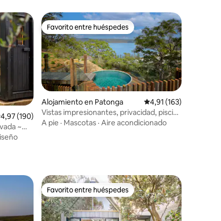
Favorito entre huéspedes
más destacados
Favorito entre huéspedes
Alojamiento en Patonga
Calificación promedio:
4,91 (163)
Vistas impresionantes, privacidad, piscina
alificación promedio: 4,97 de 5. 190 evaluaciones
4,97 (190)
climatizada y sauna
A pie
·
Mascotas
·
Aire acondicionado
ivada ~
iseño
iones
Favorito entre huéspedes
Favorito entre huéspedes