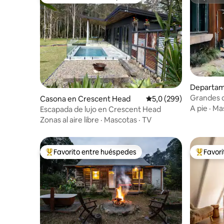
Favorito entre los huéspedes más destacados
Superanf
Departam
Grandes d
Casona en Crescent Head
Calificación promedio:
5,0 (299)
A pie
·
Ma
Escapada de lujo en Crescent Head
Zonas al aire libre
·
Mascotas
·
TV
Favorito entre huéspedes
Favor
Favorito entre los huéspedes más destacados
Favorito