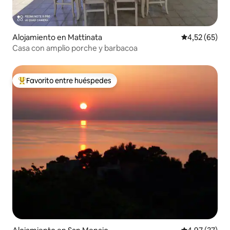
Alojamiento en Mattinata
Calificación 
4,52 (65)
Casa con amplio porche y barbacoa
Favorito entre huéspedes
Favorito entre los huéspedes más destacados