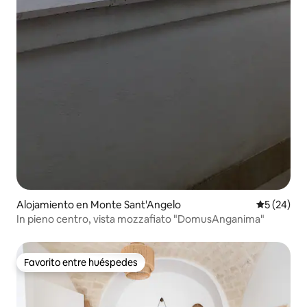
Alojamiento en Monte Sant'Angelo
Calificaci
5 (24)
In pieno centro, vista mozzafiato "DomusAnganima"
Favorito entre huéspedes
Favorito entre huéspedes