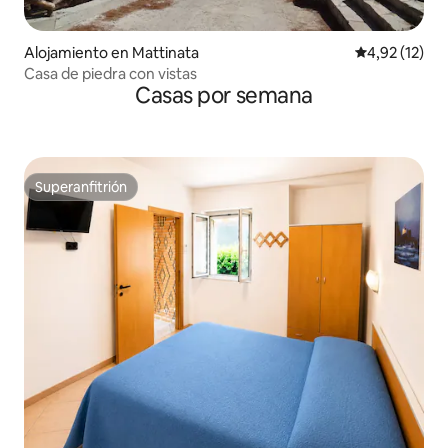
Alojamiento en Mattinata
Calificación 
4,92 (12)
Casa de piedra con vistas
Casas por semana
Superanfitrión
Superanfitrión