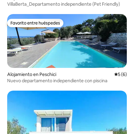
VillaBerta_Departamento independiente (Pet Friendly)
Favorito entre huéspedes
Favorito entre huéspedes
Alojamiento en Peschici
Calificac
5 (6)
Nuevo departamento independiente con piscina