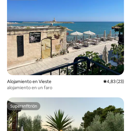
Alojamiento en Vieste
Calificación 
4,83 (23)
alojamiento en un faro
Superanfitrión
Superanfitrión