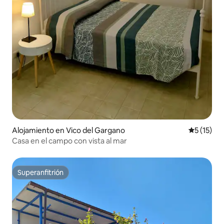
Alojamiento en Vico del Gargano
Calificaci
5 (15)
Casa en el campo con vista al mar
Superanfitrión
Superanfitrión