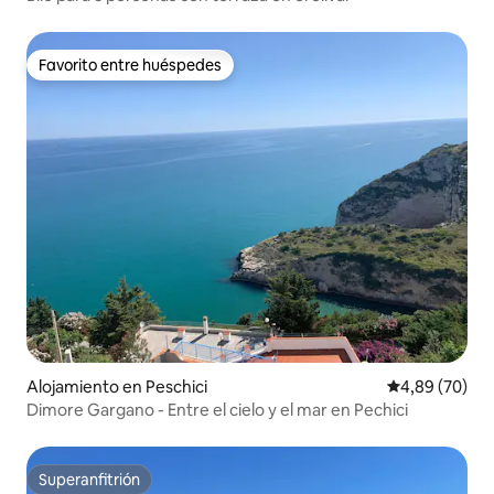
Favorito entre huéspedes
Favorito entre huéspedes
Alojamiento en Peschici
Calificación p
4,89 (70)
Dimore Gargano - Entre el cielo y el mar en Pechici
Superanfitrión
Superanfitrión