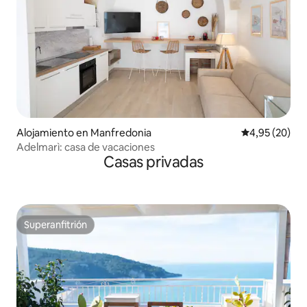
Alojamiento en Manfredonia
Calificación p
4,95 (20)
Adelmarì: casa de vacaciones
Casas privadas
Superanfitrión
Superanfitrión