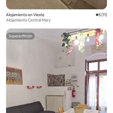
Alojamiento en Vieste
Calificaci
5 (11)
Alojamiento Central Mary
Superanfitrión
Superanfitrión