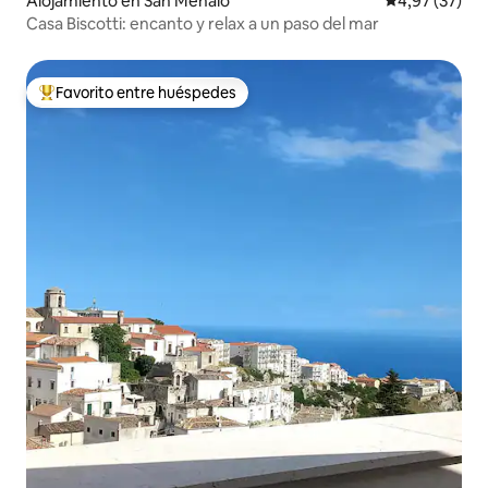
Alojamiento en San Menaio
Calificación 
4,97 (37)
Casa Biscotti: encanto y relax a un paso del mar
Favorito entre huéspedes
Favorito entre los huéspedes más destacados