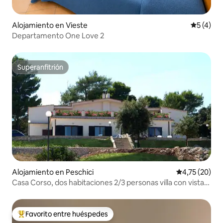
Alojamiento en Vieste
Calificac
5 (4)
Departamento One Love 2
Superanfitrión
Superanfitrión
Alojamiento en Peschici
Calificación 
4,75 (20)
Casa Corso, dos habitaciones 2/3 personas villa con vistas
al mar
Favorito entre huéspedes
Favorito entre los huéspedes más destacados