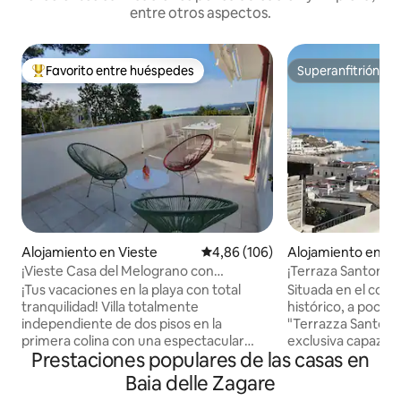
entre otros aspectos.
Favorito entre huéspedes
Superanfitrión
Favorito entre los huéspedes más destacados
Superanfitrión
Alojamiento en Vieste
Calificación promedio: 4,86 de 5
4,86 (106)
Alojamiento en Vi
¡Vieste Casa del Melograno con
¡Terraza Santoro 
espectaculares vistas al mar!
ensueño!
¡Tus vacaciones en la playa con total
Situada en el cora
tranquilidad! Villa totalmente
histórico, a pocos 
independiente de dos pisos en la
"Terrazza Santoro
primera colina con una espectacular
exclusiva capaz de
Prestaciones populares de las casas en
vista al mar. A menos de 1 km del pueblo
vacaciones de en
y a 1,5 km del mar. Totalmente
independiente en 
Baia delle Zagare
amueblado y equipado con todos los
panorámica con vis