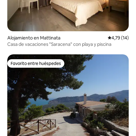
Alojamiento en Mattinata
Calificación 
4,79 (14)
Casa de vacaciones "Saracena" con playa y piscina
Favorito entre huéspedes
Favorito entre huéspedes