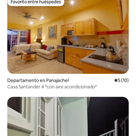
Favorito entre huéspedes
Favorito entre huéspedes
Departamento en Panajachel
Calificaci
5 (10)
Casa Santander 4 *con aire acondicionado*