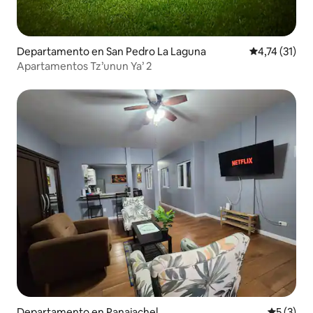
Departamento en San Pedro La Laguna
Calificación 
4,74 (31)
Apartamentos Tz’unun Ya’ 2
Departamento en Panajachel
Calificac
5 (3)