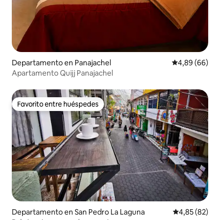
Departamento en Panajachel
Calificación p
4,89 (66)
Apartamento Quijj Panajachel
Favorito entre huéspedes
Favorito entre huéspedes
Departamento en San Pedro La Laguna
Calificación p
4,85 (82)