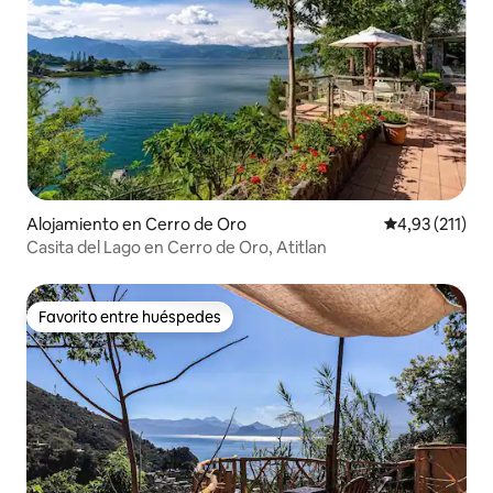
Alojamiento en Cerro de Oro
Calificación p
4,93 (211)
Casita del Lago en Cerro de Oro, Atitlan
Favorito entre huéspedes
Favorito entre huéspedes