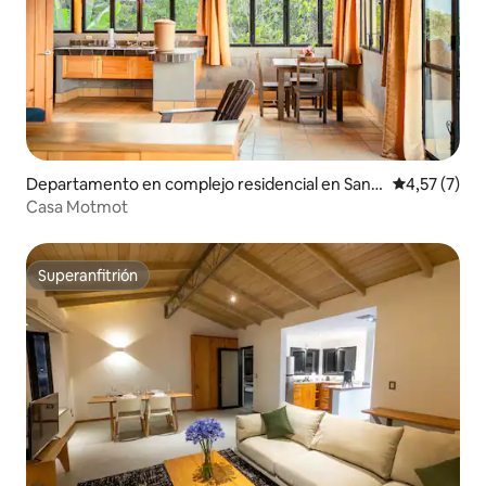
Departamento en complejo residencial en San P
Calificación
4,57 (7)
edro La Laguna
Casa Motmot
Superanfitrión
Superanfitrión