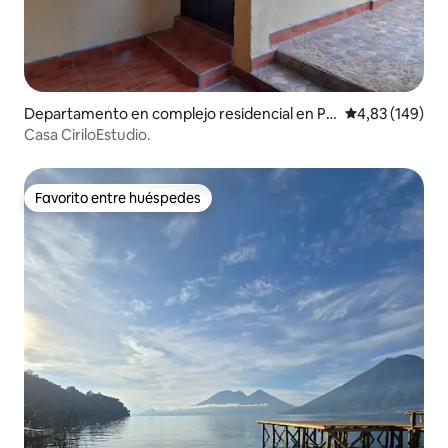
Departamento en complejo residencial en Pa
Calificación pr
4,83 (149)
najachel
Casa CiriloEstudio.
Favorito entre huéspedes
Favorito entre huéspedes