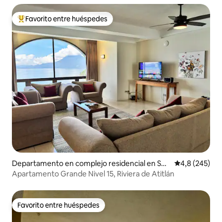
Favorito entre huéspedes
Favorito entre los huéspedes más destacados
Departamento en complejo residencial en Sol
Calificación p
4,8 (245)
olá
Apartamento Grande Nivel 15, Riviera de Atitlán
Favorito entre huéspedes
Favorito entre huéspedes