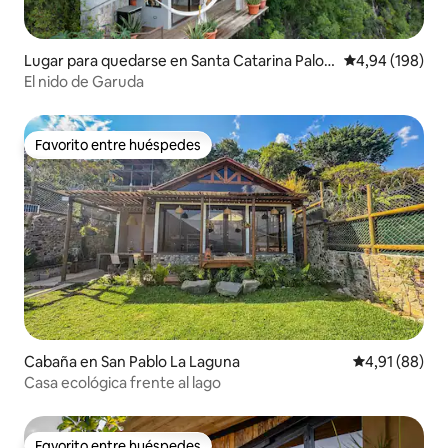
Lugar para quedarse en Santa Catarina Palop
Calificación pr
4,94 (198)
ó
El nido de Garuda
Favorito entre huéspedes
Favorito entre huéspedes
Cabaña en San Pablo La Laguna
Calificación 
4,91 (88)
Casa ecológica frente al lago
Favorito entre huéspedes