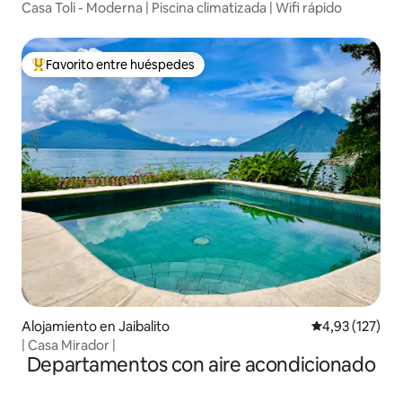
Casa Toli - Moderna | Piscina climatizada | Wifi rápido
Favorito entre huéspedes
Favorito entre los huéspedes más destacados
Alojamiento en Jaibalito
Calificación p
4,93 (127)
| Casa Mirador |
Departamentos con aire acondicionado