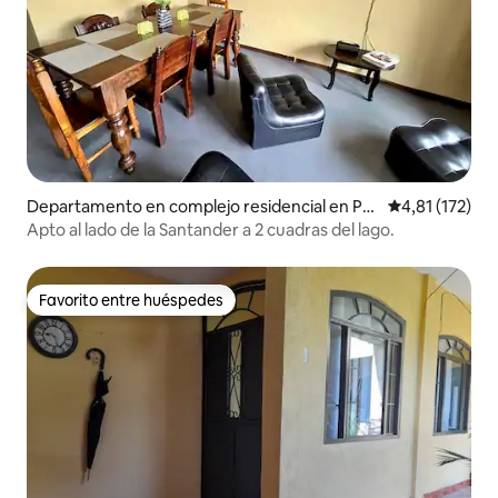
Departamento en complejo residencial en Pa
Calificación p
4,81 (172)
najachel
Apto al lado de la Santander a 2 cuadras del lago.
Favorito entre huéspedes
Favorito entre huéspedes