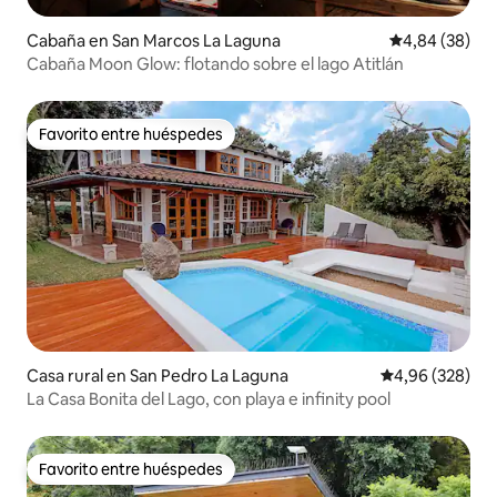
Cabaña en San Marcos La Laguna
Calificación p
4,84 (38)
Cabaña Moon Glow: flotando sobre el lago Atitlán
Favorito entre huéspedes
Favorito entre huéspedes
Casa rural en San Pedro La Laguna
Calificación pr
4,96 (328)
La Casa Bonita del Lago, con playa e infinity pool
Favorito entre huéspedes
Favorito entre huéspedes