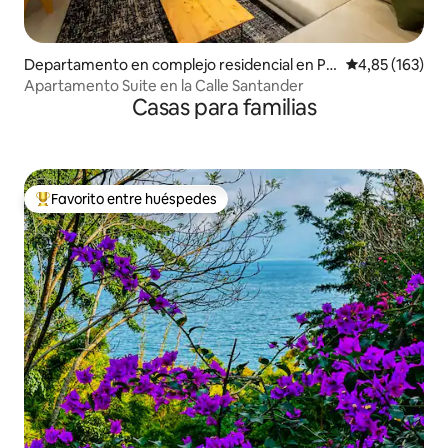
Departamento en complejo residencial en Pa
Calificación p
4,85 (163)
najachel
Apartamento Suite en la Calle Santander
Casas para familias
Favorito entre huéspedes
Favorito entre los huéspedes más destacados