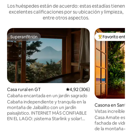
Los huéspedes están de acuerdo: estas estadías tienen
excelentes calificaciones por su ubicación y limpieza,
entre otros aspectos.
Superanfitrión
Favorito entre
Superanfitrión
Favorito entre l
Casa rural en GT
Calificación promedio: 4,92 de 5
4,92 (306)
Cabaña encantada en un jardín sagrado
Cabaña independiente y tranquila en la
Casona en Santa C
montaña de Jaibalito con un jardín
guna
Vistas increíbles a
paisajístico. INTERNET MÁS CONFIABLE
única
Casa Amate es una
EN EL LAGO: ¡sistema Starlink y solar!
fachada de vidrio 
Hermosa cabaña ecológica de madera, a
de la montaña con 
15-20 minutos a pie/caminata CUESTA