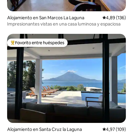
Alojamiento en San Marcos La Laguna
Calificación pr
4,89 (136)
Impresionantes vistas en una casa luminosa y espaciosa
Favorito entre huéspedes
Favorito entre los huéspedes más destacados
Alojamiento en Santa Cruz la Laguna
Calificación pr
4,97 (109)