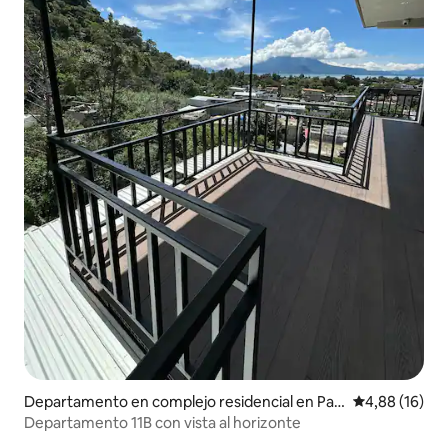
Departamento en complejo residencial en Pan
Calificación 
4,88 (16)
ajachel
Departamento 11B con vista al horizonte