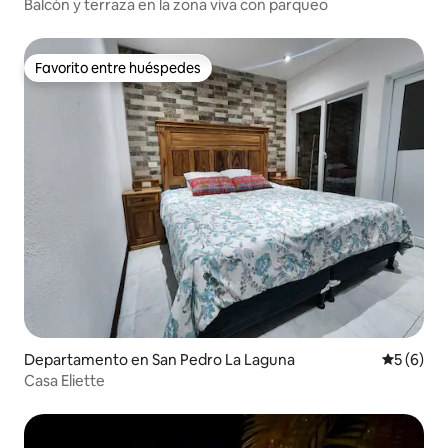
Balcón y terraza en la zona viva con parqueo
Favorito entre huéspedes
Favorito entre huéspedes
Departamento en San Pedro La Laguna
Calificac
5 (6)
Casa Eliette