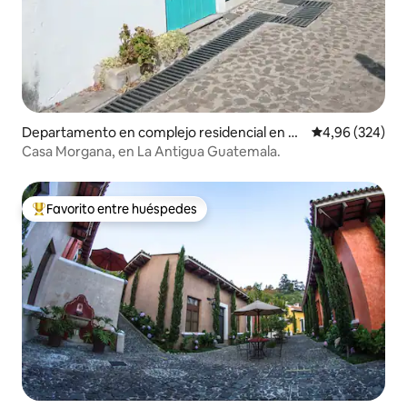
Departamento en complejo residencial en Sa
Calificación pr
4,96 (324)
n Pedro Las Huertas
Casa Morgana, en La Antigua Guatemala.
Favorito entre huéspedes
Favorito entre los huéspedes más destacados