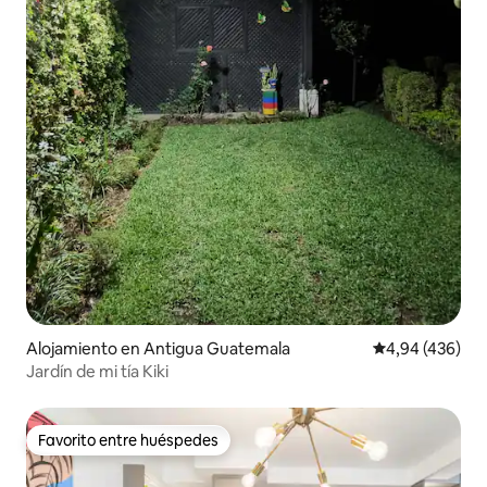
Alojamiento en Antigua Guatemala
Calificación pr
4,94 (436)
Jardín de mi tía Kiki
Favorito entre huéspedes
Favorito entre huéspedes