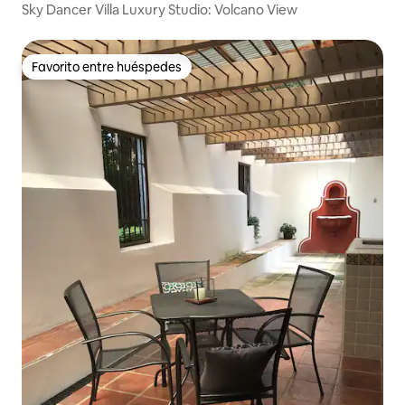
Cristóbal El Alto
Sky Dancer Villa Luxury Studio: Volcano View
Favorito entre huéspedes
Favorito entre huéspedes