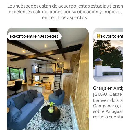
Los huéspedes están de acuerdo: estas estadías tienen
excelentes calificaciones por su ubicación y limpieza,
entre otros aspectos.
Favorito entre huéspedes
Favorito entre
Favorito entre huéspedes
Favorito entre l
Granja en Antigua
¡GUAU! Casa Pyram
inspiración maya/
Bienvenido a la Ca
Campanario, ubica
sobre Antigua Gua
refugio cuenta co
forma de pirámid
tamaño queen y b