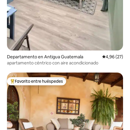
Departamento en Antigua Guatemala
Calificación p
4,96 (27)
apartamento céntrico con aire acondicionado
Favorito entre huéspedes
Favorito entre los huéspedes más destacados