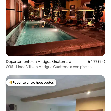
Departamento en Antigua Guatemala
Calificación 
4,77 (94)
O36 - Linda Villa en Antigua Guatemala con piscina
Favorito entre huéspedes
Favorito entre los huéspedes más destacados