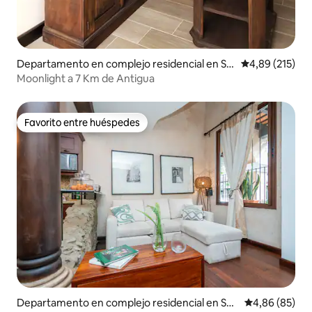
Departamento en complejo residencial en Sa
Calificación p
4,89 (215)
nta Lucía Milpas Altas
Moonlight a 7 Km de Antigua
Favorito entre huéspedes
Favorito entre huéspedes
Departamento en complejo residencial en San
Calificación p
4,86 (85)