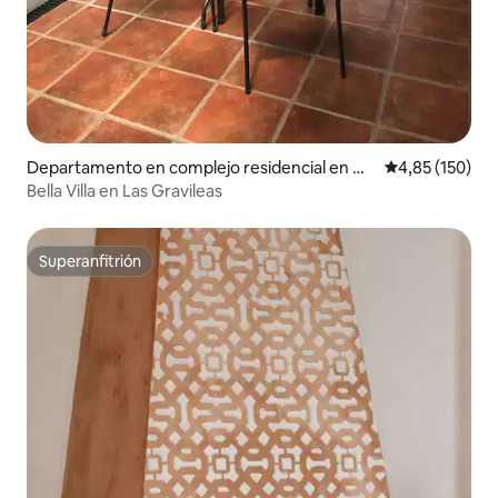
Departamento en complejo residencial en An
Calificación p
4,85 (150)
tigua Guatemala
Bella Villa en Las Gravileas
Superanfitrión
Superanfitrión