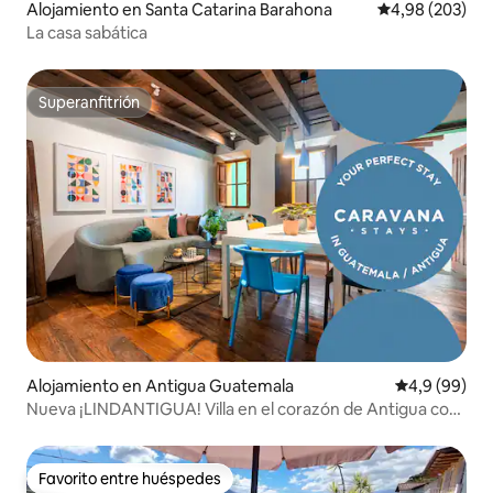
Alojamiento en Santa Catarina Barahona
Calificación pr
4,98 (203)
La casa sabática
Superanfitrión
Superanfitrión
Alojamiento en Antigua Guatemala
Calificación
4,9 (99)
Nueva ¡LINDANTIGUA! Villa en el corazón de Antigua con
jacuzzi
Favorito entre huéspedes
Favorito entre huéspedes