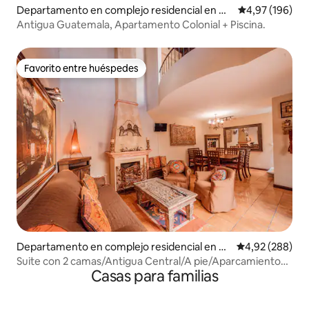
Departamento en complejo residencial en An
Calificación pr
4,97 (196)
tigua Guatemala
Antigua Guatemala, Apartamento Colonial + Piscina.
Favorito entre huéspedes
Favorito entre huéspedes
Departamento en complejo residencial en A
Calificación pr
4,92 (288)
ntigua Guatemala
Suite con 2 camas/Antigua Central/A pie/Aparcamiento
Casas para familias
gratuito