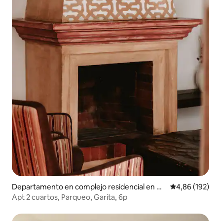
Departamento en complejo residencial en An
Calificación pr
4,86 (192)
tigua Guatemala
Apt 2 cuartos, Parqueo, Garita, 6p