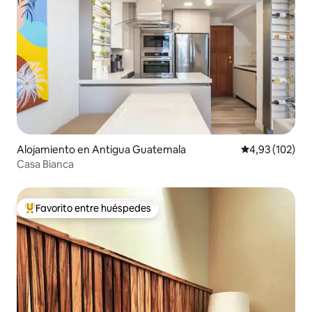
Alojamiento en Antigua Guatemala
Calificación p
4,93 (102)
Casa Bianca
Favorito entre huéspedes
Favorito entre los huéspedes más destacados