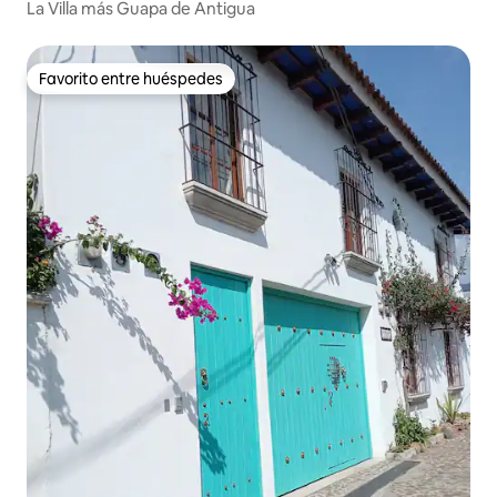
ta Inés del Monte Pulciano
La Villa más Guapa de Antigua
Favorito entre huéspedes
Favorito entre huéspedes