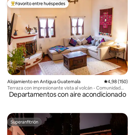
Favorito entre huéspedes
Favorito entre los huéspedes más destacados
Alojamiento en Antigua Guatemala
Calificación pr
4,98 (150)
Terraza con impresionante vista al volcán - Comunidad
Departamentos con aire acondicionado
cerrada
Superanfitrión
Superanfitrión