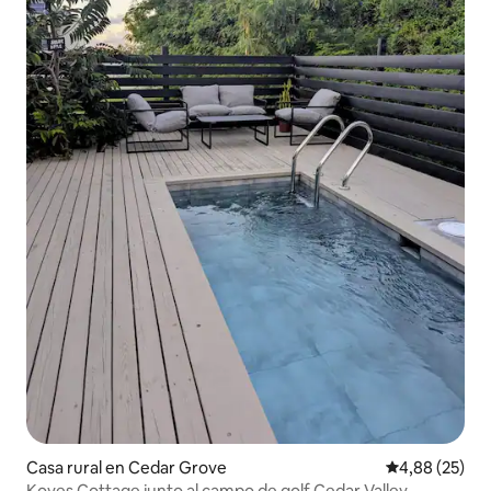
Casa rural en Cedar Grove
Calificación p
4,88 (25)
Koves Cottage junto al campo de golf Cedar Valley