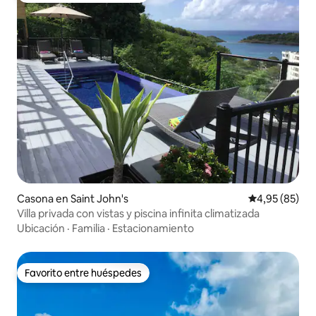
Casona en Saint John's
Calificación p
4,95 (85)
Villa privada con vistas y piscina infinita climatizada
Ubicación
·
Familia
·
Estacionamiento
Favorito entre huéspedes
Favorito entre huéspedes