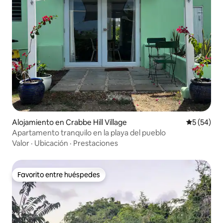
Alojamiento en Crabbe Hill Village
Calificaci
5 (54)
Apartamento tranquilo en la playa del pueblo
Valor
·
Ubicación
·
Prestaciones
Favorito entre huéspedes
Favorito entre huéspedes