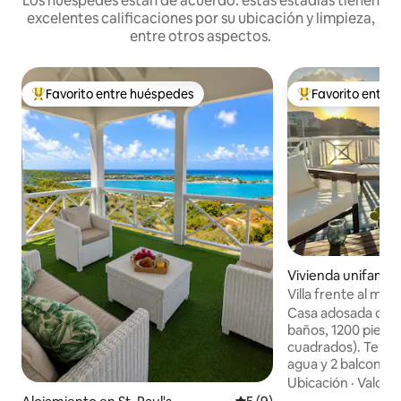
Los huéspedes están de acuerdo: estas estadías tienen
excelentes calificaciones por su ubicación y limpieza,
entre otros aspectos.
Favorito entre huéspedes
Favorito entre
Favorito entre los huéspedes más destacados
Favorito entre l
Vivienda unifamilia
Harbour
Villa frente al mar
diseño
Casa adosada con 2
baños, 1200 pies 
cuadrados). Terraz
agua y 2 balcones 
occidental. Cocin
Ubicación
·
Valor
·
abastecida y equi