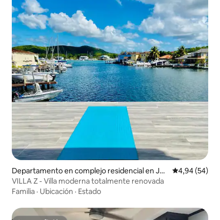
Departamento en complejo residencial en Joll
Calificación p
4,94 (54)
y Harbour
VILLA Z - Villa moderna totalmente renovada
Familia
·
Ubicación
·
Estado