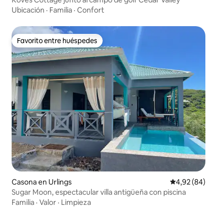
Ubicación
·
Familia
·
Confort
Favorito entre huéspedes
Favorito entre huéspedes
Casona en Urlings
Calificación p
4,92 (84)
Sugar Moon, espectacular villa antigüeña con piscina
Familia
·
Valor
·
Limpieza