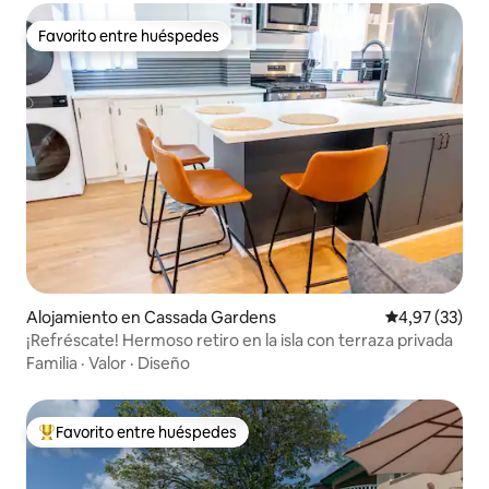
Favorito entre huéspedes
Favorito entre huéspedes
Alojamiento en Cassada Gardens
Calificación 
4,97 (33)
¡Refréscate! Hermoso retiro en la isla con terraza privada
Familia
·
Valor
·
Diseño
Favorito entre huéspedes
Favorito entre los huéspedes más destacados