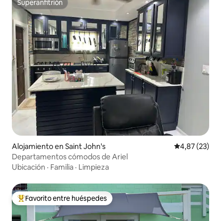
Superanfitrión
Superanfitrión
Alojamiento en Saint John's
Calificación 
4,87 (23)
Departamentos cómodos de Ariel
Ubicación
·
Familia
·
Limpieza
Favorito entre huéspedes
Favorito entre los huéspedes más destacados