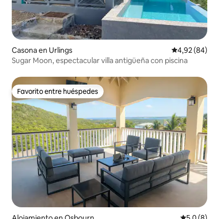
Casona en Urlings
Calificación p
4,92 (84)
Sugar Moon, espectacular villa antigüeña con piscina
Favorito entre huéspedes
Favorito entre huéspedes
Alojamiento en Osbourn
Calificació
5,0 (8)