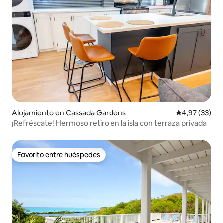
Alojamiento en Cassada Gardens
Calificación 
4,97 (33)
¡Refréscate! Hermoso retiro en la isla con terraza privada
Favorito entre huéspedes
Favorito entre huéspedes