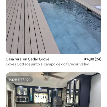
Casa rural en Cedar Grove
Calificación p
4,88 (24)
Koves Cottage junto al campo de golf Cedar Valley
Superanfitrión
Superanfitrión