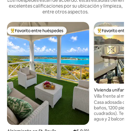
Los huéspedes están de acuerdo: estas estadías tienen
excelentes calificaciones por su ubicación y limpieza,
entre otros aspectos.
Favorito entre huéspedes
Favorito entre
Favorito entre los huéspedes más destacados
Favorito entre l
Vivienda unifamilia
Harbour
Villa frente al mar
diseño
Casa adosada con 2
baños, 1200 pies 
cuadrados). Terraz
agua y 2 balcones 
occidental. Cocin
abastecida y equi