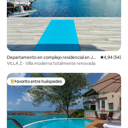
Departamento en complejo residencial en Joll
Calificación p
4,94 (54)
y Harbour
VILLA Z - Villa moderna totalmente renovada
Favorito entre huéspedes
Favorito entre los huéspedes más destacados