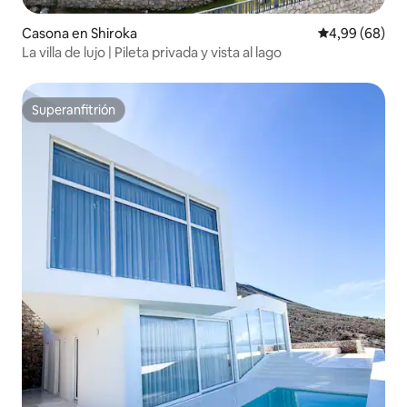
Casona en Shiroka
Calificación p
4,99 (68)
La villa de lujo | Pileta privada y vista al lago
Superanfitrión
Superanfitrión