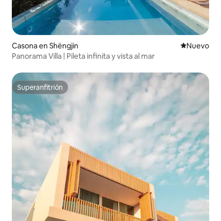
Casona en Shëngjin
Lugar nuevo
Nuevo
Panorama Villa | Pileta infinita y vista al mar
Superanfitrión
Superanfitrión