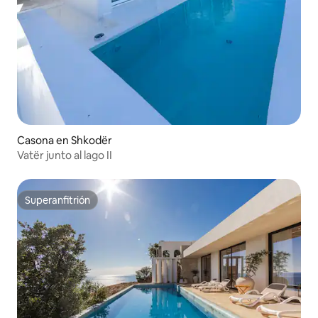
Casona en Shkodër
Vatër junto al lago II
Superanfitrión
Superanfitrión