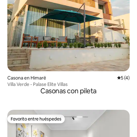
Casona en Himarë
Calificac
5 (4)
Villa Verde - Palase Elite Villas
Casonas con pileta
Favorito entre huéspedes
Favorito entre huéspedes