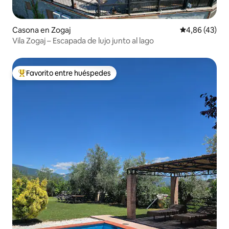
Casona en Zogaj
Calificación 
4,86 (43)
Vila Zogaj – Escapada de lujo junto al lago
Favorito entre huéspedes
Favorito entre los huéspedes más destacados