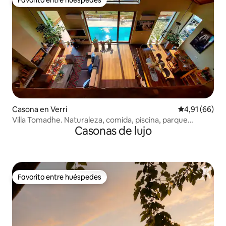
Favorito entre huéspedes
Casona en Verri
Calificación 
4,91 (66)
Villa Tomadhe. Naturaleza, comida, piscina, parque
Casonas de lujo
infantil.
Favorito entre huéspedes
Favorito entre huéspedes