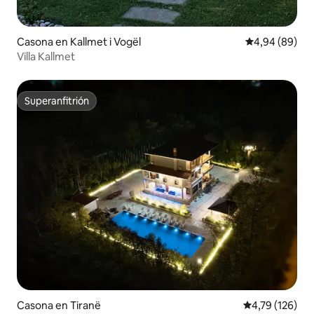
Casona en Kallmet i Vogël
Calificación p
4,94 (89)
Villa Kallmet
Superanfitrión
Superanfitrión
Casona en Tiranë
Calificación p
4,79 (126)