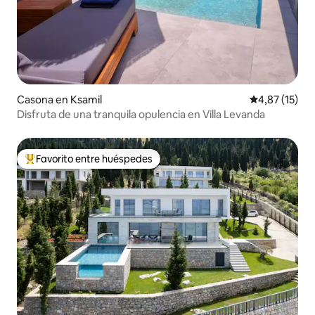
Casona en Ksamil
Calificación 
4,87 (15)
Disfruta de una tranquila opulencia en Villa Levanda
Favorito entre huéspedes
Favorito entre los huéspedes más destacados