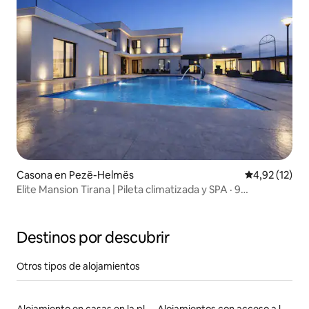
Casona en Pezë-Helmës
Calificación 
4,92 (12)
Elite Mansion Tirana | Pileta climatizada y SPA · 9
dormitorios
Destinos por descubrir
Otros tipos de alojamientos
Alojamiento en casas en la playa
Alojamientos con acceso a las pistas de esquí