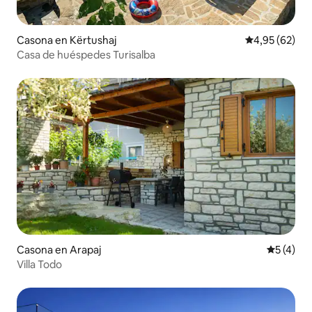
Casona en Kërtushaj
Calificación p
4,95 (62)
Casa de huéspedes Turisalba
Casona en Arapaj
Calificac
5 (4)
Villa Todo