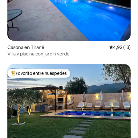
Casona en Tiranë
Calificación 
4,92 (13)
Villa y piscina con jardín verde
Favorito entre huéspedes
Favorito entre los huéspedes más destacados