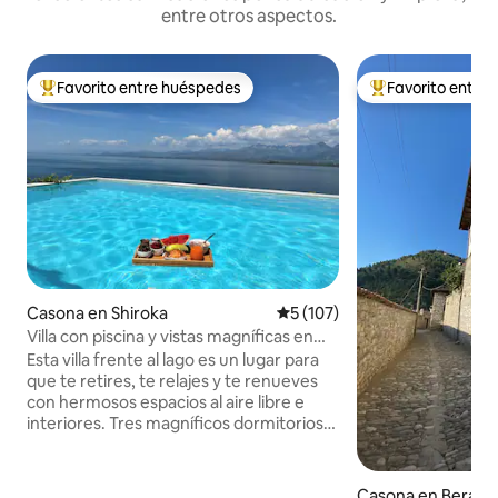
entre otros aspectos.
Favorito entre huéspedes
Favorito entre
Favorito entre los huéspedes más destacados
Favorito entre l
Casona en Shiroka
Calificación promedio: 5 de 5
5 (107)
Villa con piscina y vistas magníficas en
Lake Breeze
Esta villa frente al lago es un lugar para
que te retires, te relajes y te renueves
con hermosos espacios al aire libre e
interiores. Tres magníficos dormitorios
con vistas al lago. Disfruta de las
mañanas junto a la encantadora piscina
de nuestra villa y toma el sol en nuestras
Casona en Berat