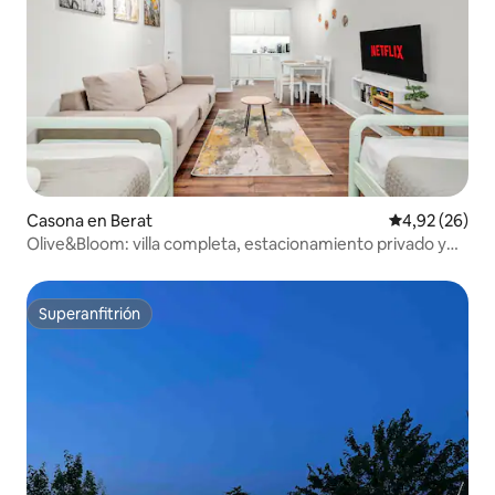
Casona en Berat
Calificación p
4,92 (26)
Olive&Bloom: villa completa, estacionamiento privado y
pileta
Superanfitrión
Superanfitrión