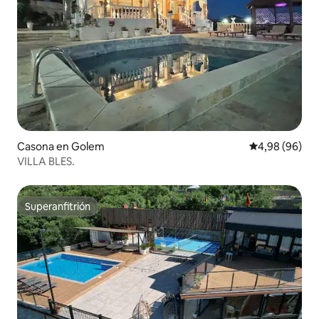
Casona en Golem
Calificación p
4,98 (96)
VILLA BLES.
Superanfitrión
Superanfitrión