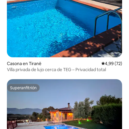
Casona en Tiranë
Calificación p
4,99 (72)
Villa privada de lujo cerca de TEG – Privacidad total
Superanfitrión
Superanfitrión