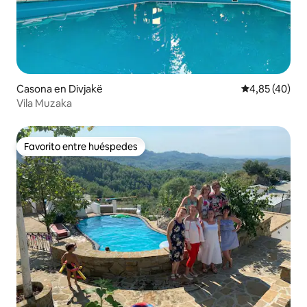
Casona en Divjakë
Calificación 
4,85 (40)
Vila Muzaka
Favorito entre huéspedes
Favorito entre huéspedes