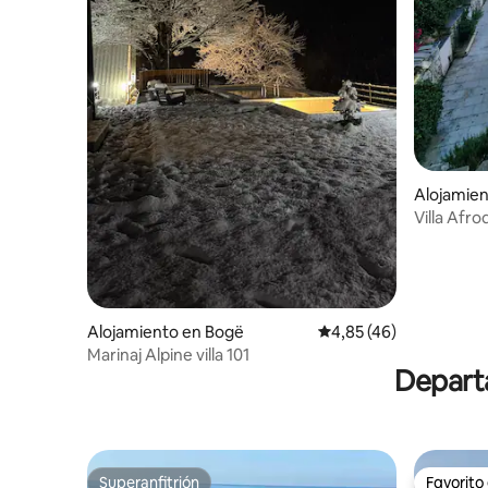
Alojamien
Villa Afro
la piscina)
Alojamiento en Bogë
Calificación promedio:
4,85 (46)
Marinaj Alpine villa 101
Departa
Superanfitrión
Favorito