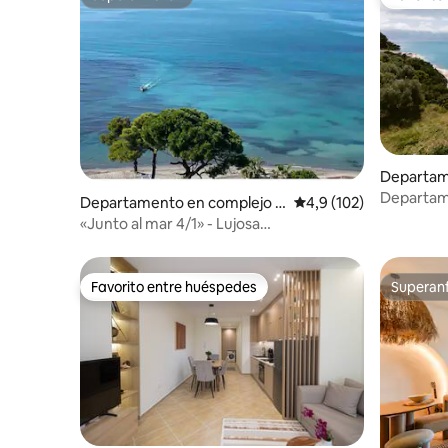
Superanfitrión
Favorito
Departam
dencial e
Departame
Departamento en complejo r
Calificación promedio:
4,9 (102)
mar con p
esidencial en Durrës
«Junto al mar 4/1» - Lujosa
residencia/resort
Favorito entre huéspedes
Superanf
Favorito entre huéspedes
Superanf