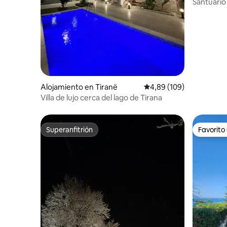
Santuario
bosque
Alojamiento en Tiranë
Calificación promedio: 
4,89 (109)
Villa de lujo cerca del lago de Tirana
Superanfitrión
Favorito
Superanfitrión
Favorito