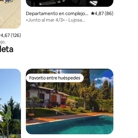
iones
Departamento en complejo r
Calificación promedio:
4,87 (86)
esidencial en Durrës
«Junto al mar 4/3» - Lujosa
residencia/resort
alificación promedio: 4,67 de 5. 126 evaluaciones
4,67 (126)
jo.
leta
Favorito entre huéspedes
más destacados
Favorito entre huéspedes