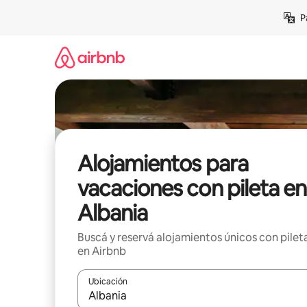
Ir
P
al
contenido
Alojamientos para
vacaciones con pileta en
Albania
Buscá y reservá alojamientos únicos con pilet
en Airbnb
Ubicación
Cuando los resultados estén disponibles, navegá c