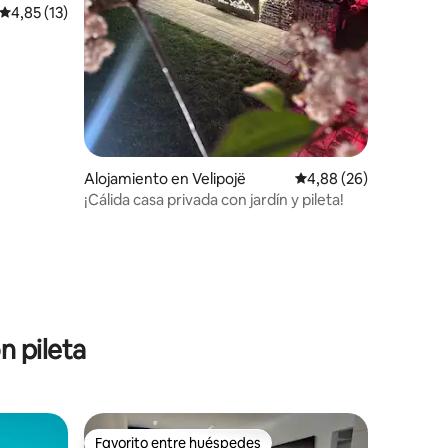
Calificación promedio: 4,85 de 5. 13 evaluaciones
4,85 (13)
iones
Alojamiento en Velipojë
Calificación promedio:
4,88 (26)
¡Cálida casa privada con jardín y pileta!
n pileta
Favorito entre huéspedes