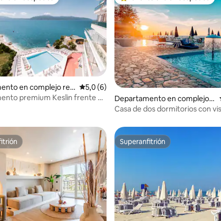
 entre huéspedes
Favorito entre los huéspedes 
ento en complejo resi
Calificación promedio: 5,0 de 5. 6 evaluac
5,0 (6)
n Vlorë
nto premium Keslin frente al
Departamento en complejo r
 4,9 de 5. 102 evaluaciones
ileta
esidencial en Vlorë
Casa de dos dormitorios con vis
itrión
Superanfitrión
itrión
Superanfitrión