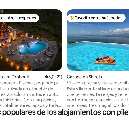
ito entre huéspedes
Favorito entre huéspedes
 entre los huéspedes más destacados
Favorito entre los huéspedes 
: 5,0 de 5. 17 evaluaciones
to en Drobonik
Calificación promedio: 5,0 de 5. 21 evaluac
5,0 (21)
Casona en Shiroka
manecer - Piscina ( segundo piso
Villa con piscina y vistas magníf
Lake Breeze
 ubicada en el pueblo de
Esta villa frente al lago es un lu
 está a solo 5 minutos en auto
que te retires, te relajes y te 
ad histórica. Con una piscina,
con hermosos espacios al aire l
a totalmente equipada y todas
interiores. Tres magníficos dor
 populares de los alojamientos con pile
idades necesarias para familias
con vistas al lago. Disfruta de la
de amigos, nuestra villa ofrece
mañanas junto a la encantadora
 idílico. Rodeado de belleza
de nuestra villa y toma el sol e
vistas de Berat desde
elegantes tumbonas. Por las n