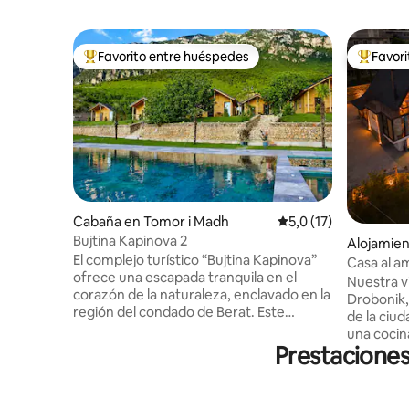
Favorito entre huéspedes
Favor
Favorito entre los huéspedes más destacados
Favorito
Cabaña en Tomor i Madh
Calificación promedio
5,0 (17)
Bujtina Kapinova 2
Alojamien
El complejo turístico “Bujtina Kapinova”
Casa al a
ofrece una escapada tranquila en el
)
Nuestra villa,
corazón de la naturaleza, enclavado en la
Drobonik,
región del condado de Berat. Este
de la ciud
parque vacacional, que forma parte del
una cocin
impresionante Parque Nacional de la
Prestaciones
las comod
Montaña Tomorri, cuenta con un
y grupos 
entorno tranquilo rodeado de
un refugio
exuberante vegetación y majestuosas
natural, cuenta con 