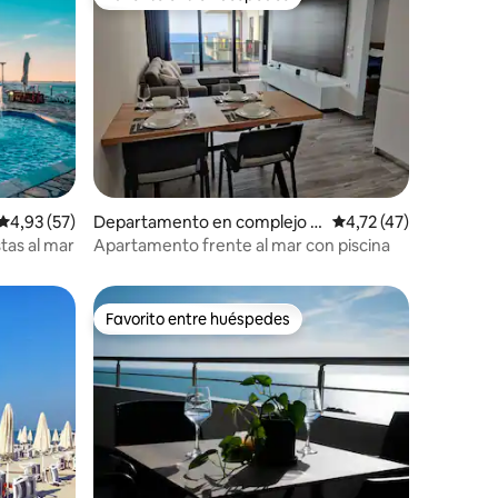
más destacados
Favorito entre huéspedes
iones
Calificación promedio: 4,93 de 5. 57 evaluaciones
4,93 (57)
Departamento en complejo r
Calificación promedio
4,72 (47)
esidencial en Sarandë
tas al mar
Apartamento frente al mar con piscina
Favorito entre huéspedes
Favorito entre huéspedes