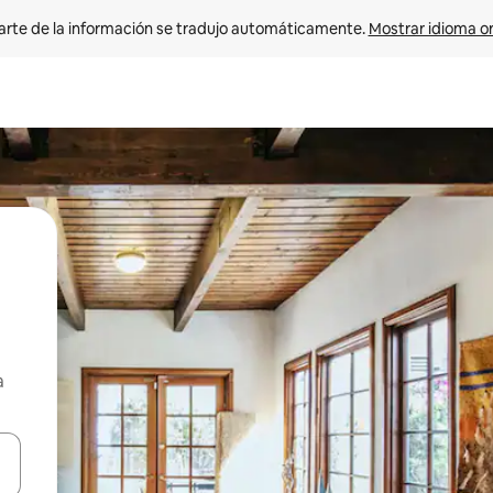
arte de la información se tradujo automáticamente. 
Mostrar idioma or
a
on las teclas de flecha hacia arriba y hacia abajo o explorá deslizando