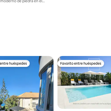
 moderno de piedra en el
4,89 de 5. 109 evaluaciones
 entre huéspedes
Favorito entre huéspedes
 entre huéspedes
Favorito entre huéspedes