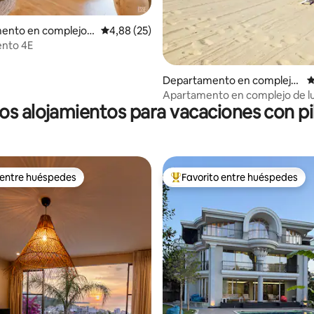
 4,97 de 5. 35 evaluaciones
ento en complejo r
Calificación promedio: 4,88 de 5. 25 evaluac
4,88 (25)
l en Golem
nto 4E
Departamento en complejo
C
residencial en Durrës
Apartamento en complejo de lu
os alojamientos para vacaciones con pi
 entre huéspedes
Favorito entre huéspedes
 entre huéspedes
Favorito entre los huéspedes 