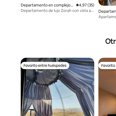
Departamento en complejo r
Calificación promedio:
4,97 (35)
esidencial en Vlorë
Departamento de lujo Zorah con vista al
Departam
mar•Estacionamiento gratuito•
esidencia
Apartame
Otr
Favorito entre huéspedes
Favorito
Favorito entre huéspedes
Favorito