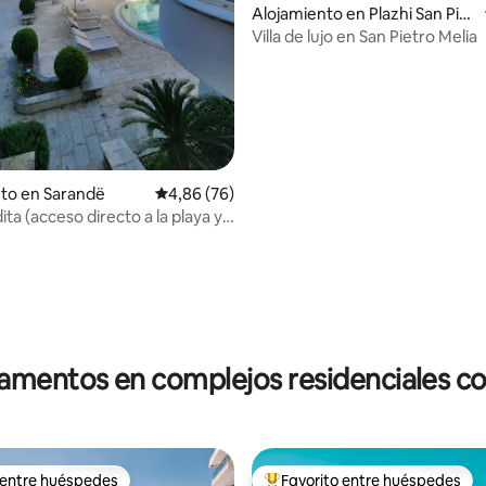
Alojamiento en Plazhi San Piet
ro
Villa de lujo en San Pietro Melia
to en Sarandë
Calificación promedio: 4,86 de 5. 76 evaluac
4,86 (76)
dita (acceso directo a la playa y a
 4,85 de 5. 46 evaluaciones
mentos en complejos residenciales co
 entre huéspedes
Favorito entre huéspedes