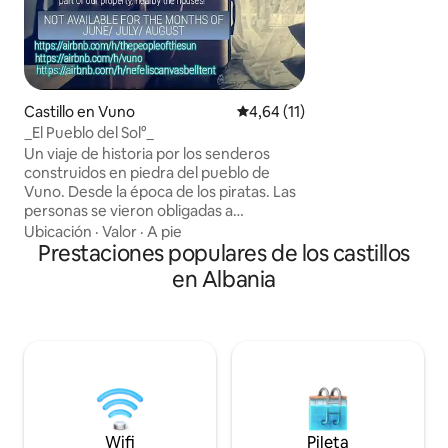
perfecta para grup
30 personas. Tam
comedor con chi
ofrecemos aliment
Kruja por un precio ra
otra casa entera a 
Castillo en Vuno
Calificación promedio: 4,64 de 
4,64 (11)
del centro de la c
_El Pueblo del Sol°_
Un viaje de historia por los senderos
construidos en piedra del pueblo de
Vuno. Desde la época de los piratas. Las
personas se vieron obligadas a
abandonar la zona costera para estar
Ubicación
·
Valor
·
A pie
protegidas y seguras. Usaron la piedra,la
Prestaciones populares de los castillos
madera y la plancha. Construyeron
en Albania
pequeños castillos,donde podrían estar
protegidos del enemigo. No hay
carreteras. Solo caminos. Seguro y
tranquilo. Vuno tiene solo una carretera
principal, la carretera nacional principal
que cruza el centro del pueblo. La gente
del sol, construyó sus casas: pequeños
castillos en una montaña.
Wifi
Pileta