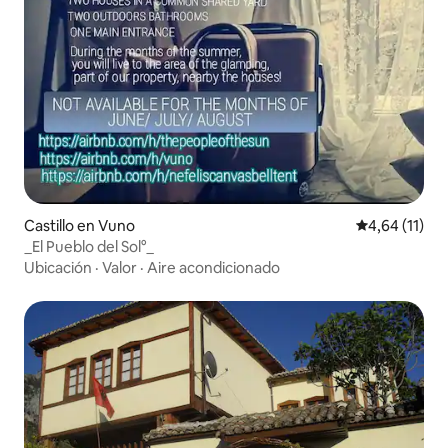
Castillo en Vuno
Calificación 
4,64 (11)
_El Pueblo del Sol°_
Ubicación
·
Valor
·
Aire acondicionado