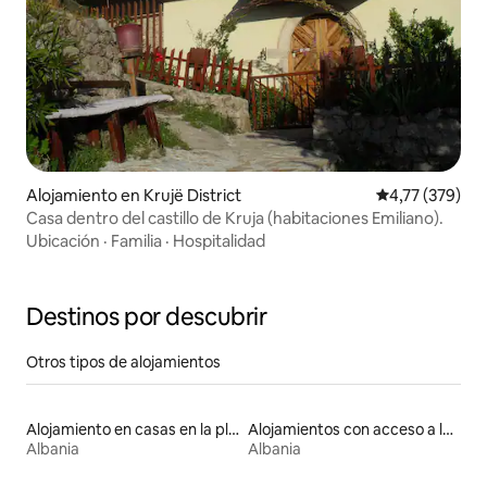
Alojamiento en Krujë District
Calificación p
4,77 (379)
Casa dentro del castillo de Kruja (habitaciones Emiliano).
Ubicación
·
Familia
·
Hospitalidad
Destinos por descubrir
Otros tipos de alojamientos
Alojamiento en casas en la playa
Alojamientos con acceso a las pistas de esquí
Albania
Albania