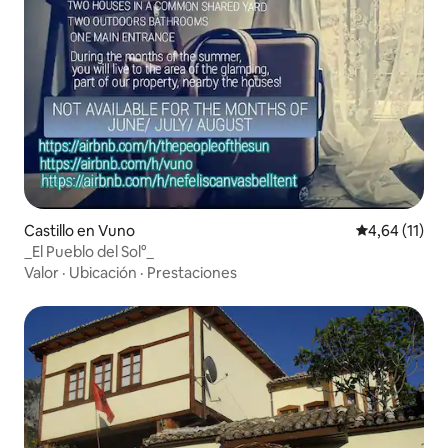
Castillo en Vuno
Calificación 
4,64 (11)
_El Pueblo del Sol°_
Valor
·
Ubicación
·
Prestaciones