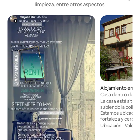
limpieza, entre otros aspectos.
Alojamiento en Kru
t
Casa dentro del cas
(habitaciones Emil
La casa está situad
subiendo la colina
Estamos ubicados 
fortaleza y cerca del Museo "Gjergj
Kastrioti Scanderbe
Ubicación
·
Valor
·
turísticos de Kruja
a pie. La casa tien