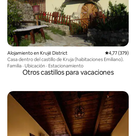
Alojamiento en Krujë District
Calificación p
4,77 (379)
Casa dentro del castillo de Kruja (habitaciones Emiliano).
Familia
·
Ubicación
·
Estacionamiento
Otros castillos para vacaciones