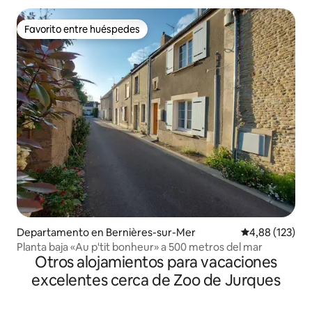
Favorito entre huéspedes
Favorito entre huéspedes
Departamento en Bernières-sur-Mer
Calificación p
4,88 (123)
Planta baja «Au p'tit bonheur» a 500 metros del mar
Otros alojamientos para vacaciones
excelentes cerca de Zoo de Jurques