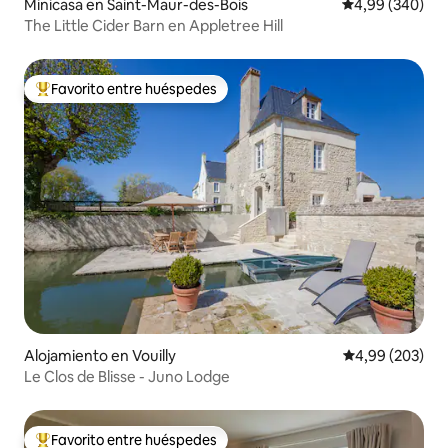
Minicasa en Saint-Maur-des-Bois
Calificación pr
4,99 (340)
The Little Cider Barn en Appletree Hill
Favorito entre huéspedes
Favorito entre los huéspedes más destacados
Alojamiento en Vouilly
Calificación pr
4,99 (203)
Le Clos de Blisse - Juno Lodge
Favorito entre huéspedes