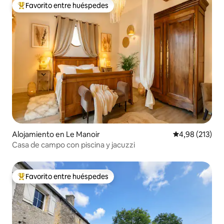
Favorito entre huéspedes
Favorito entre los huéspedes más destacados
Alojamiento en Le Manoir
Calificación p
4,98 (213)
Casa de campo con piscina y jacuzzi
Favorito entre huéspedes
Favorito entre los huéspedes más destacados