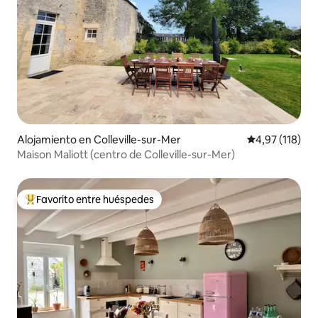
Alojamiento en Colleville-sur-Mer
Calificación p
4,97 (118)
Maison Maliott (centro de Colleville-sur-Mer)
Favorito entre huéspedes
Favorito entre los huéspedes más destacados