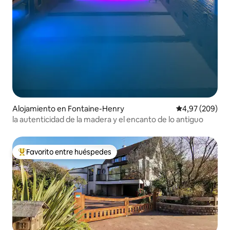
Alojamiento en Fontaine-Henry
Calificación pr
4,97 (209)
la autenticidad de la madera y el encanto de lo antiguo
Favorito entre huéspedes
Favorito entre los huéspedes más destacados