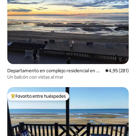
Departamento en complejo residencial en Ca
Calificación p
4,95 (281)
bourg
Un balcón con vistas al mar
Favorito entre huéspedes
Favorito entre los huéspedes más destacados