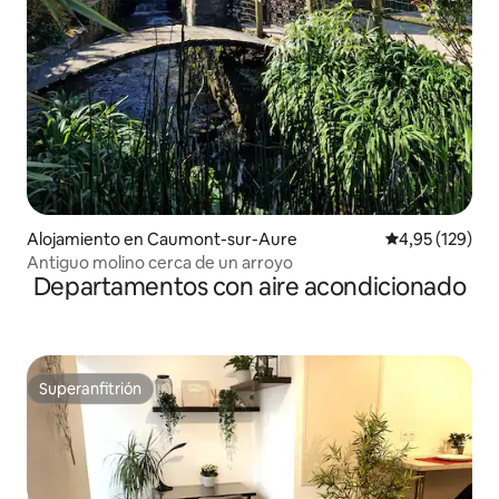
Alojamiento en Caumont-sur-Aure
Calificación p
4,95 (129)
Antiguo molino cerca de un arroyo
Departamentos con aire acondicionado
Superanfitrión
Superanfitrión