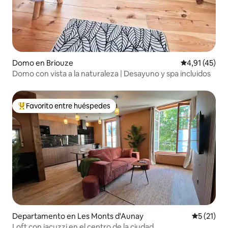
Domo en Briouze
Calificación 
4,91 (45)
Domo con vista a la naturaleza | Desayuno y spa incluidos
Favorito entre huéspedes
Favorito entre los huéspedes más destacados
Departamento en Les Monts d'Aunay
Calificaci
5 (21)
Loft con jacuzzi en el centro de la ciudad