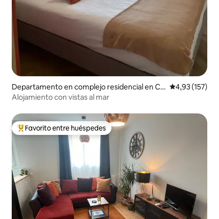
Departamento en complejo residencial en Co
Calificación p
4,93 (157)
urseulles-sur-Mer
Alojamiento con vistas al mar
Favorito entre huéspedes
Favorito entre los huéspedes más destacados