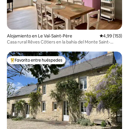
Alojamiento en Le Val-Saint-Père
Calificación p
4,99 (153)
Casa rural Rêves Côtiers en la bahía del Monte Saint-
Michel
Favorito entre huéspedes
Favorito entre los huéspedes más destacados