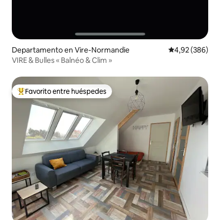
Departamento en Vire-Normandie
Calificación pr
4,92 (386)
VIRE & Bulles « Balnéo & Clim »
Favorito entre huéspedes
Favorito entre los huéspedes más destacados