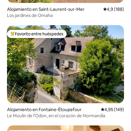
Alojamiento en Saint-Laurent-sur-Mer
Calificación 
4,9 (188)
Los jardines de Omaha
Favorito entre huéspedes
Favorito entre los huéspedes más destacados
Alojamiento en Fontaine-Étoupefour
Calificación pr
4,95 (149)
Le Moulin de l'Odon, en el corazón de Normandía