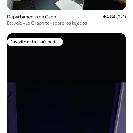
Departamento en Caen
Calificación p
4,84 (221)
Estudio «Le Graphite» sobre los tejados
Favorito entre huéspedes
Favorito entre huéspedes