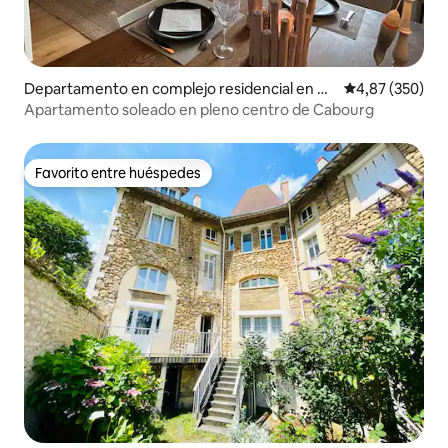
Departamento en complejo residencial en Ca
Calificación pr
4,87 (350)
bourg
Apartamento soleado en pleno centro de Cabourg
Favorito entre huéspedes
Favorito entre huéspedes