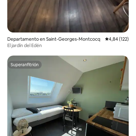
Departamento en Saint-Georges-Montcocq
Calificación p
4,84 (122)
El jardín del Edén
Superanfitrión
Superanfitrión