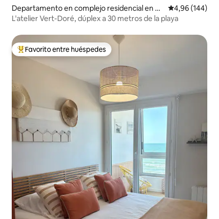
Departamento en complejo residencial en H
Calificación pr
4,96 (144)
ermanville-sur-Mer
L'atelier Vert-Doré, dúplex a 30 metros de la playa
Favorito entre huéspedes
Favorito entre los huéspedes más destacados