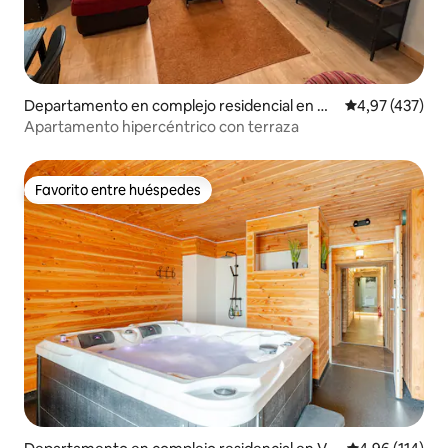
Departamento en complejo residencial en Ca
Calificación p
4,97 (437)
en
Apartamento hipercéntrico con terraza
Favorito entre huéspedes
Favorito entre huéspedes