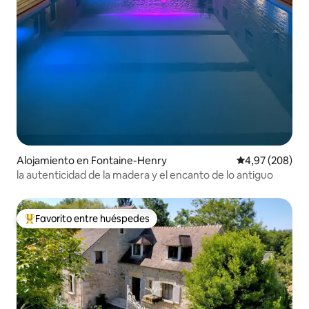
Alojamiento en Fontaine-Henry
Calificación pr
4,97 (208)
la autenticidad de la madera y el encanto de lo antiguo
Favorito entre huéspedes
Favorito entre los huéspedes más destacados