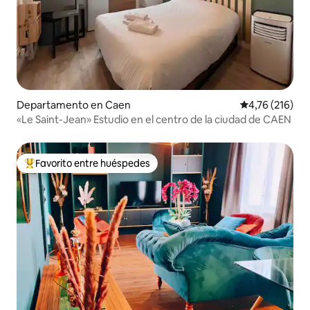
Departamento en Caen
Calificación p
4,76 (216)
«Le Saint-Jean» Estudio en el centro de la ciudad de CAEN
Favorito entre huéspedes
Favorito entre los huéspedes más destacados