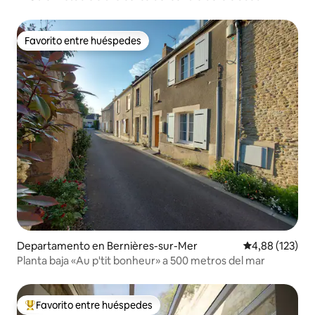
Favorito entre huéspedes
Favorito entre huéspedes
Departamento en Bernières-sur-Mer
Calificación p
4,88 (123)
Planta baja «Au p'tit bonheur» a 500 metros del mar
Favorito entre huéspedes
Favorito entre los huéspedes más destacados