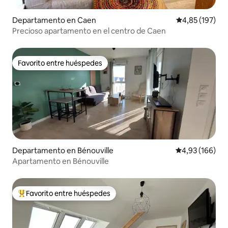
Departamento en Caen
Calificación p
4,85 (197)
Precioso apartamento en el centro de Caen
Favorito entre huéspedes
Favorito entre huéspedes
Departamento en Bénouville
Calificación pr
4,93 (166)
Apartamento en Bénouville
Favorito entre huéspedes
Favorito entre los huéspedes más destacados