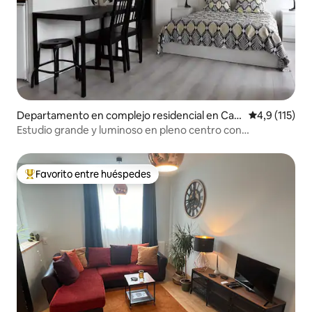
Departamento en complejo residencial en Cae
Calificación 
4,9 (115)
n
Estudio grande y luminoso en pleno centro con
estacionamiento privado
Favorito entre huéspedes
Favorito entre los huéspedes más destacados