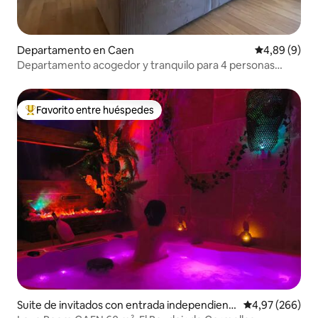
Departamento en Caen
Calificación
4,89 (9)
Departamento acogedor y tranquilo para 4 personas
cerca de Zenith
Favorito entre huéspedes
Favorito entre los huéspedes más destacados
Suite de invitados con entrada independient
Calificación pr
4,97 (266)