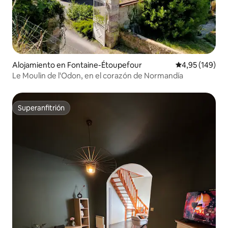
Alojamiento en Fontaine-Étoupefour
Calificación pr
4,95 (149)
Le Moulin de l'Odon, en el corazón de Normandía
Superanfitrión
Superanfitrión