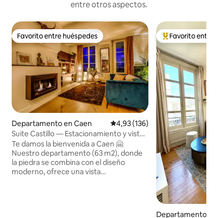
entre otros aspectos.
Favorito entre huéspedes
Favorito entre
Favorito entre huéspedes
Favorito entre l
Departamento en Caen
Calificación promedio: 4,93 de 5
4,93 (136)
Suite Castillo — Estacionamiento y vista
al castillo
Te damos la bienvenida a Caen 🤗
Nuestro departamento (63 m2), donde
la piedra se combina con el diseño
moderno, ofrece una vista
impresionante del castillo y la iglesia de
Saint Pierre 🏰 Con una ubicación ideal
en el borde de la calle peatonal, estás a
poca distancia del distrito medieval de
Departamento en
VAUGUEUX. Los jardines botánicos y las