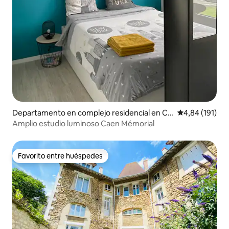
Departamento en complejo residencial en Ca
Calificación p
4,84 (191)
en
Amplio estudio luminoso Caen Mémorial
Favorito entre huéspedes
Favorito entre huéspedes