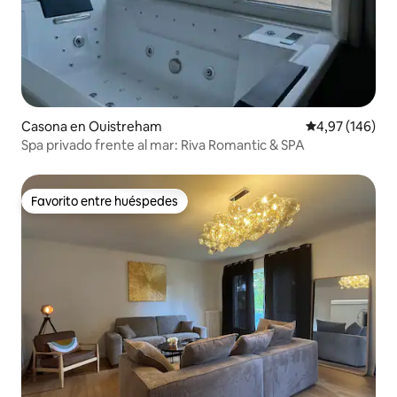
Casona en Ouistreham
Calificación pr
4,97 (146)
Spa privado frente al mar: Riva Romantic & SPA
Favorito entre huéspedes
Favorito entre huéspedes