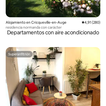
Alojamiento en Cricqueville-en-Auge
Calificación pr
4,91 (280)
residencia normanda con carácter
Departamentos con aire acondicionado
Superanfitrión
Superanfitrión