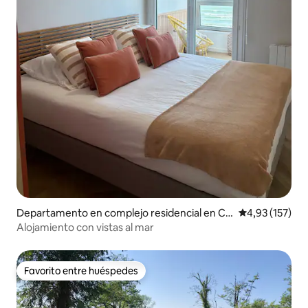
Departamento en complejo residencial en Co
Calificación p
4,93 (157)
urseulles-sur-Mer
Alojamiento con vistas al mar
Favorito entre huéspedes
Favorito entre huéspedes