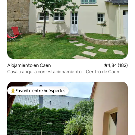
Alojamiento en Caen
Calificación pr
4,84 (182)
Casa tranquila con estacionamiento – Centro de Caen
Favorito entre huéspedes
Favorito entre los huéspedes más destacados