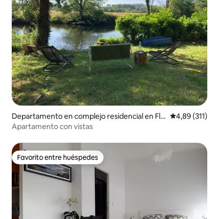
Departamento en complejo residencial en Fle
Calificación p
4,89 (311)
ury-sur-Orne
Apartamento con vistas
Favorito entre huéspedes
Favorito entre huéspedes