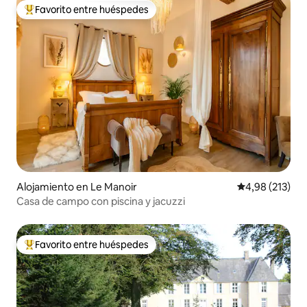
Favorito entre huéspedes
Favorito entre los huéspedes más destacados
Alojamiento en Le Manoir
Calificación p
4,98 (213)
Casa de campo con piscina y jacuzzi
Favorito entre huéspedes
Favorito entre los huéspedes más destacados