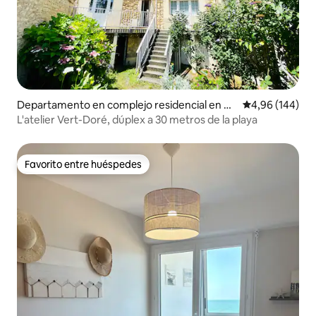
Departamento en complejo residencial en H
Calificación pr
4,96 (144)
ermanville-sur-Mer
L'atelier Vert-Doré, dúplex a 30 metros de la playa
Favorito entre huéspedes
Favorito entre huéspedes