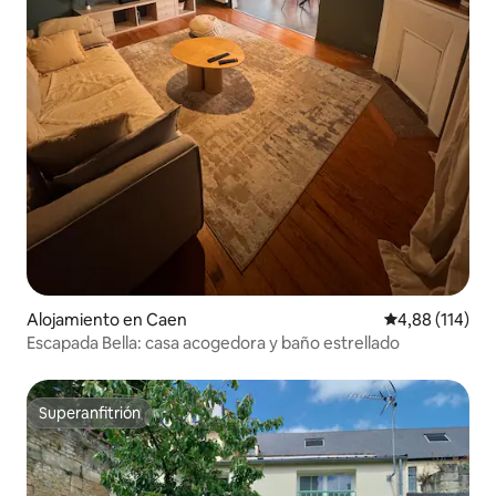
Alojamiento en Caen
Calificación p
4,88 (114)
Escapada Bella: casa acogedora y baño estrellado
Superanfitrión
Superanfitrión