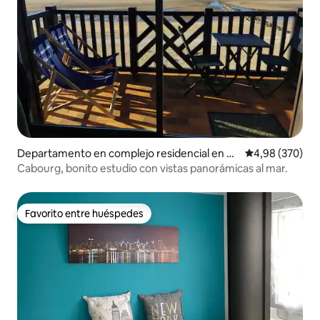
Departamento en complejo residencial en C
Calificación pr
4,98 (370)
abourg
Cabourg, bonito estudio con vistas panorámicas al mar.
Favorito entre huéspedes
Favorito entre huéspedes