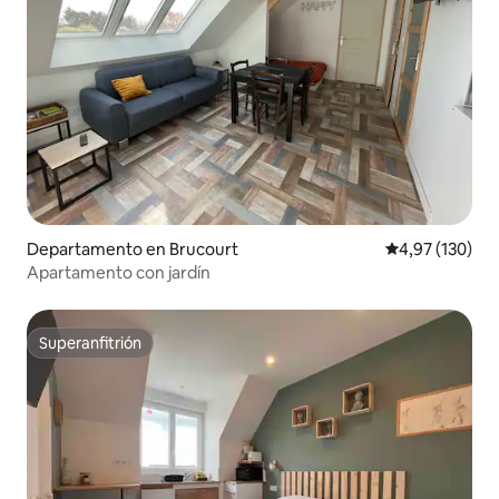
Departamento en Brucourt
Calificación p
4,97 (130)
Apartamento con jardín
Superanfitrión
Superanfitrión