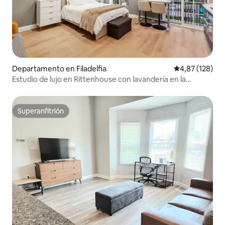
Departamento en Filadelfia
Calificación p
4,87 (128)
Estudio de lujo en Rittenhouse con lavandería en la
vivienda 21
Superanfitrión
Superanfitrión