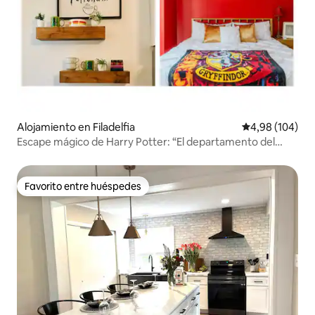
Alojamiento en Filadelfia
Calificación pr
4,98 (104)
Escape mágico de Harry Potter: “El departamento del
Merodeador”
Favorito entre huéspedes
Favorito entre huéspedes