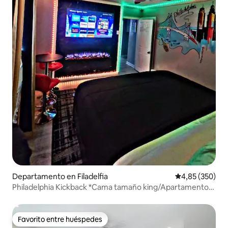
Departamento en Filadelfia
Calificación pr
4,85 (350)
Philadelphia Kickback *Cama tamaño king/Apartamento
entero*
Favorito entre huéspedes
Favorito entre huéspedes