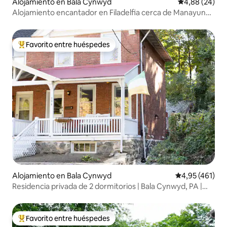
Alojamiento en Bala Cynwyd
Calificación p
4,88 (24)
Alojamiento encantador en Filadelfia cerca de Manayunk,
con tiendas y restaurantes
Favorito entre huéspedes
Favorito entre los huéspedes más destacados
Alojamiento en Bala Cynwyd
Calificación p
4,95 (461)
Residencia privada de 2 dormitorios | Bala Cynwyd, PA |
Estacionamiento
Favorito entre huéspedes
Favorito entre los huéspedes más destacados