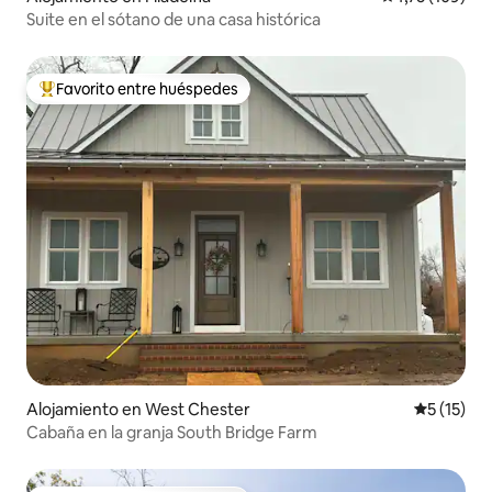
Suite en el sótano de una casa histórica
Favorito entre huéspedes
Favorito entre los huéspedes más destacados
Alojamiento en West Chester
Calificaci
5 (15)
Cabaña en la granja South Bridge Farm