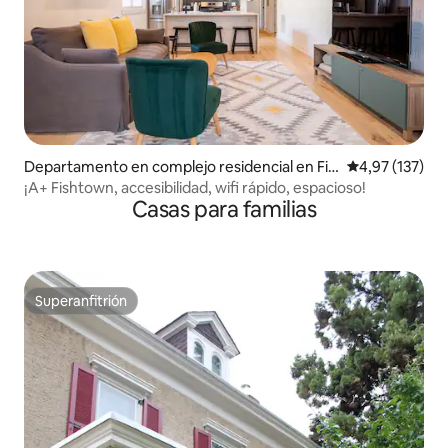
Departamento en complejo residencial en Fis
Calificación p
4,97 (137)
htown, Philadelphia
¡A+ Fishtown, accesibilidad, wifi rápido, espacioso!
Casas para familias
Superanfitrión
Superanfitrión