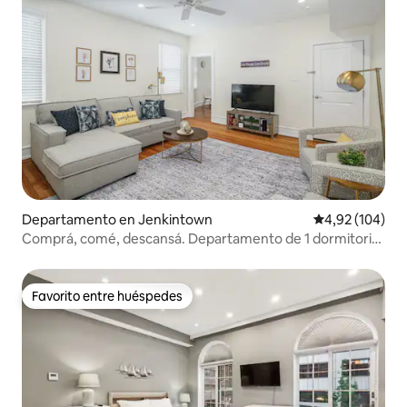
Departamento en Jenkintown
Calificación pr
4,92 (104)
Comprá, comé, descansá. Departamento de 1 dormitorio
con estacionamiento gratuito en el lugar
Favorito entre huéspedes
Favorito entre huéspedes