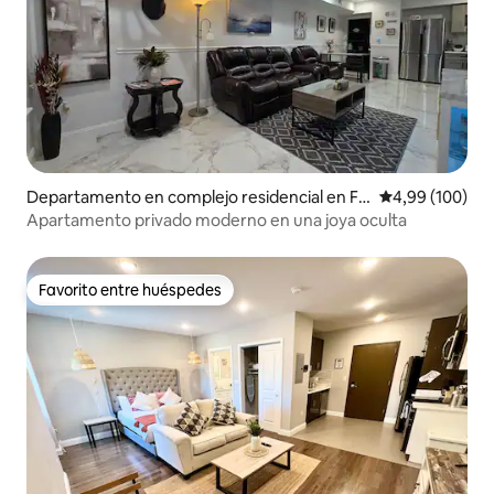
Departamento en complejo residencial en Fil
Calificación pr
4,99 (100)
adelfia
Apartamento privado moderno en una joya oculta
Favorito entre huéspedes
Favorito entre huéspedes