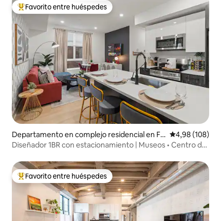
Favorito entre huéspedes
Favorito entre los huéspedes más destacados
Departamento en complejo residencial en Fil
Calificación pr
4,98 (108)
adelfia
Diseñador 1BR con estacionamiento | Museos • Centro de
la ciudad
Favorito entre huéspedes
Favorito entre los huéspedes más destacados