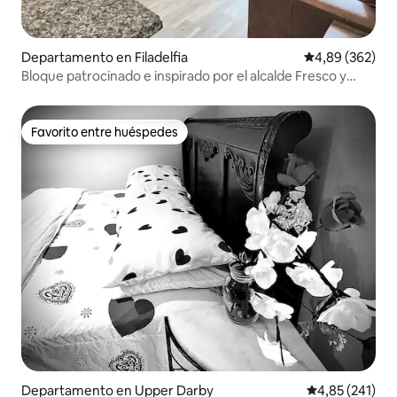
Departamento en Filadelfia
Calificación pr
4,89 (362)
Bloque patrocinado e inspirado por el alcalde Fresco y
limpio 1
Favorito entre huéspedes
Favorito entre huéspedes
Departamento en Upper Darby
Calificación p
4,85 (241)