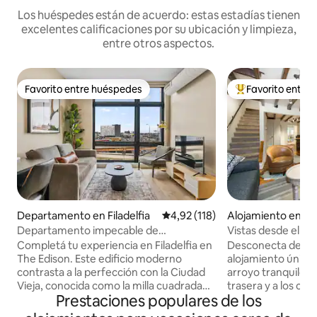
Los huéspedes están de acuerdo: estas estadías tienen
excelentes calificaciones por su ubicación y limpieza,
entre otros aspectos.
Favorito entre huéspedes
Favorito entre
Favorito entre huéspedes
Favorito entre l
Departamento en Filadelfia
Calificación promedio: 4,92 de 5
4,92 (118)
Alojamiento en C
ken
Departamento impecable de
Vistas desde el al
1 habitación con terraza en la
Conshohocken
Completá tu experiencia en Filadelfia en
Desconecta de la r
azotea|Centro histórico|Vista premium
The Edison. Este edificio moderno
alojamiento único.
contrasta a la perfección con la Ciudad
arroyo tranquilo d
Vieja, conocida como la milla cuadrada
trasera y a los ci
Prestaciones populares de los
más histórica del país. ¡Caminá hasta los
allí. Esta casa ofr
mejores restaurantes, las tiendas, el
capacidad para 6 