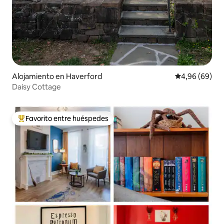
Alojamiento en Haverford
Calificación p
4,96 (69)
Daisy Cottage
Favorito entre huéspedes
Favorito entre los huéspedes más destacados