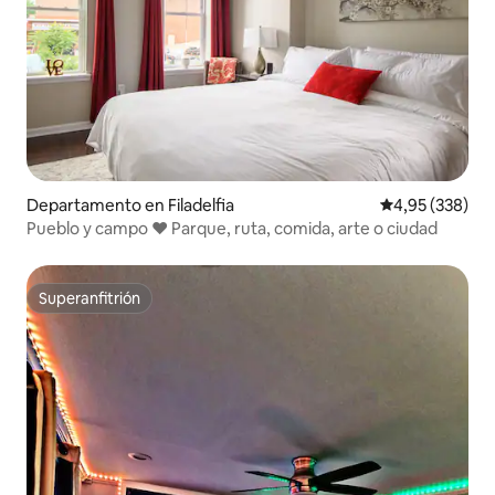
Departamento en Filadelfia
Calificación pr
4,95 (338)
Pueblo y campo ♥️ Parque, ruta, comida, arte o ciudad
Superanfitrión
Superanfitrión