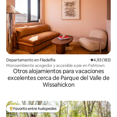
Departamento en Filadelfia
Calificación p
4,93 (183)
Monoambiente acogedor y accesible a pie en Fishtown
Otros alojamientos para vacaciones
excelentes cerca de Parque del Valle de
Wissahickon
Favorito entre huéspedes
Favorito entre los huéspedes más destacados