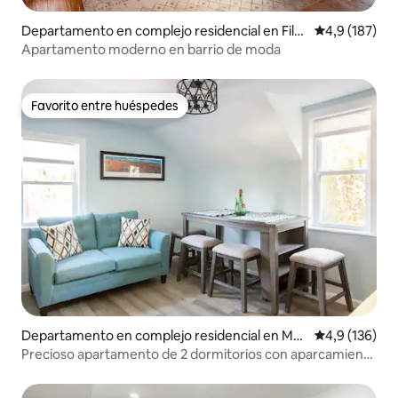
Departamento en complejo residencial en Fila
Calificación 
4,9 (187)
delfia
Apartamento moderno en barrio de moda
Favorito entre huéspedes
Favorito entre huéspedes
Departamento en complejo residencial en Me
Calificación 
4,9 (136)
dia
Precioso apartamento de 2 dormitorios con aparcamiento
gratuito