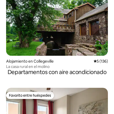
Alojamiento en Collegeville
Calificació
5 (136)
La casa rural en el molino
Departamentos con aire acondicionado
Favorito entre huéspedes
Favorito entre huéspedes