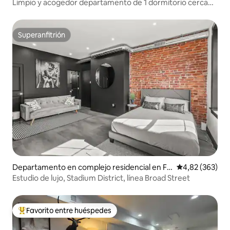
adelfia
Limpio y acogedor departamento de 1 dormitorio cerca
de la Campana de la Libertad y el paseo del río
Superanfitrión
Superanfitrión
Departamento en complejo residencial en Fil
Calificación pr
4,82 (363)
adelfia
Estudio de lujo, Stadium District, línea Broad Street
Favorito entre huéspedes
Favorito entre los huéspedes más destacados