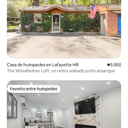
Casa de huéspedes en Lafayette Hill
Calificaci
5 (65)
The Wissahickon Loft: un retiro soleado junto al parque
Favorito entre huéspedes
Favorito entre huéspedes