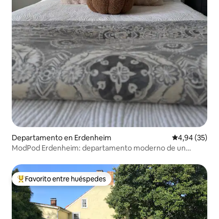
Departamento en Erdenheim
Calificación p
4,94 (35)
ModPod Erdenheim: departamento moderno de un
dormitorio
Favorito entre huéspedes
Favorito entre los huéspedes más destacados