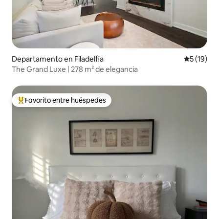
Departamento en Filadelfia
Calificaci
5 (19)
The Grand Luxe | 278 m² de elegancia
Favorito entre huéspedes
Favorito entre los huéspedes más destacados