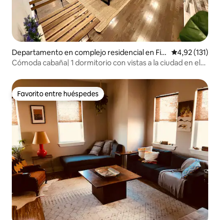
Departamento en complejo residencial en Fila
Calificación p
4,92 (131)
delfia
Cómoda cabaña| 1 dormitorio con vistas a la ciudad en el
centro de la ciudad
Favorito entre huéspedes
Favorito entre huéspedes