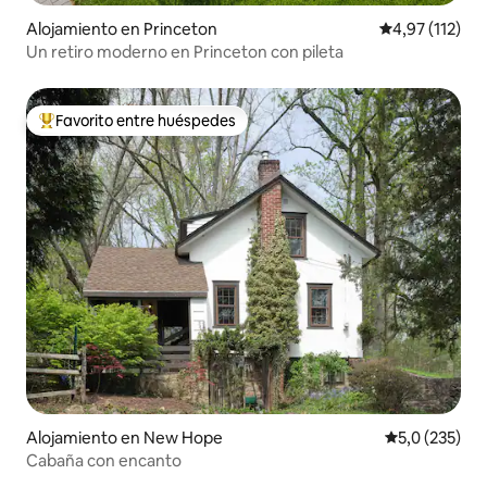
Alojamiento en Princeton
Calificación p
4,97 (112)
Un retiro moderno en Princeton con pileta
Favorito entre huéspedes
Favorito entre los huéspedes más destacados
Alojamiento en New Hope
Calificación 
5,0 (235)
Cabaña con encanto