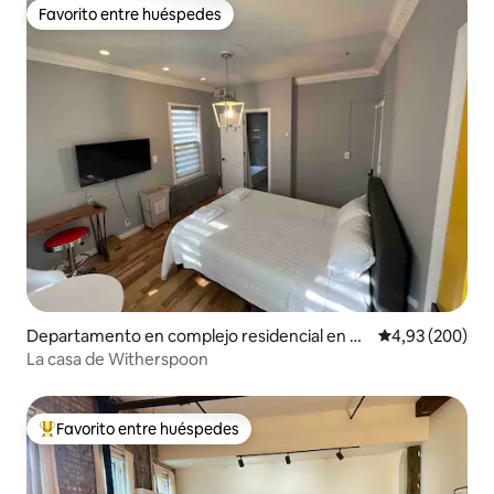
Favorito entre huéspedes
Favorito entre huéspedes
Departamento en complejo residencial en Pri
Calificación pr
4,93 (200)
nceton
La casa de Witherspoon
Favorito entre huéspedes
Favorito entre los huéspedes más destacados