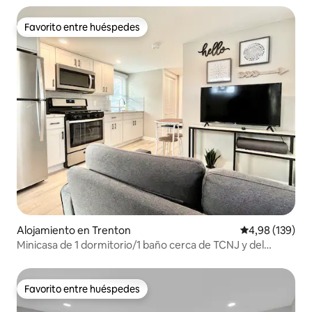
Favorito entre huéspedes
Favorito entre huéspedes
Alojamiento en Trenton
Calificación pr
4,98 (139)
Minicasa de 1 dormitorio/1 baño cerca de TCNJ y del
Capitolio
Favorito entre huéspedes
Favorito entre huéspedes