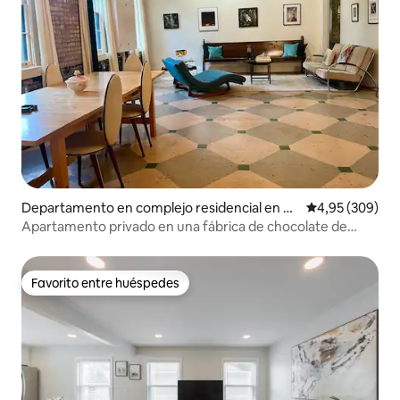
Departamento en complejo residencial en H
Calificación pr
4,95 (309)
opewell
Apartamento privado en una fábrica de chocolate de
1890.
Favorito entre huéspedes
Favorito entre huéspedes