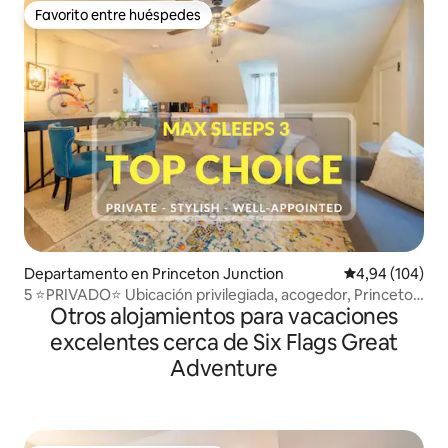
Favorito entre huéspedes
Favorito entre huéspedes
Departamento en Princeton Junction
Calificación pr
4,94 (104)
5 ⭐️PRIVADO⭐️ Ubicación privilegiada, acogedor, Princeton
Otros alojamientos para vacaciones
Loft Apt
excelentes cerca de Six Flags Great
Adventure