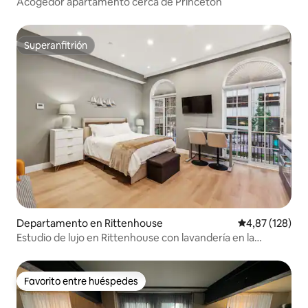
Acogedor apartamento cerca de Princeton
Superanfitrión
Superanfitrión
Departamento en Rittenhouse
Calificación p
4,87 (128)
Estudio de lujo en Rittenhouse con lavandería en la
vivienda 21
Favorito entre huéspedes
Favorito entre huéspedes