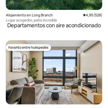
Alojamiento en Long Branch
Calificación pr
4,95 (528)
Lugar acogedor, patio increíble
Departamentos con aire acondicionado
Favorito entre huéspedes
Favorito entre huéspedes