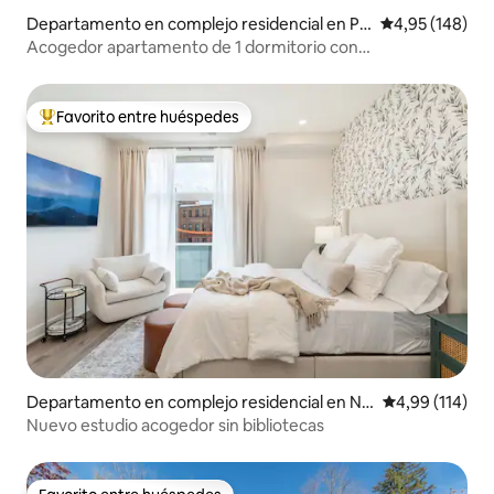
Departamento en complejo residencial en Pri
Calificación pr
4,95 (148)
nceton
Acogedor apartamento de 1 dormitorio con
estacionamiento en el centro
Favorito entre huéspedes
Favorito entre los huéspedes más destacados
Departamento en complejo residencial en No
Calificación p
4,99 (114)
rthern Liberties
Nuevo estudio acogedor sin bibliotecas