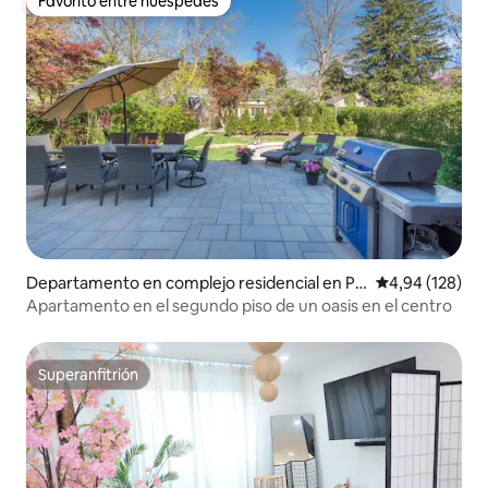
Favorito entre huéspedes
Favorito entre huéspedes
Departamento en complejo residencial en Pri
Calificación pr
4,94 (128)
nceton
Apartamento en el segundo piso de un oasis en el centro
Superanfitrión
Superanfitrión