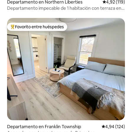
Departamento en Northern Liberties
Calificación p
4,92 (119)
Departamento impecable de 1 habitación con terraza en
la azotea|Centro histórico|Vista premium
Favorito entre huéspedes
Favorito entre los huéspedes más destacados
Departamento en Franklin Township
Calificación pr
4,94 (124)