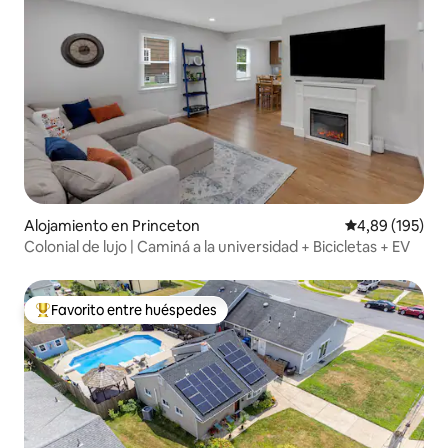
Alojamiento en Princeton
Calificación pr
4,89 (195)
Colonial de lujo | Caminá a la universidad + Bicicletas + EV
Favorito entre huéspedes
Favorito entre los huéspedes más destacados