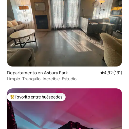
Departamento en Asbury Park
Calificación p
4,92 (131)
Limpio. Tranquilo. Increíble. Estudio.
Favorito entre huéspedes
Favorito entre los huéspedes más destacados