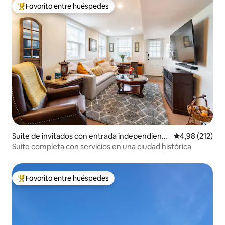
Favorito entre huéspedes
Favorito entre los huéspedes más destacados
Suite de invitados con entrada independiente
Calificación p
4,98 (212)
en Mount Holly
Suite completa con servicios en una ciudad histórica
Favorito entre huéspedes
Favorito entre los huéspedes más destacados