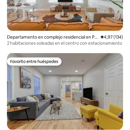
Departamento en complejo residencial en Pri
Calificación p
4,97 (134)
nceton
2 habitaciones soleadas en el centro con estacionamiento
Favorito entre huéspedes
Favorito entre huéspedes