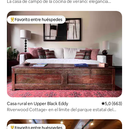
La casa de campo de la cocina de verano: elegancia
pastoral
Favorito entre huéspedes
Favorito entre los huéspedes más destacados
Casa rural en Upper Black Eddy
Calificación p
5,0 (663)
Riverwood Cottage• en el límite del parque estatal del
condado de Bucks
Favorito entre huéspedes