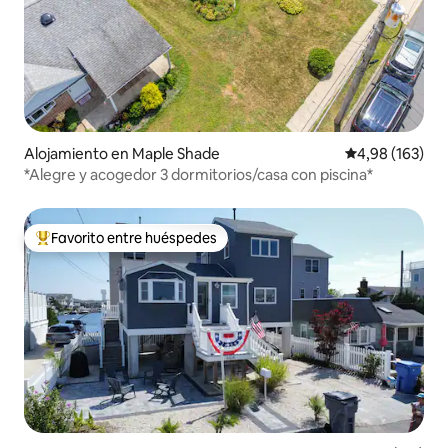
Alojamiento en Maple Shade
Calificación pr
4,98 (163)
*Alegre y acogedor 3 dormitorios/casa con piscina*
Favorito entre huéspedes
Favorito entre los huéspedes más destacados