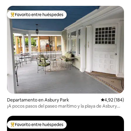
Favorito entre huéspedes
Favorito entre los huéspedes más destacados
Departamento en Asbury Park
Calificación pr
4,92 (184)
¡A pocos pasos del paseo marítimo y la playa de Asbury
Park!
Favorito entre huéspedes
Favorito entre los huéspedes más destacados