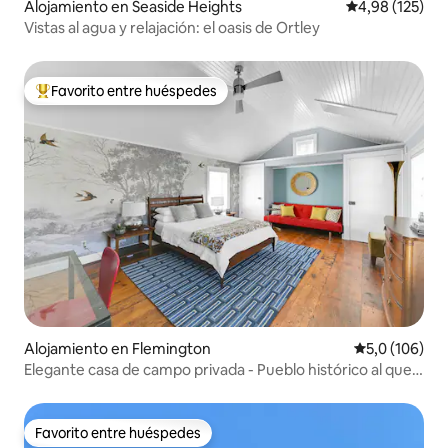
Alojamiento en Seaside Heights
Calificación p
4,98 (125)
Vistas al agua y relajación: el oasis de Ortley
Favorito entre huéspedes
Favorito entre los huéspedes más destacados
Alojamiento en Flemington
Calificación 
5,0 (106)
Elegante casa de campo privada - Pueblo histórico al que
se puede llegar caminando
Favorito entre huéspedes
Favorito entre huéspedes