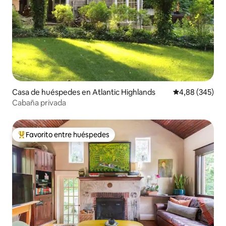
Casa de huéspedes en Atlantic Highlands
Calificación pr
4,88 (345)
Cabaña privada
Favorito entre huéspedes
Favorito entre los huéspedes más destacados