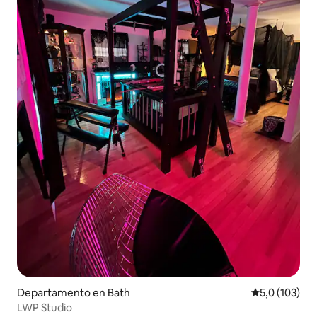
Departamento en Bath
Calificación 
5,0 (103)
LWP Studio