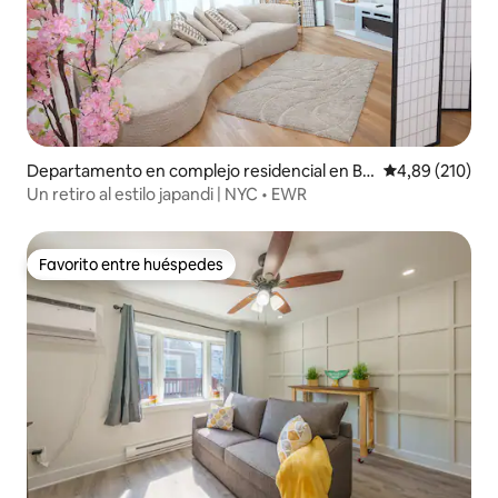
Departamento en complejo residencial en Ba
Calificación pr
4,89 (210)
yonne
Un retiro al estilo japandi | NYC • EWR
Favorito entre huéspedes
Favorito entre huéspedes