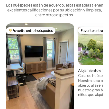
Los huéspedes están de acuerdo: estas estadías tienen
excelentes calificaciones por su ubicación y limpieza,
entre otros aspectos.
Favorito entre huéspedes
Favorito entre h
Favorito entre los huéspedes más destacados
Favorito entre h
Alojamiento en Ea
r
Casa de huéspede
viñedo
Nuestra casa ofre
abierto al aire lib
nuestro gran tobo
niños que alquila
¿Por qué no invitas
a pasar tiempo jun
campo de finales d