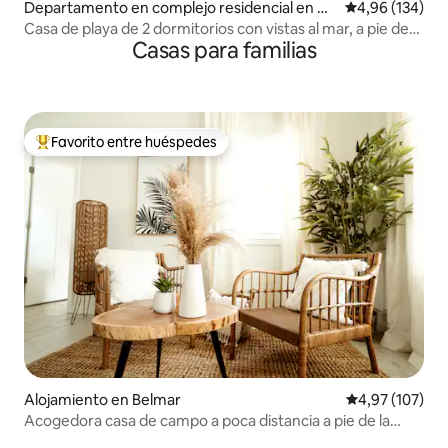
Departamento en complejo residencial en Hi
Calificación pr
4,96 (134)
ghlands
Casa de playa de 2 dormitorios con vistas al mar, a pie de
Casas para familias
playa y vida nocturna
Favorito entre huéspedes
Favorito entre los huéspedes más destacados
Alojamiento en Belmar
Calificación p
4,97 (107)
Acogedora casa de campo a poca distancia a pie de la
playa de Belmar.