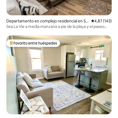
Departamento en complejo residencial en Se
Calificación p
4,87 (143)
aside Heights
Sea La Vie a media manzana a pie de la playa y el paseo
marítimo
Favorito entre huéspedes
Favorito entre los huéspedes más destacados