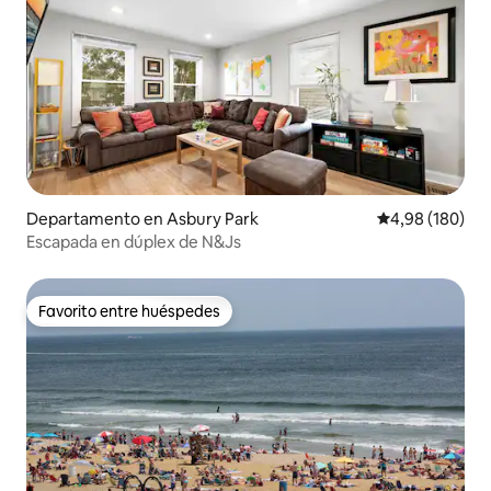
Departamento en Asbury Park
Calificación pr
4,98 (180)
Escapada en dúplex de N&Js
Favorito entre huéspedes
Favorito entre huéspedes