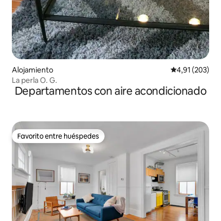
Alojamiento
Calificación p
4,91 (203)
La perla O. G.
Departamentos con aire acondicionado
Favorito entre huéspedes
Favorito entre huéspedes