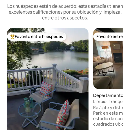
Los huéspedes están de acuerdo: estas estadías tienen
excelentes calificaciones por su ubicación y limpieza,
entre otros aspectos.
Favorito entre huéspedes
Favorito entre h
Favorito entre los huéspedes más destacados
Favorito entre h
Departamento en 
rk
Limpio. Tranquilo. 
Relájate y disfrut
Park en este mod
estudio de concep
cuadrados ubicado
millas de la playa. Disfruta de una cocina