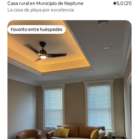
Casa rural en Municipio de Neptune
Calificación
5,0 (21)
La casa de playa por excelencia
Favorito entre huéspedes
Favorito entre huéspedes