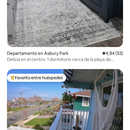
Departamento en Asbury Park
Calificación p
4,94 (53)
Delicia en el centro: 1 dormitorio cerca de la playa de
Asbury Park
Favorito entre huéspedes
Favorito entre los huéspedes más destacados