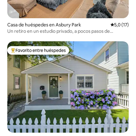
Casa de huéspedes en Asbury Park
Calificación
5,0 (17)
Un retiro en un estudio privado, a pocos pasos de
Surf & Sound
Favorito entre huéspedes
Favorito entre los huéspedes más destacados