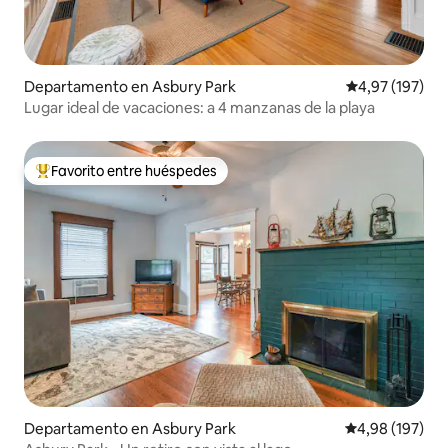
Departamento en Asbury Park
Calificación p
4,97 (197)
Lugar ideal de vacaciones: a 4 manzanas de la playa
Favorito entre huéspedes
Favorito entre los huéspedes más destacados
Departamento en Asbury Park
Calificación pr
4,98 (197)