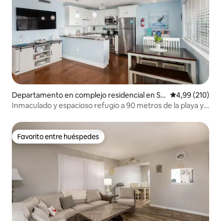
Departamento en complejo residencial en Se
Calificación pr
4,99 (210)
aside Heights
Inmaculado y espacioso refugio a 90 metros de la playa y
del paseo marítimo
Favorito entre huéspedes
Favorito entre huéspedes