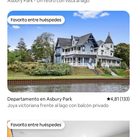
Asbury Park - Un retiro con vista al lago
Favorito entre huéspedes
Favorito entre huéspedes
Departamento en Asbury Park
Calificación p
4,81 (133)
Joya victoriana frente al lago con balcón privado
Favorito entre huéspedes
Favorito entre huéspedes