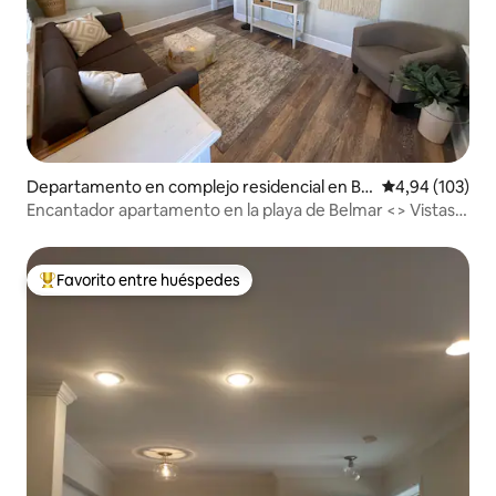
Departamento en complejo residencial en Be
Calificación pr
4,94 (103)
lmar
Encantador apartamento en la playa de Belmar <> Vistas
al mar
Favorito entre huéspedes
Favorito entre los huéspedes más destacados