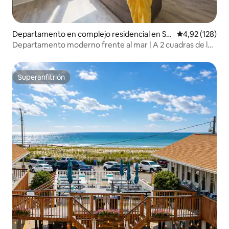
Departamento en complejo residencial en Se
Calificación p
4,92 (128)
aside Heights
Departamento moderno frente al mar | A 2 cuadras de la
playa + estacionamiento
Superanfitrión
Superanfitrión