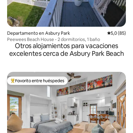
Departamento en Asbury Park
Calificación
5,0 (85)
Peewees Beach House - 2 dormitorios, 1 baño
Otros alojamientos para vacaciones
excelentes cerca de Asbury Park Beach
Favorito entre huéspedes
Favorito entre los huéspedes más destacados