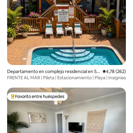
Departamento en complejo residencial en Se
Calificación pr
4,78 (262)
aside Park
FRENTE AL MAR | Pileta | Estacionamiento | Playa | Insignias
Favorito entre huéspedes
Favorito entre los huéspedes más destacados