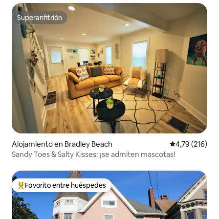
Superanfitrión
Superanfitrión
Alojamiento en Bradley Beach
Calificación p
4,79 (216)
Sandy Toes & Salty Kisses: ¡se admiten mascotas!
Favorito entre huéspedes
Favorito entre los huéspedes más destacados