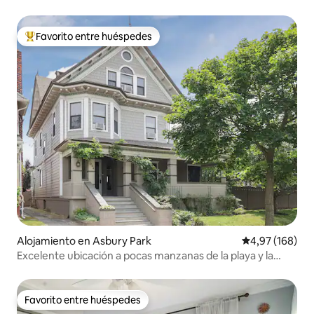
Favorito entre huéspedes
Favorito entre los huéspedes más destacados
Alojamiento en Asbury Park
Calificación pr
4,97 (168)
Excelente ubicación a pocas manzanas de la playa y la
ciudad.
Favorito entre huéspedes
Favorito entre huéspedes