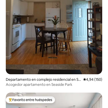
Departamento en complejo residencial en Se
Calificación pr
4,94 (150)
aside Park
Acogedor apartamento en Seaside Park
Favorito entre huéspedes
Favorito entre los huéspedes más destacados