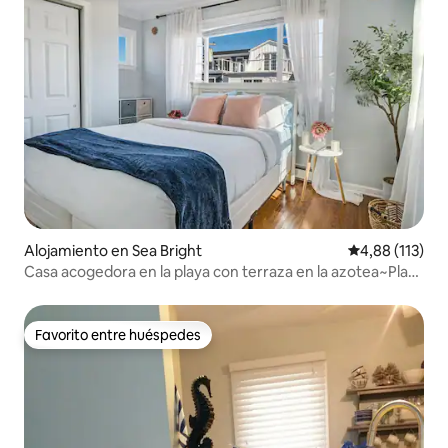
Alojamiento en Sea Bright
Calificación p
4,88 (113)
Casa acogedora en la playa con terraza en la azotea~Playa
y bar
Favorito entre huéspedes
Favorito entre huéspedes