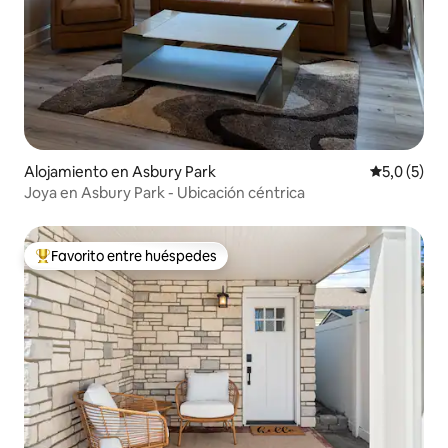
Alojamiento en Asbury Park
Calificació
5,0 (5)
Joya en Asbury Park - Ubicación céntrica
Favorito entre huéspedes
Favorito entre los huéspedes más destacados