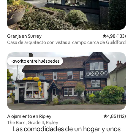
Granja en Surrey
Calificación p
4,98 (133)
Casa de arquitecto con vistas al campo cerca de Guildford
Favorito entre huéspedes
Favorito entre huéspedes
Alojamiento en Ripley
Calificación p
4,85 (112)
The Barn, Grade II, Ripley
Las comodidades de un hogar y unos