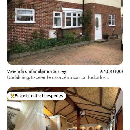
Vivienda unifamiliar en Surrey
Calificación pr
4,89 (100)
Godalming. Excelente casa céntrica con todos los
servicios
Favorito entre huéspedes
Favorito entre los huéspedes más destacados