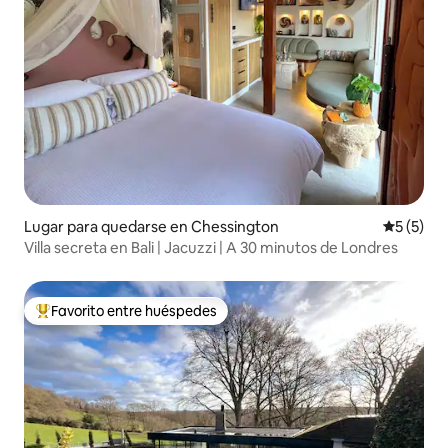
Lugar para quedarse en Chessington
Calificac
5 (5)
Villa secreta en Bali | Jacuzzi | A 30 minutos de Londres
Favorito entre huéspedes
Favorito entre los huéspedes más destacados