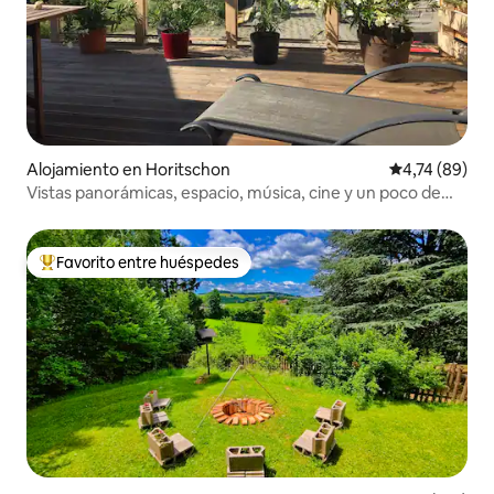
Alojamiento en Horitschon
Calificación 
4,74 (89)
Vistas panorámicas, espacio, música, cine y un poco de
lujo
Favorito entre huéspedes
Favorito entre los huéspedes más destacados