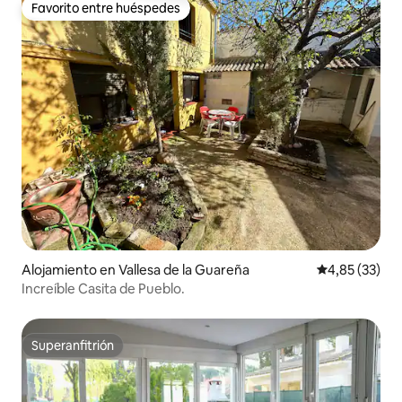
Favorito entre huéspedes
Favorito entre huéspedes
Alojamiento en Vallesa de la Guareña
Calificación 
4,85 (33)
Increíble Casita de Pueblo.
Superanfitrión
Superanfitrión