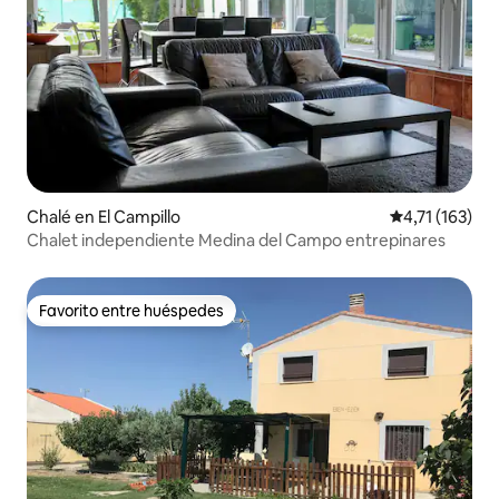
Chalé en El Campillo
Calificación p
4,71 (163)
Chalet independiente Medina del Campo entrepinares
Favorito entre huéspedes
Favorito entre huéspedes