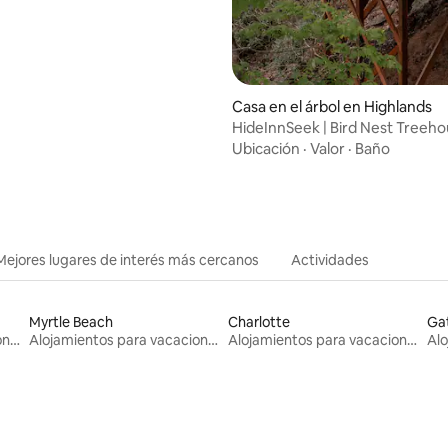
Casa en el árbol en Highlands
HideInnSeek | Bird Nest Treeho
millas de Main St.
Ubicación
·
Valor
·
Baño
Mejores lugares de interés más cercanos
Actividades
Myrtle Beach
Charlotte
Gat
Alojamientos para vacaciones
Alojamientos para vacaciones
Alojamientos para vacaciones