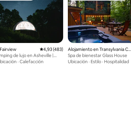
Fairview
Calificación promedio: 4,93 de 5. 483 evaluac
4,93 (483)
Alojamiento en Transylvania Co
unty
ping de lujo en Asheville |
Spa de bienestar Glass House
4,98 de 5. 288 evaluaciones
a montaña, jacuzzi
bicación
·
Calefacción
Ubicación
·
Estilo
·
Hospitalidad