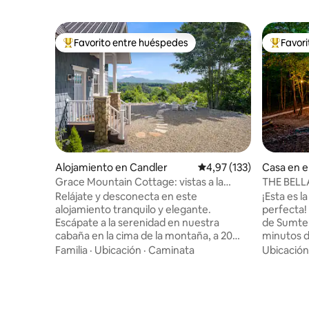
Favorito entre huéspedes
Favor
Favorito entre los huéspedes más destacados
Favorito
Alojamiento en Candler
Calificación promedio: 
4,97 (133)
Casa en e
Rest
Grace Mountain Cottage: vistas a la
THE BELL
montaña/tranquila y privada
Ducha ext
Relájate y desconecta en este
¡Esta es
alojamiento tranquilo y elegante.
perfecta! Ubicado en el Bosque Nacional
Escápate a la serenidad en nuestra
de Sumter,
cabaña en la cima de la montaña, a 20
minutos d
minutos de Asheville. Disfruta de las
cascadas 
Familia
·
Ubicación
·
Caminata
Ubicación
vistas panorámicas a la montaña desde
Branch Fa
cada rincón de este encantador refugio.
Mountain 
Relájate junto al fuego al aire libre,
hora de C
asando s'mores bajo el cielo estrellado.
Clayton, 