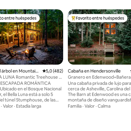
ito entre huéspedes
Favorito entre huéspedes
 entre los huéspedes más destacados
Favorito entre los huéspedes 
4,97 de 5. 133 evaluaciones
l árbol en Mountain
Calificación promedio: 5,0 de 5. 482 evaluac
5,0 (482)
Cabaña en Hendersonville
A LUNA Romantic Treehouse -
Granero en Edenwood+Bañera
erior
hidromasaje+Escapada de lujo 
 la ESCAPADA ROMÁNTICA
Una cabaña privada de lujo para
parejas
cerca de Asheville, Carolina del
 el Bella Luna está a solo 5
The Barn at Edenwood es una 
el túnel Stumphouse, de las
montaña de diseño vanguardist
Issaqueena, del sendero Yellow
escapadas románticas y retiros
·
Valor
·
Estadía larga
Familia
·
Valor
·
Calma
lls y del parque Stumphouse
tranquilos en solitario en las m
Bike Park, y a menos de una
Blue Ridge. Loft privado con sp
lemson, del lago Jocassee y de
profunda, cama king y ventanal
GA. Nuestro romántico refugio
piso al techo con vista al bosqu