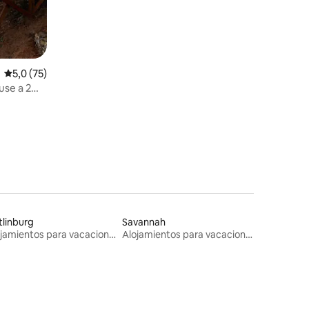
Calificación promedio: 5,0 de 5. 75 evaluaciones
5,0 (75)
use a 2
linburg
Savannah
Alojamientos para vacaciones
Alojamientos para vacaciones