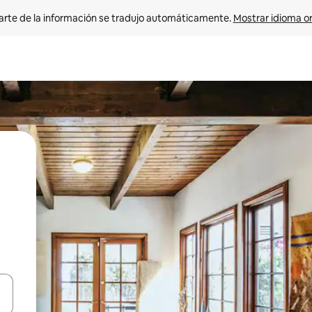
arte de la información se tradujo automáticamente. 
Mostrar idioma or
on las teclas de flecha hacia arriba y hacia abajo o explorá deslizando