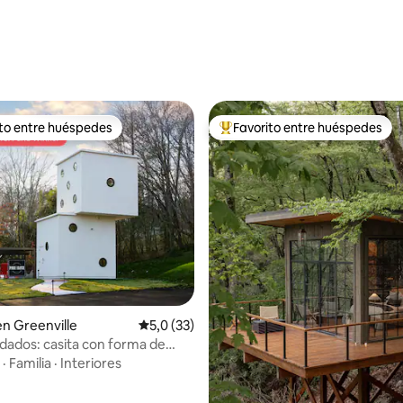
ito entre huéspedes
Favorito entre huéspedes
 entre los huéspedes más destacados
Favorito entre los huéspedes 
 4,97 de 5. 86 evaluaciones
en Greenville
Calificación promedio: 5,0 de 5. 33 evaluac
5,0 (33)
 dados: casita con forma de
ante
·
Familia
·
Interiores