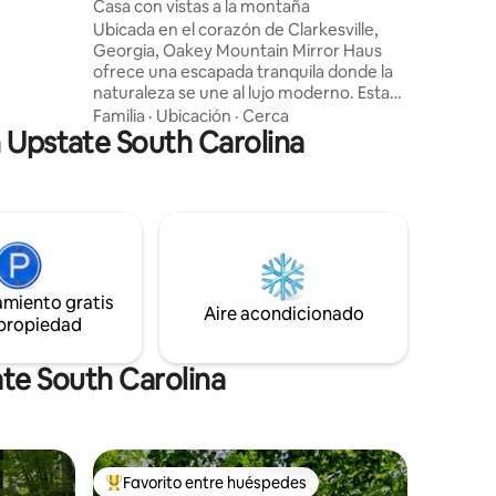
n Clarkesville
Casa con vistas a la montaña
 parejas
Ubicada en el corazón de Clarkesville,
aturaleza.
Georgia, Oakey Mountain Mirror Haus
ofrece una escapada tranquila donde la
de
naturaleza se une al lujo moderno. Esta
l, DuPont
acogedora minicasa, cuidadosamente
 Biltmore
Familia
·
Ubicación
·
Cerca
n Upstate South Carolina
diseñada, es un paraíso para aquellos que
buscan serenidad. Con paredes
exteriores reflectantes que se mezclan a
la perfección con el exuberante entorno
forestal, te sentirás en armonía con la
naturaleza mientras disfrutas de
servicios de lujo. Perfecto para parejas o
personas que viajan solas, este refugio
amiento gratis
único te invita a relajarte, recargar
Aire acondicionado
 propiedad
energías y conectar con la belleza de las
montañas.
te South Carolina
Favorito entre huéspedes
más destacados
Favorito entre los huéspedes más destacados