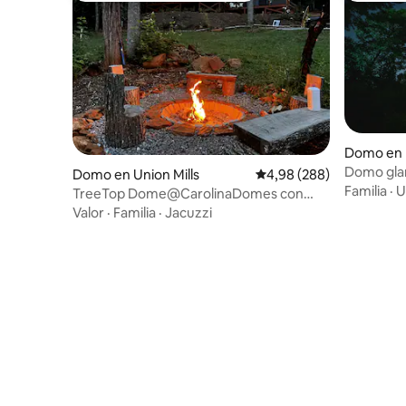
Domo en 
Domo glam
Domo en Union Mills
Calificación promedio: 
4,98 (288)
Vistas a l
Familia
·
U
TreeTop Dome@CarolinaDomes con
jacuzzi cerca de Lake Lure
Valor
·
Familia
·
Jacuzzi