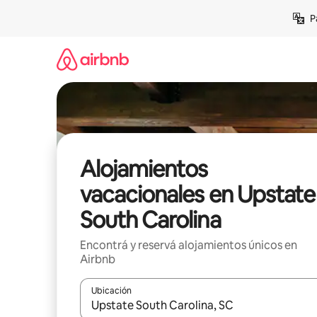
Ir
P
al
contenido
Alojamientos
vacacionales en Upstate
South Carolina
Encontrá y reservá alojamientos únicos en
Airbnb
Ubicación
Cuando los resultados estén disponibles, navegá c