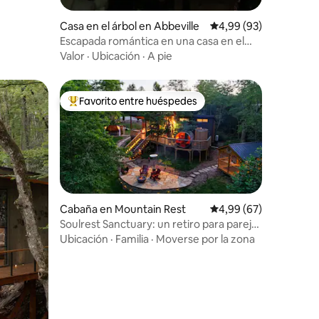
Casa en el árbol en Abbeville
Calificación promedio:
4,99 (93)
Escapada romántica en una casa en el
árbol con jacuzzi privado
Valor
·
Ubicación
·
A pie
Favorito entre huéspedes
más destacados
Favorito entre los huéspedes más destacados
Cabaña en Mountain Rest
Calificación promedio:
4,99 (67)
Soulrest Sanctuary: un retiro para parejas
con sauna y jacuzzi
Ubicación
·
Familia
·
Moverse por la zona
iones