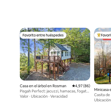
Favorito entre huéspedes
Favor
Favorito entre huéspedes
Favorito
Casa en el árbol en Rosman
Calificación promedio:
4,97 (86)
Minicasa 
Pisgah Perfect: jacuzzi, hamacas, fogata
Casita de
y vista
Valor
·
Ubicación
·
Veracidad
dado gig
Ubicación