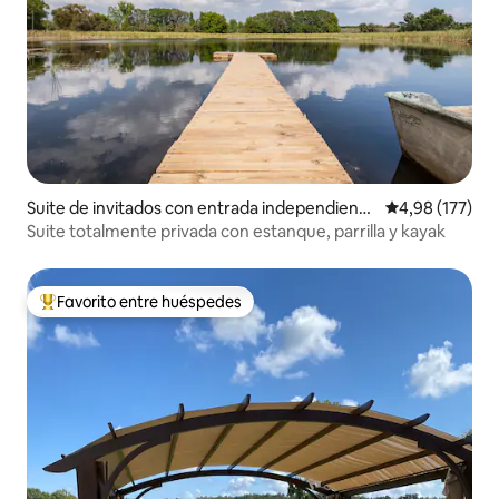
Suite de invitados con entrada independiente
Calificación p
4,98 (177)
en Umatilla
Suite totalmente privada con estanque, parrilla y kayak
Favorito entre huéspedes
Favorito entre los huéspedes más destacados