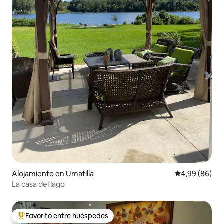
Alojamiento en Umatilla
Calificación p
4,99 (86)
La casa del lago
Favorito entre huéspedes
Favorito entre los huéspedes más destacados