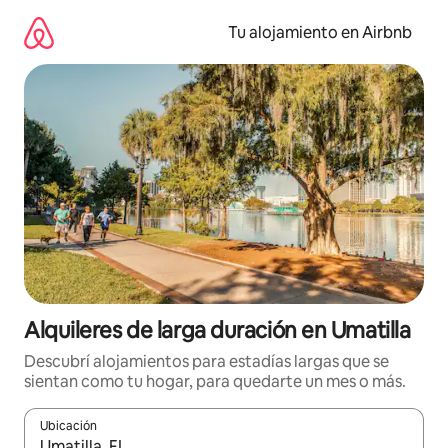
Ir
al
Tu alojamiento en Airbnb
contenido
Alquileres de larga duración en Umatilla
Descubrí alojamientos para estadías largas que se
sientan como tu hogar, para quedarte un mes o más.
Ubicación
Cuando los resultados estén disponibles, navegá con las teclas 