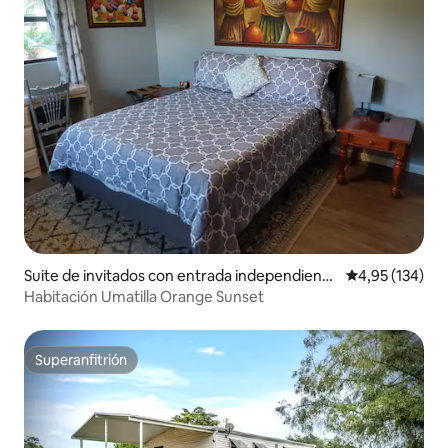
Suite de invitados con entrada independiente
Calificación p
4,95 (134)
en Umatilla
Habitación Umatilla Orange Sunset
Superanfitrión
Superanfitrión