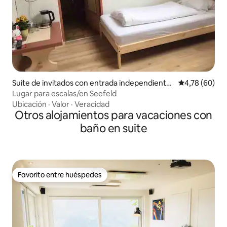
Suite de invitados con entrada independiente
Calificación p
4,78 (60)
en Scharnitz
Lugar para escalas/en Seefeld
Ubicación
·
Valor
·
Veracidad
Otros alojamientos para vacaciones con
baño en suite
Favorito entre huéspedes
Favorito entre huéspedes