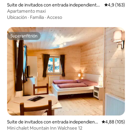
Suite de invitados con entrada independiente
Calificación 
4,9 (163)
en Bruck an der Glocknerstrasse
Apartamento maxi
Ubicación
·
Familia
·
Acceso
Superanfitrión
Superanfitrión
Suite de invitados con entrada independiente
Calificación pr
4,88 (105)
en Walchsee
Mini chalet Mountain Inn Walchsee 12