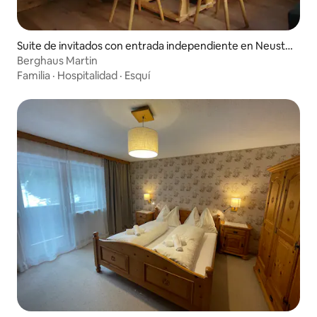
Suite de invitados con entrada independiente en Neustif
t im Stubaital
Berghaus Martin
Familia
·
Hospitalidad
·
Esquí