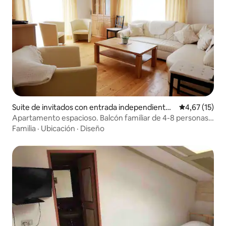
Suite de invitados con entrada independiente
Calificación 
4,67 (15)
en Umhausen
Apartamento espacioso. Balcón familiar de 4-8 personas,
jardín.
Familia
·
Ubicación
·
Diseño