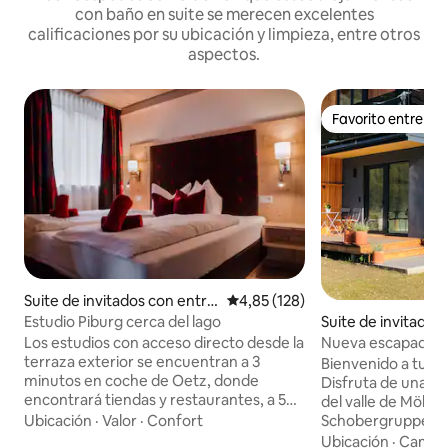
con baño en suite se merecen excelentes
calificaciones por su ubicación y limpieza, entre otros
aspectos.
Favorito entre h
Favorito entre h
Suite de invitados con entra
Calificación promedio: 4,85 de 5
4,85 (128)
da independiente en Oetz
Estudio Piburg cerca del lago
Suite de invitados
a independiente e
Los estudios con acceso directo desde la
Nueva escapada re
ittal an der Drau
terraza exterior se encuentran a 3
Bienvenido a tu e
minutos en coche de Oetz, donde
Disfruta de unas v
encontrará tiendas y restaurantes, a 5
del valle de Mölltal
minutos a pie del lago Piburger See, que
Ubicación
·
Valor
·
Confort
Schobergruppe de
es adecuado para nadar (24 grados) y
apartamento nuevo
Ubicación
·
Camin