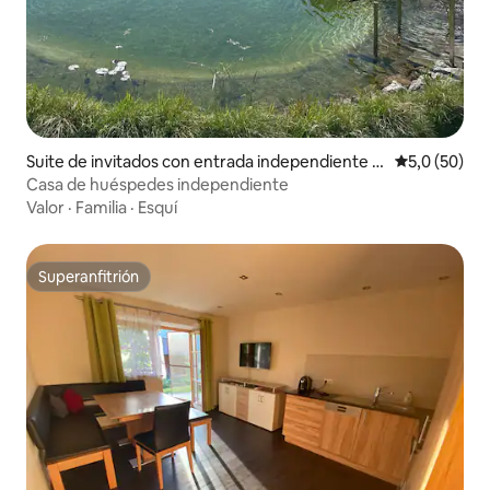
Suite de invitados con entrada independiente e
Calificación
5,0 (50)
n Buch
Casa de huéspedes independiente
Valor
·
Familia
·
Esquí
Superanfitrión
Superanfitrión