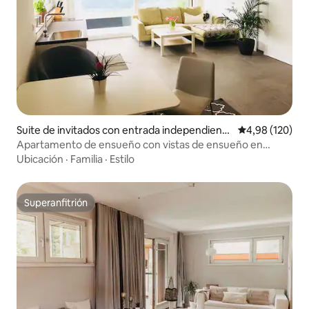
Suite de invitados con entrada independiente
Calificación pr
4,98 (120)
en Schwaz
Apartamento de ensueño con vistas de ensueño en
Schwaz
Ubicación
·
Familia
·
Estilo
Superanfitrión
Superanfitrión