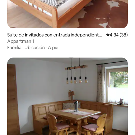
Suite de invitados con entrada independiente
Calificación p
4,34 (38)
en Bruck an der Großglocknerstraße
Appartman 1
Familia
·
Ubicación
·
A pie