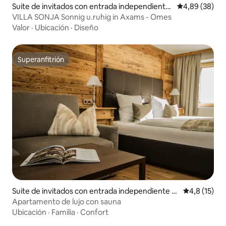
Suite de invitados con entrada independiente
Calificación p
4,89 (38)
en Axams
VILLA SONJA Sonnig u.ruhig in Axams - Omes
Valor
·
Ubicación
·
Diseño
Superanfitrión
Superanfitrión
Suite de invitados con entrada independiente e
Calificación
4,8 (15)
n Neßlegg
Apartamento de lujo con sauna
Ubicación
·
Familia
·
Confort