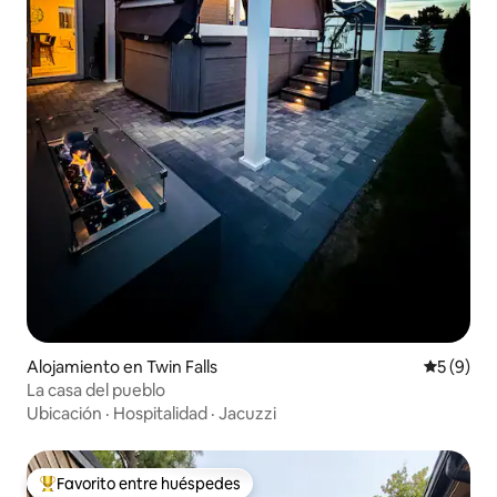
Alojamiento en Twin Falls
Calificac
5 (9)
La casa del pueblo
Ubicación
·
Hospitalidad
·
Jacuzzi
Favorito entre huéspedes
Favorito entre los huéspedes más destacados