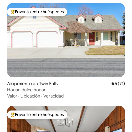
Favorito entre huéspedes
Favorito entre los huéspedes más destacados
Alojamiento en Twin Falls
Calificaci
5 (71)
Hogar, dulce hogar
Valor
·
Ubicación
·
Veracidad
Favorito entre huéspedes
Favorito entre los huéspedes más destacados