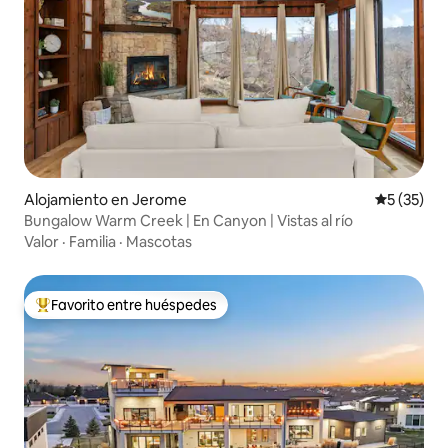
Alojamiento en Jerome
Calificaci
5 (35)
Bungalow Warm Creek | En Canyon | Vistas al río
Valor
·
Familia
·
Mascotas
Favorito entre huéspedes
Favorito entre los huéspedes más destacados