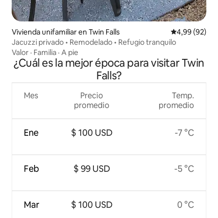
Vivienda unifamiliar en Twin Falls
Calificación p
4,99 (92)
Jacuzzi privado • Remodelado • Refugio tranquilo
Valor
·
Familia
·
A pie
¿Cuál es la mejor época para visitar Twin
Falls?
Mes
Precio
Temp.
promedio
promedio
Ene
$ 100 USD
-7 °C
Feb
$ 99 USD
-5 °C
Mar
$ 100 USD
0 °C