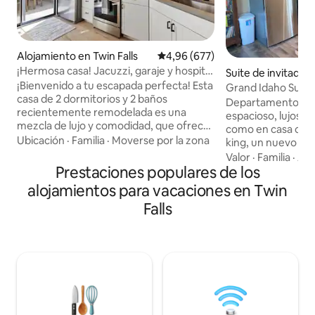
Alojamiento en Twin Falls
Calificación promedio: 4,96 de 5
4,96 (677)
¡Hermosa casa! Jacuzzi, garaje y hospital
Suite de invitados
cerca
¡Bienvenido a tu escapada perfecta! Esta
da independiente 
Grand Idaho Suite
casa de 2 dormitorios y 2 baños
alls
Departamento nuev
recientemente remodelada es una
espacioso, lujoso 
mezcla de lujo y comodidad, que ofrece
como en casa con
todo lo necesario para una estancia
Ubicación
·
Familia
·
Moverse por la zona
king, un nuevo so
relajante. Cuenta con jacuzzi privado,
espuma viscoelást
Valor
·
Familia
·
Ac
cocina totalmente equipada, garaje para
Prestaciones populares de los
extraíble de tama
2 coches, barbacoa y patio privado y
con una cocina c
alojamientos para vacaciones en Twin
lavandería. Wifi superrápido en todas
platos, pequeños 
Falls
partes. La sala de estar cuenta con un
utensilios básicos 
televisor de alta definición de 86
condimentos y barr
pulgadas con Amazon Prime, Netlfix y
vista es increíble.
Hulu listos para usar. Tanto si estás aquí
campos de Idaho, e
para una escapada de fin de semana
ganado, los amanec
como para una estancia prolongada,
incluso unas vista
este alojamiento tiene todo lo necesario
templo. Ducha en 
para una experiencia inolvidable.
para incluir lavado