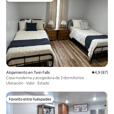
Favorito entre huéspedes
Alojamiento en Twin Falls
Calificación
4,9 (87)
Casa moderna y acogedora de 2 dormitorios
Ubicación
·
Valor
·
Estado
Favorito entre huéspedes
Favorito entre huéspedes