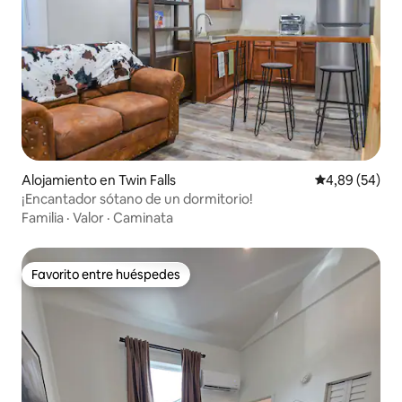
Alojamiento en Twin Falls
Calificación p
4,89 (54)
¡Encantador sótano de un dormitorio!
Familia
·
Valor
·
Caminata
Favorito entre huéspedes
Favorito entre huéspedes