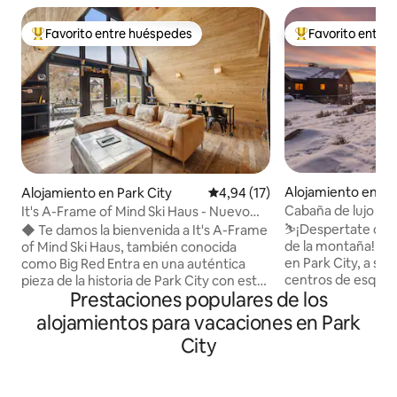
Favorito entre huéspedes
Favorito entre
Favorito entre los huéspedes más destacados
Favorito entre l
Alojamiento en Pa
Alojamiento en Park City
Calificación promedio: 4,94 de 
4,94 (17)
Cabaña de lujo en 
It's A-Frame of Mind Ski Haus - Nuevo
vistas a la montañ
jacuzzi y jardín
⛷️¡Despertate con
◆ Te damos la bienvenida a It's A-Frame
de la montaña! 🏔️
of Mind Ski Haus, también conocida
en Park City, a sol
como Big Red Entra en una auténtica
centros de esquí P
pieza de la historia de Park City con esta
Prestaciones populares de los
Deer Valley y Cany
única cabaña alpina de esquí de 1963,
refugio de invier
enclavada en el corazón del fabuloso
alojamientos para vacaciones en Park
privado, una acog
casco antiguo. La última verdadera
City
interior moderno 
estructura alpina que queda en Park
siempre elogian. 
City, ¡es realmente algo especial! Tiene
esquiar en la sauna
capacidad para 6 personas, todo a pocos