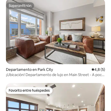
Superanfitrión
Superanfitrión
Departamento en Park City
Calificació
4,8 (5)
¡Ubicación! Departamento de lujo en Main Street - A poca
distancia a pie de Town Lift
Favorito entre huéspedes
Favorito entre huéspedes