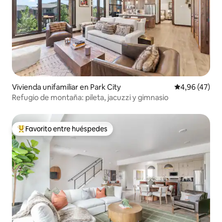
Vivienda unifamiliar en Park City
Calificación 
4,96 (47)
Refugio de montaña: pileta, jacuzzi y gimnasio
Favorito entre huéspedes
Favorito entre los huéspedes más destacados