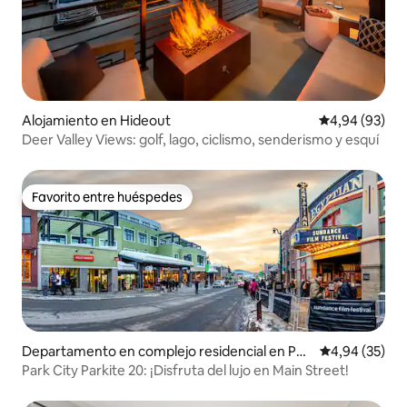
Alojamiento en Hideout
Calificación p
4,94 (93)
Deer Valley Views: golf, lago, ciclismo, senderismo y esquí
Favorito entre huéspedes
Favorito entre huéspedes
Departamento en complejo residencial en Par
Calificación p
4,94 (35)
k City
Park City Parkite 20: ¡Disfruta del lujo en Main Street!