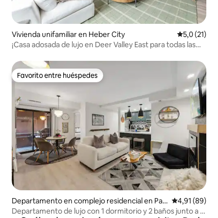
Vivienda unifamiliar en Heber City
Calificación
5,0 (21)
¡Casa adosada de lujo en Deer Valley East para todas las
estaciones!
Favorito entre huéspedes
Favorito entre huéspedes
Departamento en complejo residencial en Par
Calificación 
4,91 (89)
k City
Departamento de lujo con 1 dormitorio y 2 baños junto a la