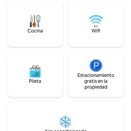
puestas de sol de
pasos de la maravilla de Main Street y
dormí cómodamen
acceso a las estaciones de esquí de clase
prémium, todo mi
mundial. Casa de lujo con un gran jardín y
cerca de lugares p
un jacuzzi nuevo para 7 personas. ¡Estilo
restaurantes de pr
grande, gran aventura, rojo grande!
montañas de Park C
Licencia de alquiler B-019554
Cocina
Wifi
avistar vida silves
Estacionamiento
Pileta
gratis en la
propiedad