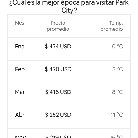
¿Cuál es la mejor época para visitar Park
pista de esquí - Capacidad para 4 personas
City?
Mes
Precio
Temp.
promedio
promedio
Ene
$ 474 USD
0 °C
Feb
$ 470 USD
3 °C
Mar
$ 416 USD
8 °C
Abr
$ 252 USD
11 °C
May
$ 219 USD
16 °C