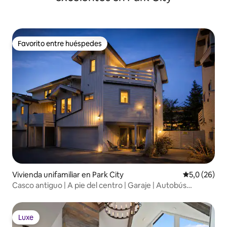
Favorito entre huéspedes
Favorito entre huéspedes
Vivienda unifamiliar en Park City
Calificación
5,0 (26)
Casco antiguo | A pie del centro | Garaje | Autobús
gratuito
Luxe
Luxe