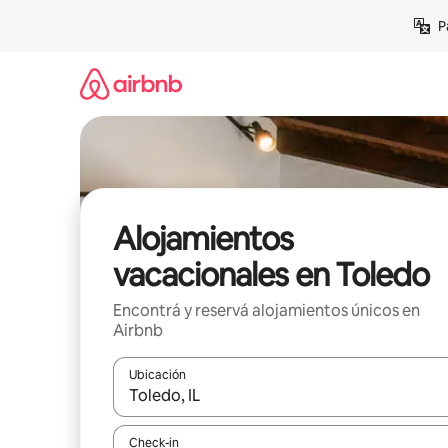
Ir
P
al
contenido
Alojamientos
vacacionales en Toledo
Encontrá y reservá alojamientos únicos en
Airbnb
Ubicación
Cuando los resultados estén disponibles, navegá c
Check-in