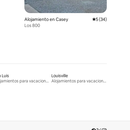
Alojamiento en Casey
Calificación promed
5 (34)
Los 800
 Luis
Louisville
Alojamientos para vacaciones
Alojamientos para vacaciones