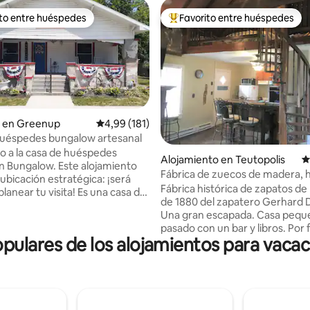
ito entre huéspedes
Favorito entre huéspedes
 entre los huéspedes más destacados
Favorito entre los huéspedes 
 en Greenup
Calificación promedio: 4,99 de 5. 181 evaluac
4,99 (181)
huéspedes bungalow artesanal
o a la casa de huéspedes
4,95 de 5. 667 evaluaciones
Alojamiento en Teutopolis
C
 Bungalow. Este alojamiento
Fábrica de zuecos de madera, h
ubicación estratégica: ¡será
con bar y desayuno
Fábrica histórica de zapatos d
planear tu visita! Es una casa de
de 1880 del zapatero Gerhard
ftsman de 1930 ubicada cerca
Una gran escapada. Casa pequ
o de Greenup, a
pasado con un bar y libros. Por favor,
amente 1 milla de la Rt 70.
pulares de los alojamientos para vaca
coge algunos y deja algunos :-)
conocido como el Pueblo de
Totalmente amueblado. Mucho
s entre la Interestatal 70, IL RT
Tiene un loft, ascensor de equi
T 130, con más de 1500
ladrillo/vigas a la vista, chimene
. Nuestra calle principal
bicicletas, antigüedades, sala d
nd St/Il Rt 121) también forma
delantera, columpio, parrilla, pa