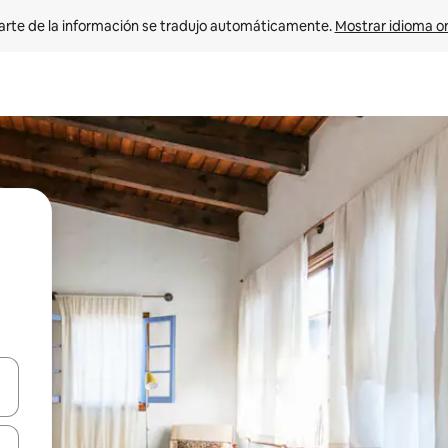
arte de la información se tradujo automáticamente. 
Mostrar idioma or
on las teclas de flecha hacia arriba y hacia abajo o explorá deslizando