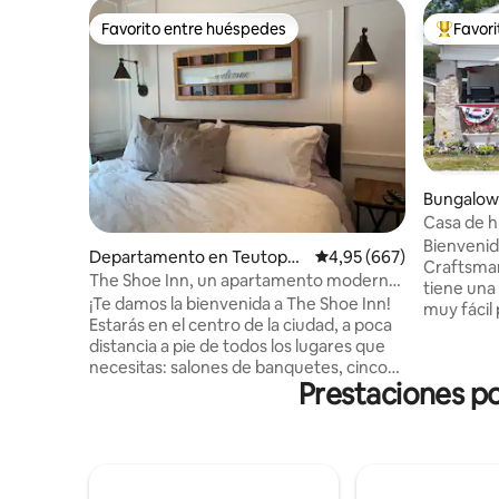
Favorito entre huéspedes
Favor
Favorito entre huéspedes
Favorito
Bungalow
Casa de 
Bienvenid
Departamento en Teutopoli
Calificación promedio: 
4,95 (667)
Craftsman
s
The Shoe Inn, un apartamento moderno
tiene una 
en el centro de Teutopolis
¡Te damos la bienvenida a The Shoe Inn!
muy fácil 
Estarás en el centro de la ciudad, a poca
Sears Cra
distancia a pie de todos los lugares que
del centr
necesitas: salones de banquetes, cinco
aproximad
Prestaciones po
bares, restaurantes, tienda de
Greenup, 
comestibles Wessel's, heladería, iglesia,
los Porche
ferretería y parques comunitarios.
40 e IL R
Cerradura inteligente, la entrada sin
residentes
contacto está disponible para una
(Cumberla
estancia cómoda y segura. Disfruta de la