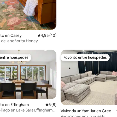
to en Casey
Calificación promedio: 4,95 de 5. 40 evaluac
4,95 (40)
 de la señorita Honey
 entre huéspedes
Favorito entre huéspedes
 entre huéspedes
Favorito entre huéspedes
to en Effingham
Calificación promedio: 5 de 5. 8 evaluac
5 (8)
el lago en Lake Sara Effingham
 4,96 de 5. 24 evaluaciones
Vivienda unifamiliar en Green
up
Vacaciones en un pueblo