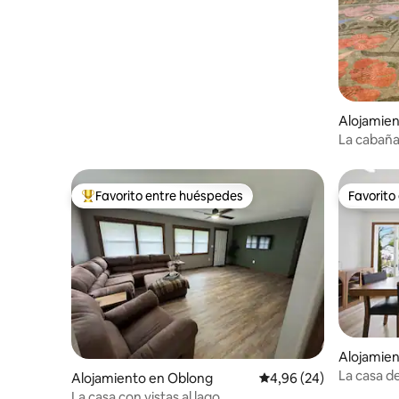
Alojamien
La cabaña
Favorito entre huéspedes
Favorito
Favorito entre los huéspedes más destacados
Favorito
Alojamien
La casa d
Alojamiento en Oblong
Calificación promedio:
4,96 (24)
IL
La casa con vistas al lago