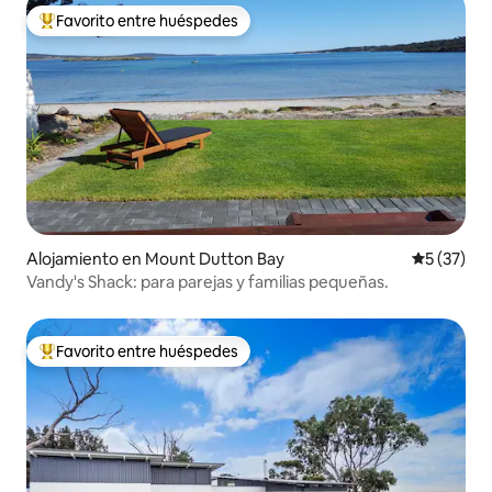
Favorito entre huéspedes
Favorito entre los huéspedes más destacados
Alojamiento en Mount Dutton Bay
Calificaci
5 (37)
Vandy's Shack: para parejas y familias pequeñas.
Favorito entre huéspedes
Favorito entre los huéspedes más destacados