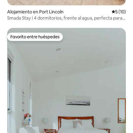
Alojamiento en Port Lincoln
Calificaci
5 (10)
Smada Stay | 4 dormitorios, frente al agua, perfecta para
el entretenimiento
Favorito entre huéspedes
Favorito entre huéspedes