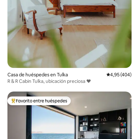
Casa de huéspedes en Tulka
Calificación pr
4,95 (404)
R & R Cabin Tulka, ubicación preciosa ❤️
Favorito entre huéspedes
Favorito entre los huéspedes más destacados