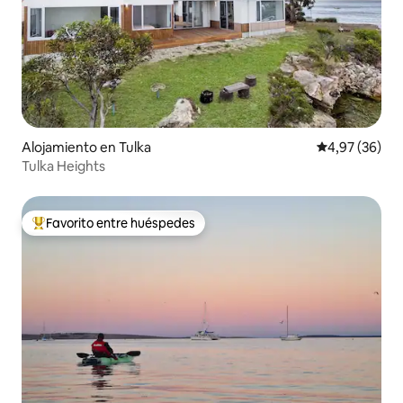
Alojamiento en Tulka
Calificación p
4,97 (36)
Tulka Heights
Favorito entre huéspedes
Favorito entre los huéspedes más destacados