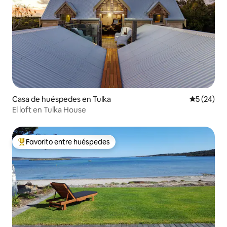
Casa de huéspedes en Tulka
Calificaci
5 (24)
El loft en Tulka House
Favorito entre huéspedes
Favorito entre los huéspedes más destacados