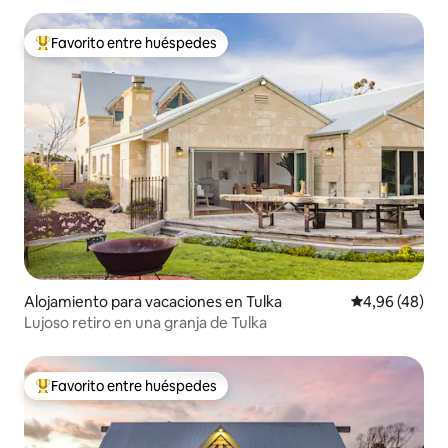
Favorito entre huéspedes
Favorito entre los huéspedes más destacados
Alojamiento para vacaciones en Tulka
Calificación p
4,96 (48)
Lujoso retiro en una granja de Tulka
Favorito entre huéspedes
Favorito entre los huéspedes más destacados