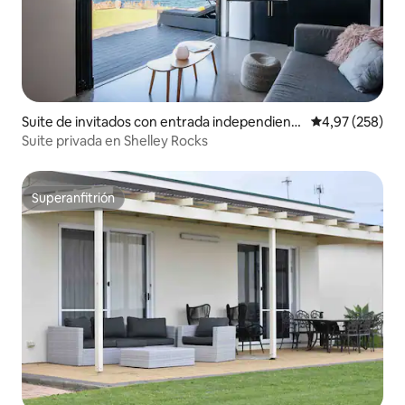
Suite de invitados con entrada independient
Calificación pr
4,97 (258)
e en Port Lincoln
Suite privada en Shelley Rocks
Superanfitrión
Superanfitrión