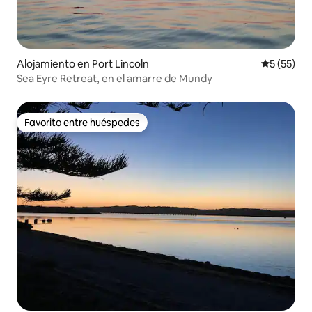
Alojamiento en Port Lincoln
Calificaci
5 (55)
Sea Eyre Retreat, en el amarre de Mundy
Favorito entre huéspedes
Favorito entre huéspedes