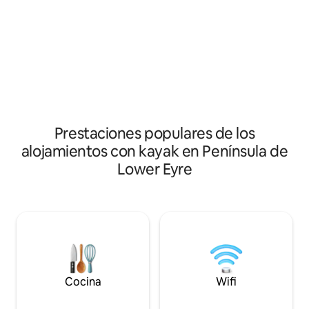
crecido y pasado las vacaciones en esta
abierta con una c
zona y tenemos muchos recuerdos
gran cocina y un 
especiales. Realmente es el destino de
todo con vistas espec
vacaciones perfecto para parejas y
House está diseña
familias pequeñas con todo lo necesario
sumerjas en la natu
para un ambiente de vacaciones en una
arena, la serenida
cabaña con todas las comodidades
caminar, pistas pa
modernas. Los huéspedes se refieren a
explorar, playas p
la cabaña de Vandy como una joya
relajarse con lo m
oculta.
tiene para ofrecer
Prestaciones populares de los
alojamientos con kayak en Península de
Lower Eyre
Cocina
Wifi