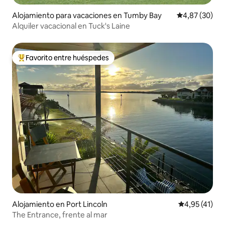
Alojamiento para vacaciones en Tumby Bay
Calificación p
4,87 (30)
Alquiler vacacional en Tuck's Laine
Favorito entre huéspedes
Favorito entre los huéspedes más destacados
Alojamiento en Port Lincoln
Calificación 
4,95 (41)
The Entrance, frente al mar