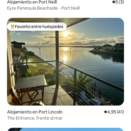
Alojamiento en Port Neill
Calificac
5 (3)
Eyre Peninsula Beachside - Port Neill
Favorito entre huéspedes
Favorito entre los huéspedes más destacados
Alojamiento en Port Lincoln
Calificación 
4,95 (41)
The Entrance, frente al mar