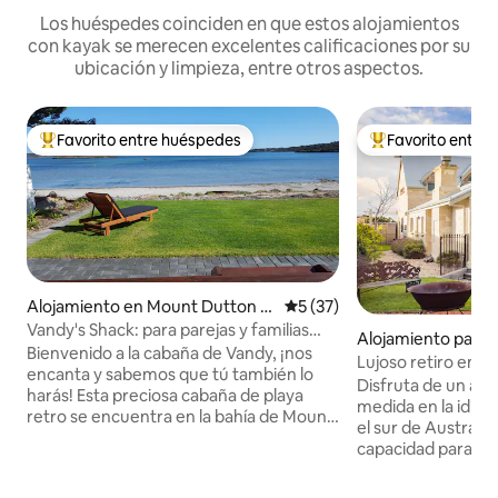
Los huéspedes coinciden en que estos alojamientos
con kayak se merecen excelentes calificaciones por su
ubicación y limpieza, entre otros aspectos.
Favorito entre huéspedes
Favorito entre
Favorito entre los huéspedes más destacados
Favorito entre l
Alojamiento en Mount Dutton B
Calificación promedio: 5 de 
5 (37)
ay
Vandy's Shack: para parejas y familias
Alojamiento para 
pequeñas.
Bienvenido a la cabaña de Vandy, ¡nos
en Tulka
Lujoso retiro en u
encanta y sabemos que tú también lo
Disfruta de un alo
harás! Esta preciosa cabaña de playa
medida en la idílic
retro se encuentra en la bahía de Mount
el sur de Australia
Dutton, en la península de Lower Eyre, y
capacidad para 14
es absolutamente frente a la playa.
dormitorios, inclu
Generaciones de nuestra familia han
cuenta con una sal