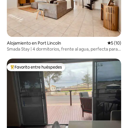
Alojamiento en Port Lincoln
Calificaci
5 (10)
Smada Stay | 4 dormitorios, frente al agua, perfecta para
el entretenimiento
Favorito entre huéspedes
Favorito entre los huéspedes más destacados