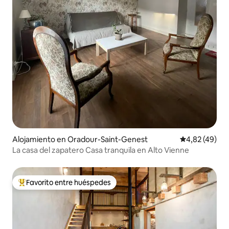
Alojamiento en Oradour-Saint-Genest
Calificación 
4,82 (49)
La casa del zapatero Casa tranquila en Alto Vienne
Favorito entre huéspedes
Favorito entre los huéspedes más destacados