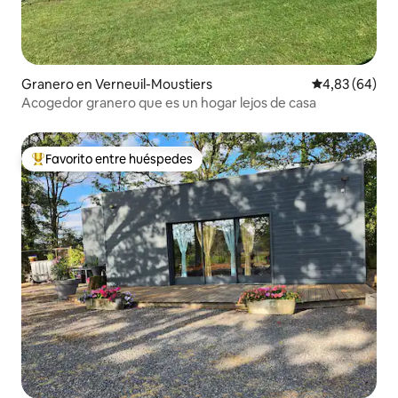
Granero en Verneuil-Moustiers
Calificación p
4,83 (64)
Acogedor granero que es un hogar lejos de casa
Favorito entre huéspedes
Favorito entre los huéspedes más destacados