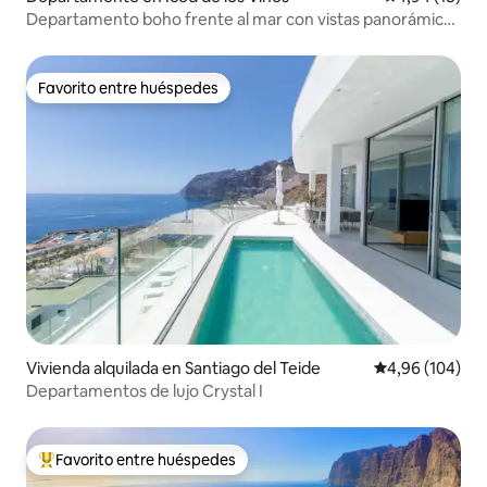
Departamento boho frente al mar con vistas panorámicas
a la bahía
Favorito entre huéspedes
Favorito entre huéspedes
Vivienda alquilada en Santiago del Teide
Calificación pr
4,96 (104)
Departamentos de lujo Crystal I
Favorito entre huéspedes
Favorito entre los huéspedes más destacados