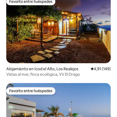
Favorito entre huéspedes
Favorito entre huéspedes
Alojamiento en Icod el Alto, Los Realejos
Calificación p
4,91 (149)
Vistas al mar, finca ecológica, VV El Drago
Favorito entre huéspedes
Favorito entre huéspedes