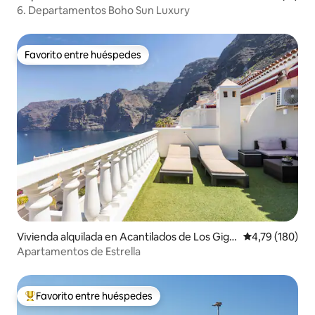
6. Departamentos Boho Sun Luxury
Favorito entre huéspedes
Favorito entre huéspedes
Vivienda alquilada en Acantilados de Los Giga
Calificación p
4,79 (180)
ntes
Apartamentos de Estrella
Favorito entre huéspedes
Favorito entre los huéspedes más destacados