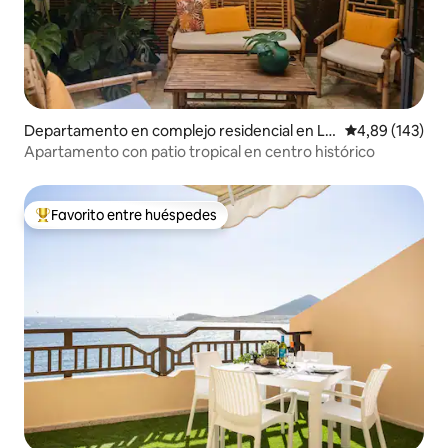
Departamento en complejo residencial en La
Calificación pr
4,89 (143)
Orotava
Apartamento con patio tropical en centro histórico
Favorito entre huéspedes
Favorito entre los huéspedes más destacados