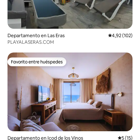
Departamento en Las Eras
Calificación p
4,92 (102)
PLAYALASERAS.COM
Favorito entre huéspedes
Favorito entre huéspedes
Departamento en Icod de los Vinos
Calificaci
5 (15)