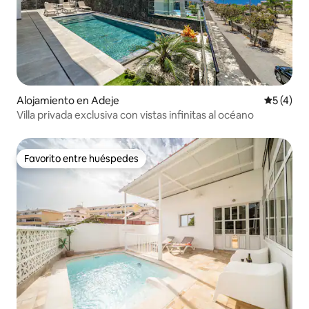
Alojamiento en Adeje
Calificac
5 (4)
Villa privada exclusiva con vistas infinitas al océano
Favorito entre huéspedes
Favorito entre huéspedes