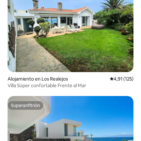
Alojamiento en Los Realejos
Calificación p
4,91 (125)
Villa Súper confortable Frente al Mar
Superanfitrión
Superanfitrión