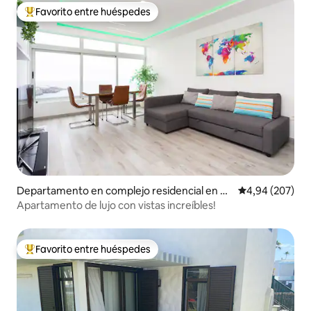
Favorito entre huéspedes
Favorito entre los huéspedes más destacados
Departamento en complejo residencial en C
Calificación pr
4,94 (207)
allao Salvaje
Apartamento de lujo con vistas increíbles!
Favorito entre huéspedes
Favorito entre los huéspedes más destacados