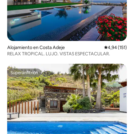
Alojamiento en Costa Adeje
Calificación p
4,94 (151)
RELAX TROPICAL. LUJO. VISTAS ESPECTACULAR.
Superanfitrión
Superanfitrión