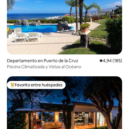
Departamento en Puerto de la Cruz
Calificación pr
4,94 (185)
Piscina Climatizada y Vistas al Océano
Favorito entre huéspedes
Favorito entre los huéspedes más destacados