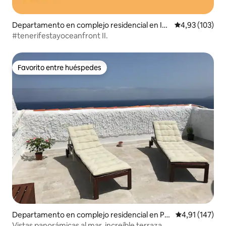
Departamento en complejo residencial en Ico
Calificación p
4,93 (103)
d de los Vinos
#tenerifestayoceanfront II.
Favorito entre huéspedes
Favorito entre huéspedes
Departamento en complejo residencial en Pu
Calificación p
4,91 (147)
erto de la Cruz
Vistas panorámicas al mar, increíble terraza