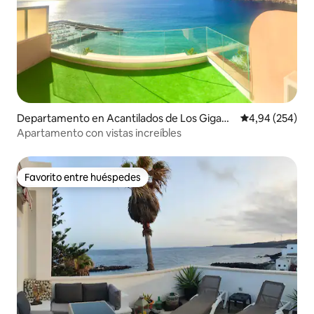
Departamento en Acantilados de Los Gigant
Calificación pr
4,94 (254)
es
Apartamento con vistas increíbles
Favorito entre huéspedes
Favorito entre huéspedes