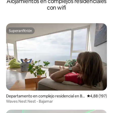
Alojamientos en complejos residenciales
con wifi
Superanfitrión
Superanfitrión
Departamento en complejo residencial en Baj
Calificación pr
4,88 (197)
amar
Waves Nest Nest - Bajamar