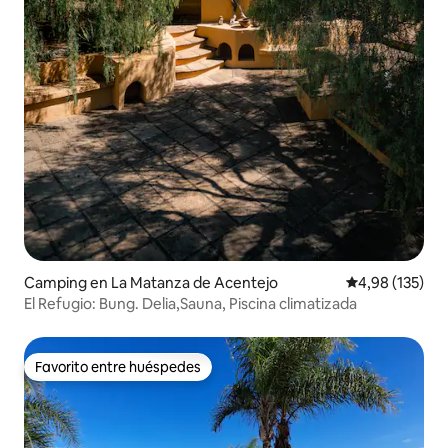
Camping en La Matanza de Acentejo
Calificación p
4,98 (135)
El Refugio: Bung. Delia,Sauna, Piscina climatizada
Favorito entre huéspedes
Favorito entre huéspedes