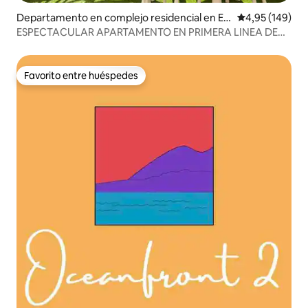
Departamento en complejo residencial en El
Calificación pr
4,95 (149)
Médano
ESPECTACULAR APARTAMENTO EN PRIMERA LINEA DE
PLAYA
Favorito entre huéspedes
Favorito entre huéspedes