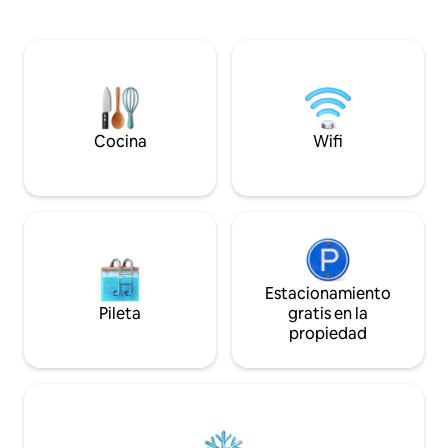
Netflix, escritorio de trabajo o lectura y
Amazing pool area.
una confortable cama XL. Internet,
close to the famou
funshower en el jardín privado, terraza,
relaxed atmospher
garage y muchos detalles más para una
sunsets & the Sur
fantástica experiencia!!!
Cocina
Wifi
Estacionamiento
Pileta
gratis en la
propiedad