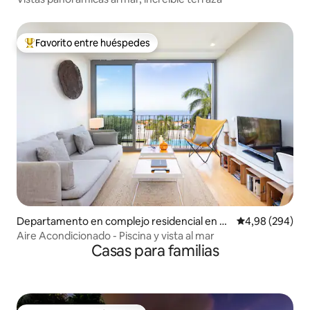
Favorito entre huéspedes
Favorito entre los huéspedes más destacados
Departamento en complejo residencial en Sa
Calificación pr
4,98 (294)
nta Cruz de Tenerife
Aire Acondicionado - Piscina y vista al mar
Casas para familias