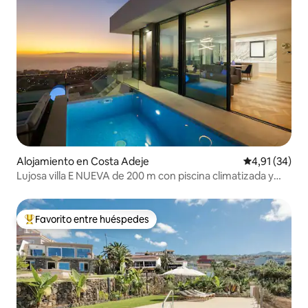
Alojamiento en Costa Adeje
Calificación 
4,91 (34)
Lujosa villa E NUEVA de 200 m con piscina climatizada y
vistas al mar
Favorito entre huéspedes
Favorito entre los huéspedes más destacados