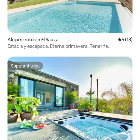
Alojamiento en El Sauzal
Calificaci
5 (13)
Estadía y escapada. Eterna primavera. Tenerife.
Superanfitrión
Superanfitrión