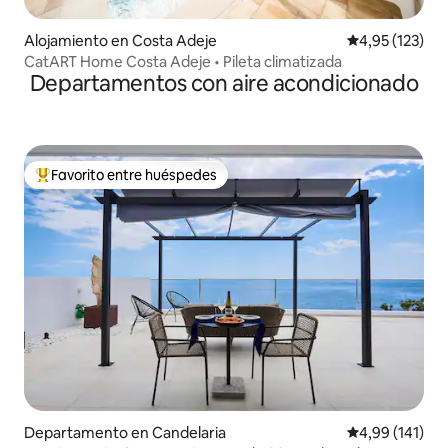
Alojamiento en Costa Adeje
Calificación p
4,95 (123)
CatART Home Costa Adeje • Pileta climatizada
Departamentos con aire acondicionado
Favorito entre huéspedes
Favorito entre los huéspedes más destacados
Departamento en Candelaria
Calificación p
4,99 (141)