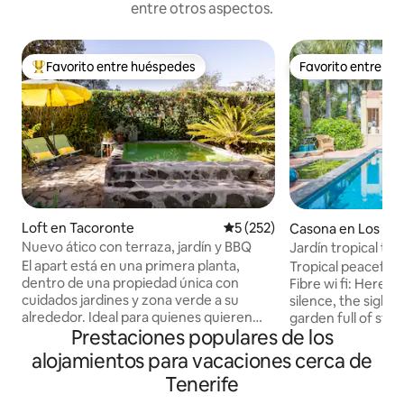
entre otros aspectos.
Favorito entre huéspedes
Favorito entre h
Favorito entre los huéspedes más destacados
Favorito entre h
Loft en Tacoronte
Calificación promedio: 5 de 5
5 (252)
Casona en Los Rea
Nuevo ático con terraza, jardín y BBQ
Jardín tropical tr
cerca del mar
El apart está en una primera planta,
Tropical peaceful
dentro de una propiedad única con
Fibre wi fi: Here it
cuidados jardines y zona verde a su
silence, the sights
alrededor. Ideal para quienes quieren
garden full of styl
Prestaciones populares de los
descansar y relajarse durante las
Probably the mostl
merecidas vacaciones :) El espacio
elegant swimming 
alojamientos para vacaciones cerca de
diáfano de 50 m2 está pensado para que
lounge, inviting to
Tenerife
disfrutes de todo: Cocina
sunny winter afte
completamente equipada, Smart TV y
sunsets during the