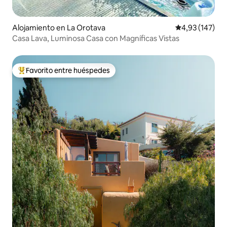
Alojamiento en La Orotava
Calificación p
4,93 (147)
Casa Lava, Luminosa Casa con Magníficas Vistas
Favorito entre huéspedes
Favorito entre los huéspedes más destacados