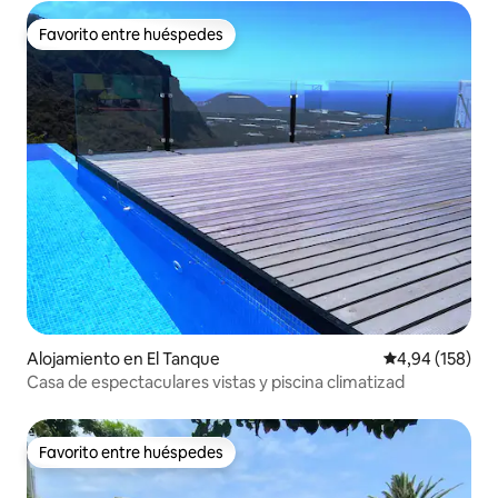
Favorito entre huéspedes
Favorito entre huéspedes
Alojamiento en El Tanque
Calificación pr
4,94 (158)
Casa de espectaculares vistas y piscina climatizad
Favorito entre huéspedes
Favorito entre huéspedes