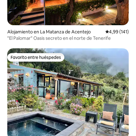
Alojamiento en La Matanza de Acentejo
Calificación p
4,99 (141)
"El Palomar" Oasis secreto en el norte de Tenerife
Favorito entre huéspedes
Favorito entre huéspedes