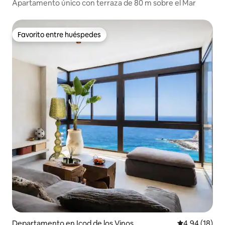
Apartamento único con terraza de 80 m sobre el Mar
Favorito entre huéspedes
Favorito entre huéspedes
Departamento en Icod de los Vinos
Calificación 
4,94 (18)