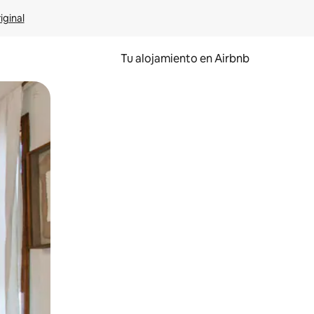
iginal
Tu alojamiento en Airbnb
 el dedo.