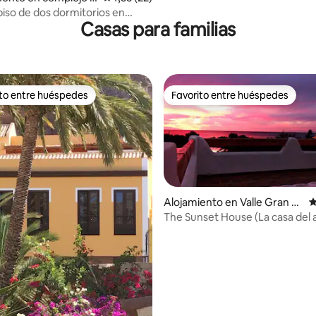
l en Valle Gran Rey
piso de dos dormitorios en
Casas para familias
ito entre huéspedes
Favorito entre huéspedes
 entre los huéspedes más destacados
Favorito entre huéspedes
Alojamiento en Valle Gran R
C
ey
The Sunset House (La casa del 