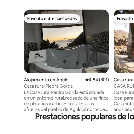
Favorito entre huéspedes
Favorito
Favorito entre huéspedes
Favorito
Alojamiento en Agulo
Calificación promedio: 
4,84 (301)
Casa rura
Casa rural Piedra Gorda
CASA RU
VALLEH
La Casa rural Piedra Gorda está situada
Casa Rura
en un entorno rural,rodeada de una finca
ideal para
de plátanos y árboles frutales a las
Casa anti
afueras del pueblo de Agulo,al norte de
años.Situ
Prestaciones populares de l
la isla de la Gomera. Con unas
una pequeñ
privilegiadas vistas del Teide y el mar. A
encanto y
tan solo diez minutos caminando de la
idóneo pa
playa de San Marcos,una playa de callaos
contacto c