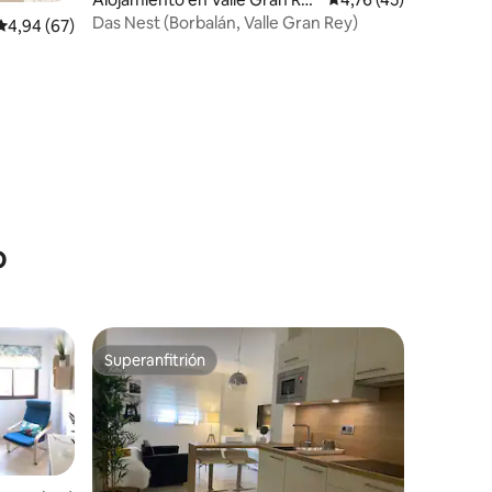
y
Das Nest (Borbalán, Valle Gran Rey)
Calificación promedio: 4,94 de 5. 67 evaluaciones
4,94 (67)
iones
o
Superanfitrión
Superanfitrión