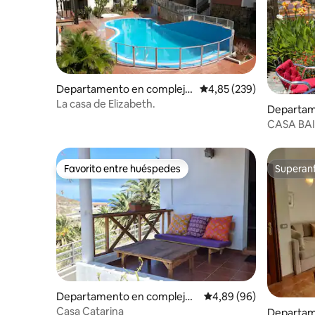
declarada
de "Excel
Departamento en complejo
Calificación promedio: 
4,85 (239)
residencial en Alajeró
La casa de Elizabeth.
Departam
esidencia
CASA BAIFO im Herzen 
Rey
Favorito entre huéspedes
Superanf
Favorito entre huéspedes
Superanf
Departamento en complejo r
Calificación promedio:
4,89 (96)
esidencial en Alojera
Casa Catarina
Departam