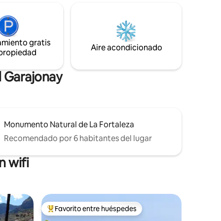
tos en auto
libre... Deseamos que disfrutes al
ipal a la
máximo de su jardín. Es una casa de dos
dormitorios, una habitación principal y
íso, en
una doble. Cocina abierta y aseo. Wifi y
que bajar
amiento gratis
TV vía satélite gratuitos. También nos
Aire acondicionado
calones)
 propiedad
encanta compartir con nuestros
huéspedes nuestras verduras y frutas,
principalmente mangos y aguacates.
l Garajonay
Monumento Natural de La Fortaleza
Recomendado por 6 habitantes del lugar
 wifi
Favorito entre huéspedes
Favorito entre los huéspedes más destacados