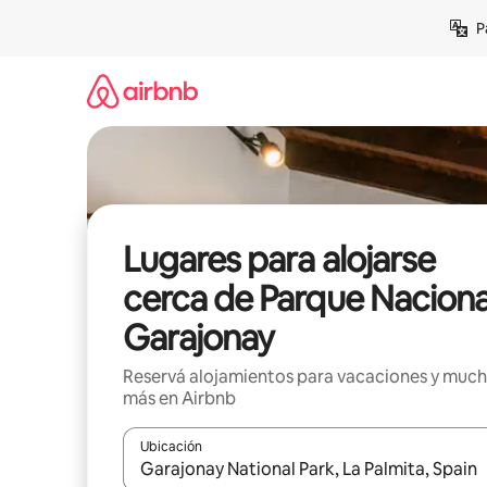
Ir
P
al
contenido
Lugares para alojarse
cerca de Parque Naciona
Garajonay
Reservá alojamientos para vacaciones y muc
más en Airbnb
Ubicación
Cuando los resultados estén disponibles, navegá c