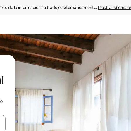
arte de la información se tradujo automáticamente. 
Mostrar idioma or
l
ho
on las teclas de flecha hacia arriba y hacia abajo o explorá deslizando