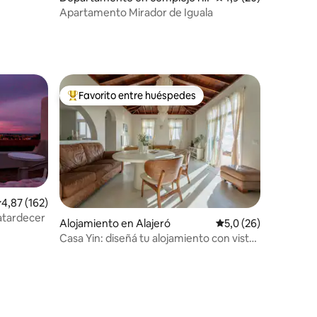
sidencial en Valle Gran Rey
Apartamento Mirador de Iguala
Favorito entre huéspedes
Favorito entre los huéspedes más destacados
alificación promedio: 4,87 de 5. 162 evaluaciones
4,87 (162)
atardecer
Alojamiento en Alajeró
Calificación promedi
5,0 (26)
Casa Yin: diseñá tu alojamiento con vista
al mar y al atardecer