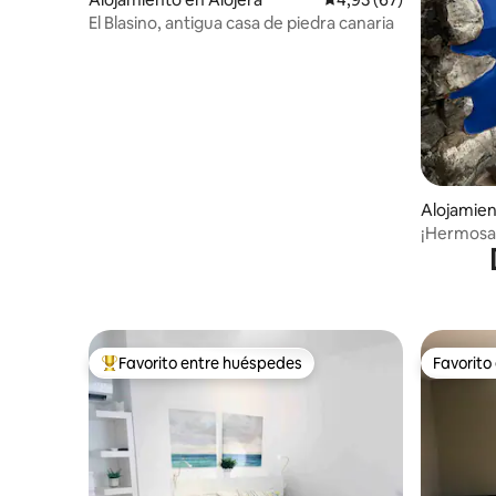
El Blasino, antigua casa de piedra canaria
Alojamie
s
¡Hermosa 
Favorito entre huéspedes
Favorito
Favorito entre los huéspedes más destacados
Favorito