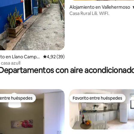
Alojamiento en Vallehermoso
Casa Rural Lili. WIFI.
nto en Llano Campo
Calificación promedio: 4,92 de 5. 39 evaluac
4,92 (39)
casa azul!
Departamentos con aire acondicionad
 entre huéspedes
Favorito entre huéspedes
 entre huéspedes
Favorito entre huéspedes