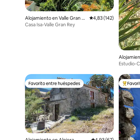
Alojamiento en Valle Gran R
Calificación promedio: 
4,83 (142)
ey
Casa Isa-Valle Gran Rey
Alojamien
n de La 
Estudio-
Favorito entre huéspedes
Favor
Favorito entre huéspedes
Favorito
Alojamiento en Alojera
Calificación promedio:
4,93 (67)