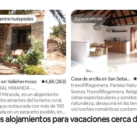
 entre huéspedes
Superanfitrión
 entre huéspedes
Superanfitrión
Casa de arcilla en San Sebast
C
4,84 de 5. 301 evaluaciones
l en Vallehermoso
Calificación promedio: 4,86 de 5. 263 evaluac
4,86 (263)
ián de La Gomera
treeoflifegomera. Paraíso Natu
RAL MIRANDA -
tranquilidad.
Somos Treeoflifegomera. Relaj
ERMOSO
l Miranda, es un alojamiento
vistas espectaculares y sonidos
 los amantes del turismo rural.
naturaleza, desayuná en las ter
gua restaurada con más de 100
viví noches románticas contem
ada en un pequeño pueblo, en
estrellas. Casa nueva ideal para
os alojamientos para vacaciones cerca 
a isla del atlántico, su
descansar, rodeada de árboles
 singularidad la hacen un lugar
cómoda, cocina, buen wifi y
ra los que buscan tranquilidad y
estacionamiento gratuito. Está en una
on la naturaleza. Posibilidad de