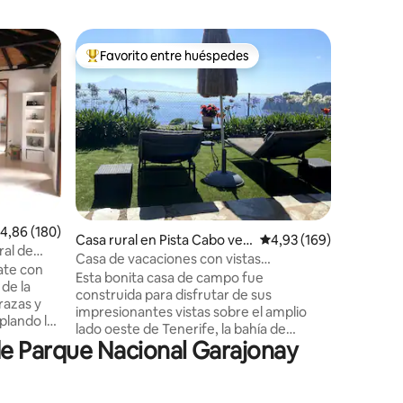
Cabaña e
Favorito entre huéspedes
Favor
Favorito entre los huéspedes más destacados
Favorit
Casita Sa
¿Buscas u
exuberan
Gomera?
de aprox.
del herm
directam
senderis
Desde aqu
Es más a
alificación promedio: 4,86 de 5. 180 evaluaciones
4,86 (180)
iones
Casa rural en Pista Cabo ver
Calificación promedio: 
4,93 (169)
posiblem
ral de
de
cuenta q
Casa de vacaciones con vistas
ate con
pequeña 
maravillosas a Tenerife
Esta bonita casa de campo fue
 de la
200 cm (
construida para disfrutar de sus
razas y
cómodo).
impresionantes vistas sobre el amplio
plando las
fotos par
lado oeste de Tenerife, la bahía de
de Parque Nacional Garajonay
Hermigua e incluso las montañas más
, con cama
altas de Agulo, por lo que está provista
de una cocina exterior, tumbonas, un
columpio acogedor, ducha termal al aire