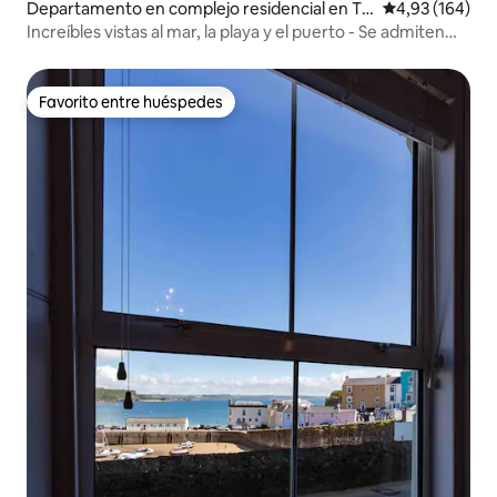
Departamento en complejo residencial en Te
Calificación pr
4,93 (164)
nby
Increíbles vistas al mar, la playa y el puerto - Se admiten
perros
Favorito entre huéspedes
Favorito entre huéspedes