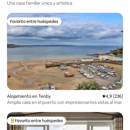
Una casa familiar única y artística
Favorito entre huéspedes
Favorito entre huéspedes
Alojamiento en Tenby
Calificación p
4,9 (236)
Amplia casa en el puerto con impresionantes vistas al mar
Favorito entre huéspedes
Favorito entre los huéspedes más destacados