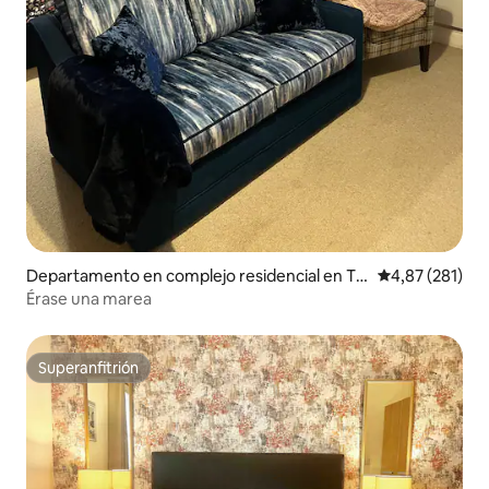
Departamento en complejo residencial en Te
Calificación p
4,87 (281)
nby
Érase una marea
Superanfitrión
Superanfitrión