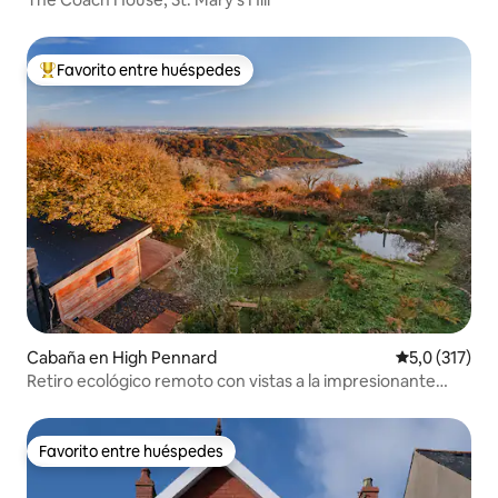
Favorito entre huéspedes
Favorito entre los huéspedes más destacados
Cabaña en High Pennard
Calificación 
5,0 (317)
Retiro ecológico remoto con vistas a la impresionante
bahía de Pwlldu
Favorito entre huéspedes
Favorito entre huéspedes