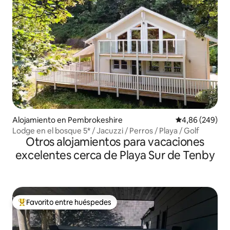
Alojamiento en Pembrokeshire
Calificación pr
4,86 (249)
Lodge en el bosque 5* / Jacuzzi / Perros / Playa / Golf
Otros alojamientos para vacaciones
excelentes cerca de Playa Sur de Tenby
Favorito entre huéspedes
Favorito entre los huéspedes más destacados