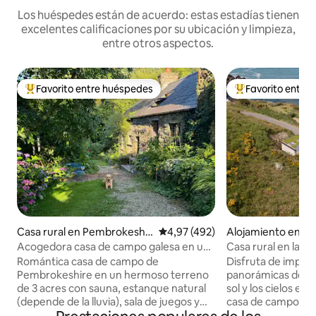
Los huéspedes están de acuerdo: estas estadías tienen
excelentes calificaciones por su ubicación y limpieza,
entre otros aspectos.
Favorito entre huéspedes
Favorito entre
Favorito entre los huéspedes más destacados
Favorito entre l
Casa rural en Pembrokeshir
Calificación promedio: 4,97 de 5
4,97 (492)
Alojamiento en Tr
e
Acogedora casa de campo galesa en un
Casa rural en la c
terreno idílico de 3 acres
con vistas panorá
Romántica casa de campo de
Disfruta de impres
Pembrokeshire en un hermoso terreno
panorámicas de la 
de 3 acres con sauna, estanque natural
sol y los cielos est
(depende de la lluvia), sala de juegos y
casa de campo re
kayaks. Paseos por la colina en la puerta,
dormitorios. Con 