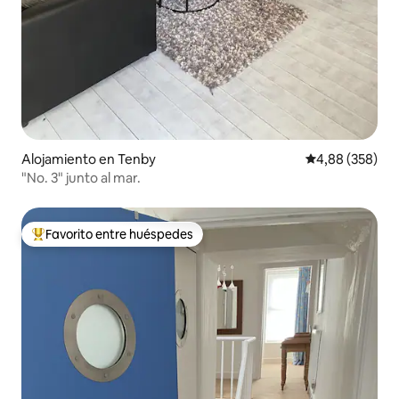
Alojamiento en Tenby
Calificación pr
4,88 (358)
"No. 3" junto al mar.
Favorito entre huéspedes
Favorito entre los huéspedes más destacados