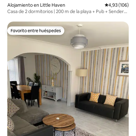
Alojamiento en Little Haven
Calificación pr
4,93 (106)
Casa de 2 dormitorios | 200 m de la playa + Pub + Sendero
costero
Favorito entre huéspedes
Favorito entre huéspedes