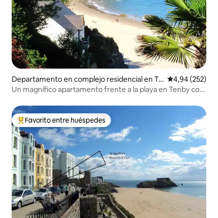
Departamento en complejo residencial en Te
Calificación pr
4,94 (252)
nby
Un magnífico apartamento frente a la playa en Tenby con
vistas inigualables.
Favorito entre huéspedes
Favorito entre los huéspedes más destacados