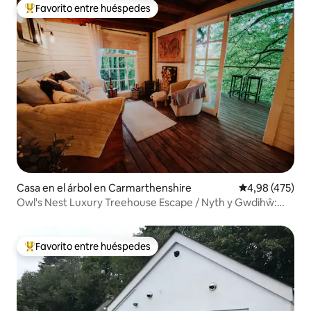
Favorito entre huéspedes
Favorito entre los huéspedes más destacados
Casa en el árbol en Carmarthenshire
Calificación pr
4,98 (475)
Owl's Nest Luxury Treehouse Escape / Nyth y Gwdihŵ:
una casa del árbol de lujo
Favorito entre huéspedes
Favorito entre los huéspedes más destacados