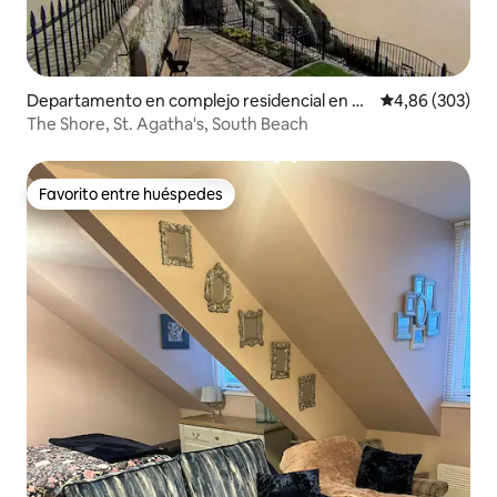
Departamento en complejo residencial en Te
Calificación pr
4,86 (303)
nby
The Shore, St. Agatha's, South Beach
Favorito entre huéspedes
Favorito entre huéspedes