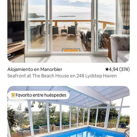
Alojamiento en Manorbier
Calificación pr
4,94 (374)
Seafront at The Beach House en 248 Lydstep Haven
Favorito entre huéspedes
Favorito entre los huéspedes más destacados