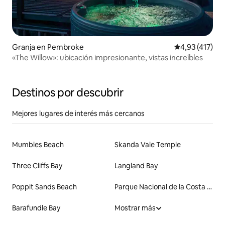
Granja en Pembroke
Calificación p
4,93 (417)
«The Willow»: ubicación impresionante, vistas increíbles
Destinos por descubrir
Mejores lugares de interés más cercanos
Mumbles Beach
Skanda Vale Temple
Three Cliffs Bay
Langland Bay
Poppit Sands Beach
Parque Nacional de la Costa de Pembrokeshire
Barafundle Bay
Mostrar más