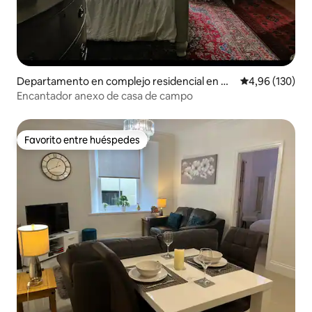
Departamento en complejo residencial en G
Calificación pr
4,96 (130)
ŵyr
Encantador anexo de casa de campo
Favorito entre huéspedes
Favorito entre huéspedes