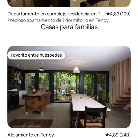
Departamento en complejo residencial en Te
Calificación pr
4,83 (109)
nby
Precioso apartamento de 1 dormitorio en Tenby
Casas para familias
Favorito entre huéspedes
Favorito entre huéspedes
Alojamiento en Tenby
Calificación pr
4,89 (240)