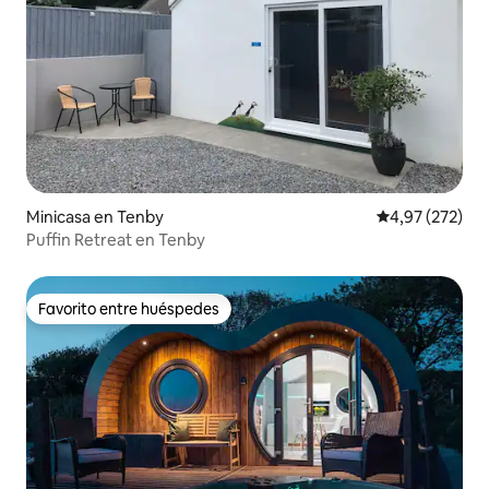
Minicasa en Tenby
Calificación pr
4,97 (272)
Puffin Retreat en Tenby
Favorito entre huéspedes
Favorito entre huéspedes