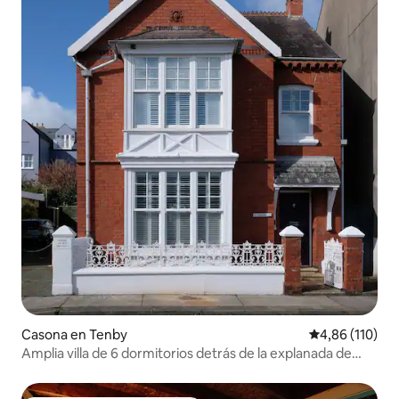
Casona en Tenby
Calificación p
4,86 (110)
Amplia villa de 6 dormitorios detrás de la explanada de
Tenby