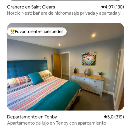
Granero en Saint Clears
Calificación p
4,97 (130)
Nordic Nest: bañera de hidromasaje privada y apartada y
fogata
Favorito entre huéspedes
Favorito entre los huéspedes más destacados
Departamento en Tenby
Calificación 
5,0 (319)
Apartamento de lujo en Tenby con aparcamiento