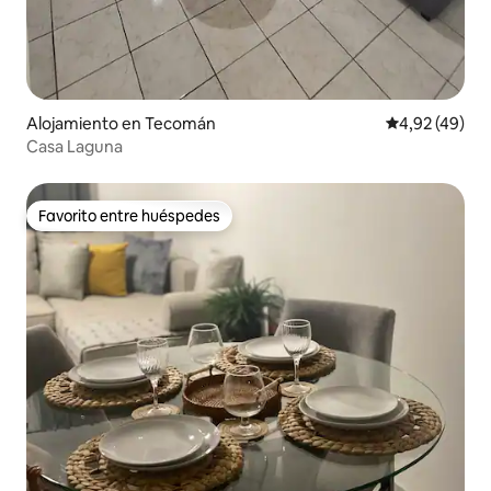
Alojamiento en Tecomán
Calificación 
4,92 (49)
Casa Laguna
Favorito entre huéspedes
Favorito entre huéspedes