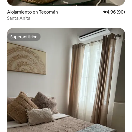
Alojamiento en Tecomán
Calificación p
4,96 (90)
Santa Anita
Superanfitrión
Superanfitrión