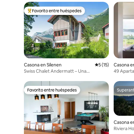
Favorito entre huéspedes
Favorito entre los huéspedes más destacados
Casona en Silenen
Calificación promed
5 (15)
Casona en
Swiss Chalet Andermatt – Una
49 Apart
experiencia vacacional exclusiva
impresiona
Favorito entre huéspedes
Superanf
Favorito entre huéspedes
Superanf
Casona e
Riviera Ho