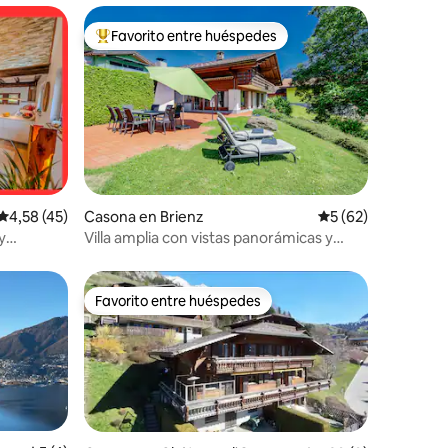
Favorito entre huéspedes
Favorito entre los huéspedes más destacados
iones
Calificación promedio: 4,58 de 5. 45 evaluaciones
4,58 (45)
Casona en Brienz
Calificación promed
5 (62)
y
Villa amplia con vistas panorámicas y
terraza
Favorito entre huéspedes
Favorito entre huéspedes
iones