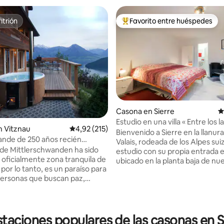
itrión
Favorito entre huéspedes
itrión
Favorito entre los huéspedes 
Casona en Sierre
C
Estudio en una villa « Entre los l
n Vitznau
Calificación promedio: 4,92 de 5. 215 evaluac
4,92 (215)
Bienvenido a Sierre en la llanura
ande de 250 años recién
Valais, rodeada de los Alpes suizo
a.
 de Mittlerschwanden ha sido
estudio con su propia entrada 
4,94 de 5. 218 evaluaciones
 oficialmente zona tranquila de
ubicado en la planta baja de nu
 por lo tanto, es un paraíso para
familiar en un vecindario muy t
personas que buscan paz,
unos 8 minutos a pie desde la e
 y naturaleza. Nuestra casa de
tren/centro de la ciudad. La cén
s tiene una vista impresionante
ciudad Sunshine "Sierre es el p
e Lucerna. Esta singularidad en
partida para los amantes de lo
tranquila es muy apreciada por
staciones populares de las casonas en S
de verano e invierno. Estaremo