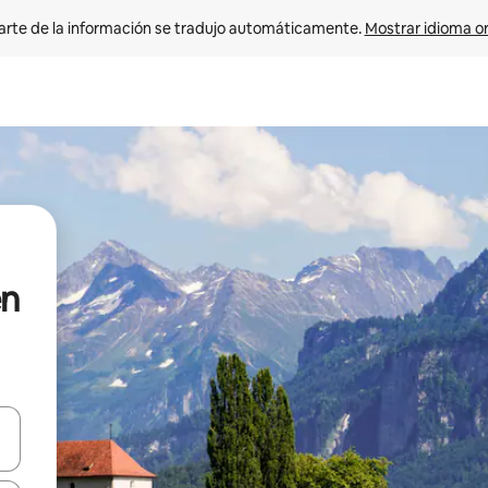
arte de la información se tradujo automáticamente. 
Mostrar idioma or
en
on las teclas de flecha hacia arriba y hacia abajo o explorá deslizando