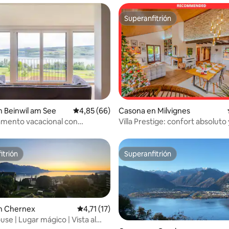
Superanfitrión
Superanfitrión
io: 5 de 5. 15 evaluaciones
 Beinwil am See
Calificación promedio: 4,85 de 5. 66 evaluac
4,85 (66)
Casona en Milvignes
amento vacacional con
Villa Prestige: confort absoluto 
ntes vistas al lago
naturaleza
itrión
Superanfitrión
itrión
Superanfitrión
n Chernex
Calificación promedio: 4,71 de 5. 17 evaluac
4,71 (17)
use | Lugar mágico | Vista al