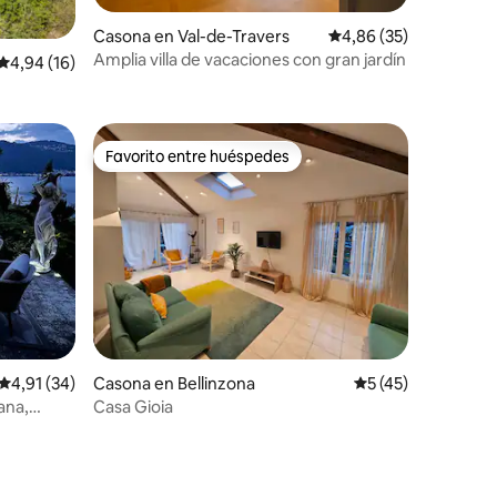
Casona en Val-de-Travers
Calificación promedio:
4,86 (35)
Amplia villa de vacaciones con gran jardín
iones
Calificación promedio: 4,94 de 5. 16 evaluaciones
4,94 (16)
Favorito entre huéspedes
Favorito entre huéspedes
iones
Calificación promedio: 4,91 de 5. 34 evaluaciones
4,91 (34)
Casona en Bellinzona
Calificación prome
5 (45)
jana,
Casa Gioia