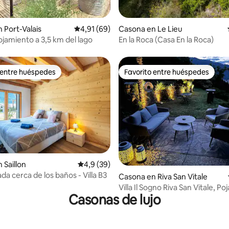
4,88 de 5. 162 evaluaciones
 Port-Valais
Calificación promedio: 4,91 de 5. 69 evaluac
4,91 (69)
Casona en Le Lieu
ojamiento a 3,5 km del lago
En la Roca (Casa En la Roca)
 entre huéspedes
Favorito entre huéspedes
 entre huéspedes
Favorito entre huéspedes
 Saillon
Calificación promedio: 4,9 de 5. 39 evaluac
4,9 (39)
ada cerca de los baños - Villa B3
dio: 5 de 5. 4 evaluaciones
Casona en Riva San Vitale
Villa Il Sogno Riva San Vitale, Po
Casonas de lujo
Lugano.