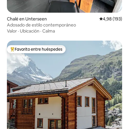
Chalé en Unterseen
Calificación pr
4,98 (193)
Adosado de estilo contemporáneo
Valor
·
Ubicación
·
Calma
Favorito entre huéspedes
Favorito entre los huéspedes más destacados