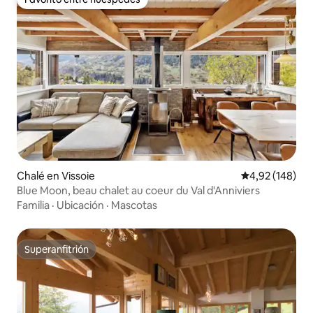
Favorito entre huéspedes
Chalé en Vissoie
Calificación pr
4,92 (148)
Blue Moon, beau chalet au coeur du Val d'Anniviers
Familia
·
Ubicación
·
Mascotas
Superanfitrión
Superanfitrión