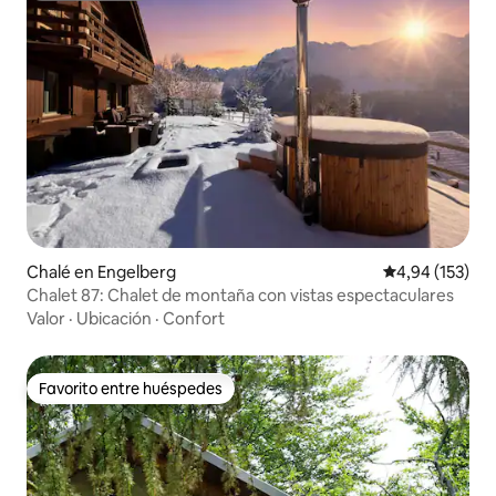
Chalé en Engelberg
Calificación p
4,94 (153)
Chalet 87: Chalet de montaña con vistas espectaculares
Valor
·
Ubicación
·
Confort
Favorito entre huéspedes
Favorito entre huéspedes