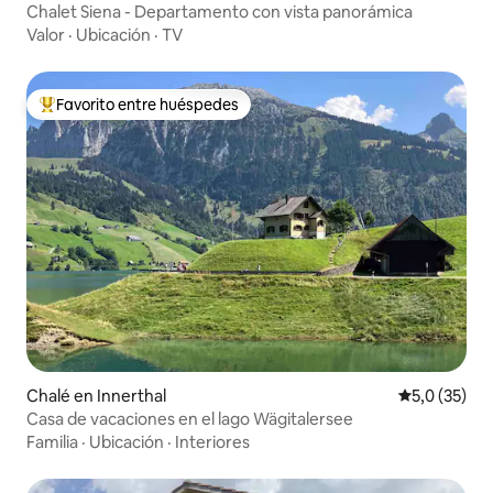
Chalet Siena - Departamento con vista panorámica
Valor
·
Ubicación
·
TV
Favorito entre huéspedes
Favorito entre los huéspedes más destacados
Chalé en Innerthal
Calificación
5,0 (35)
Casa de vacaciones en el lago Wägitalersee
Familia
·
Ubicación
·
Interiores