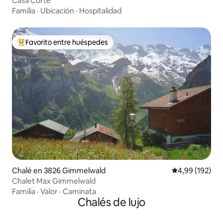
Casa Corte
Familia
·
Ubicación
·
Hospitalidad
Favorito entre huéspedes
Favorito entre los huéspedes más destacados
Chalé en 3826 Gimmelwald
Calificación pr
4,99 (192)
Chalet Max Gimmelwald
Familia
·
Valor
·
Caminata
Chalés de lujo