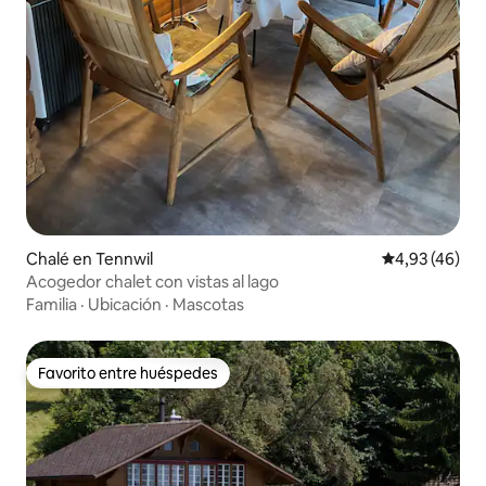
Chalé en Tennwil
Calificación 
4,93 (46)
Acogedor chalet con vistas al lago
Familia
·
Ubicación
·
Mascotas
Favorito entre huéspedes
Favorito entre huéspedes