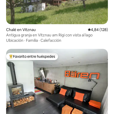
Chalé en Vitznau
Calificación pr
4,84 (128)
Antigua granja en Vitznau am Rigi con vista al lago
Ubicación
·
Familia
·
Calefacción
Favorito entre huéspedes
Favorito entre los huéspedes más destacados