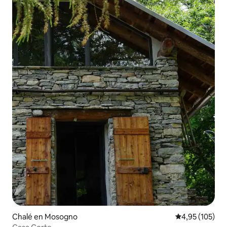
Chalé en Mosogno
Calificación p
4,95 (105)