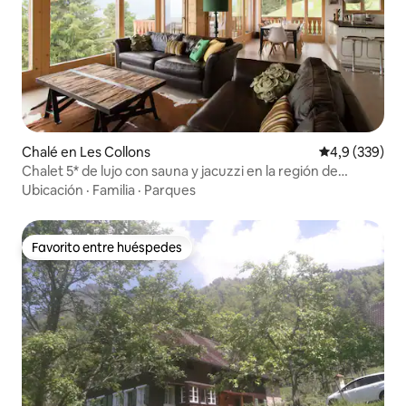
Chalé en Les Collons
Calificación p
4,9 (339)
Chalet 5* de lujo con sauna y jacuzzi en la región de
Verbier
Ubicación
·
Familia
·
Parques
Favorito entre huéspedes
Favorito entre huéspedes