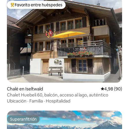
Favorito entre huéspedes
Favorito entre los huéspedes más destacados
Chalé en Iseltwald
Calificación p
4,98 (90)
Chalet Huebeli 60, balcón, acceso al lago, auténtico
Ubicación
·
Familia
·
Hospitalidad
Superanfitrión
Superanfitrión