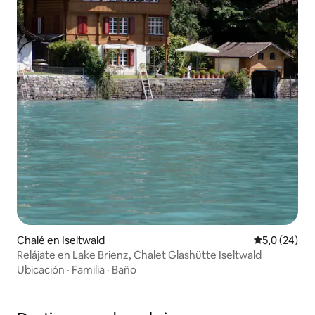
Chalé en Iseltwald
Calificación
5,0 (24)
Relájate en Lake Brienz, Chalet Glashütte Iseltwald
Ubicación
·
Familia
·
Baño