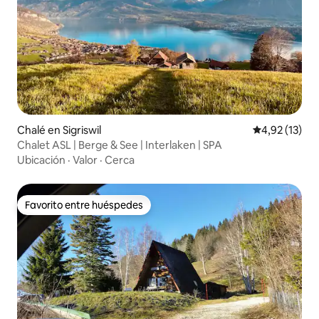
Chalé en Sigriswil
Calificación 
4,92 (13)
Chalet ASL | Berge & See | Interlaken | SPA
Ubicación
·
Valor
·
Cerca
Favorito entre huéspedes
Favorito entre huéspedes