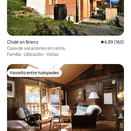
Chalé en Brienz
Calificación pr
4,99 (160)
Casa de vacaciones en renta.
Familia
·
Ubicación
·
Vistas
Favorito entre huéspedes
Favorito entre huéspedes