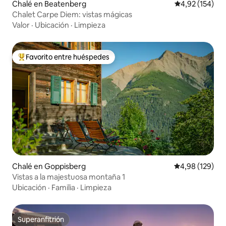
Chalé en Beatenberg
Calificación p
4,92 (154)
Chalet Carpe Diem: vistas mágicas
Valor
·
Ubicación
·
Limpieza
Favorito entre huéspedes
Favorito entre los huéspedes más destacados
Chalé en Goppisberg
Calificación pr
4,98 (129)
Vistas a la majestuosa montaña 1
Ubicación
·
Familia
·
Limpieza
Superanfitrión
Superanfitrión