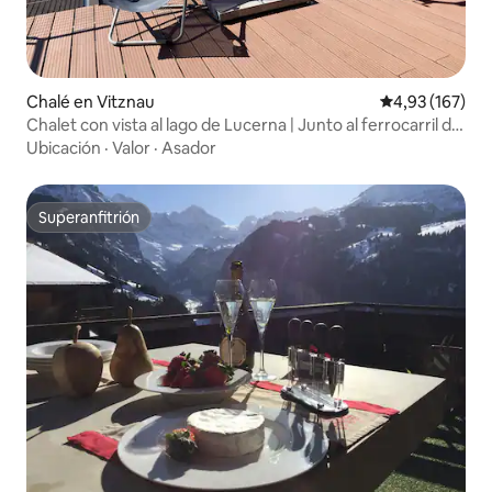
Chalé en Vitznau
Calificación p
4,93 (167)
Chalet con vista al lago de Lucerna | Junto al ferrocarril del
Rigi
Ubicación
·
Valor
·
Asador
Superanfitrión
Superanfitrión