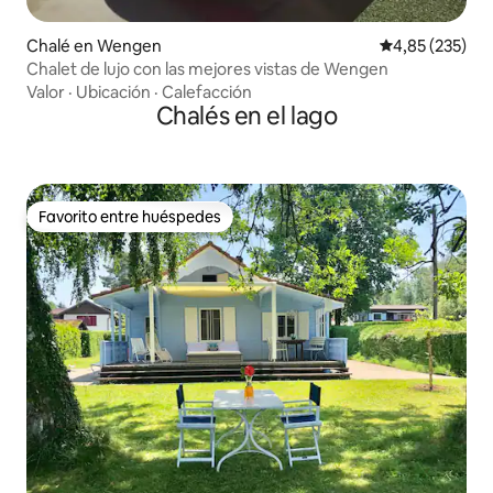
Chalé en Wengen
Calificación pr
4,85 (235)
Chalet de lujo con las mejores vistas de Wengen
Valor
·
Ubicación
·
Calefacción
Chalés en el lago
Favorito entre huéspedes
Favorito entre huéspedes