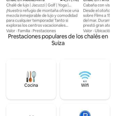
Chalé de lujo | Jacuzzi | Golf | Yoga |
Cabaña con vistas
Vistas espectaculares
Flims LAAX
¡Nuestro refugio de montaña ofrece una
Desde el otoño de 2
mezcla inmejorable de lujo y comodidad
sobre Flims a 1500
para cualquier temporada! Tanto si
del mar. Durante s
exploras los centros vacacionales
prestó gran atenció
cercanos como si te acurrucas en el
regionalidad y, sob
Valor
·
Familia
·
Prestaciones
Valor
·
Ubicación
·
interior cuando hace mal tiempo, te
Prestaciones populares de los chalés en
así como a la atenc
encantará. Ofrecemos: Ubicación
son los ingredien
Suiza
✶tranquila cerca de centros
nuestra cabaña sea
vacacionales de clase mundial Ducha de
fantástica ubica
efecto✶ lluvia y jacuzzi Camas de
paz y tranquilidad
calidad✶ hotelera Ropa de cama de✶
con esquí en invi
primera calidad. - ✶Aire acondicionado
ciclismo en verano,
Internet de✶ gran velocidad. Smart TV
puertas de la casa y
de✶ 55 pulgadas con servicios de
ruido. Así podrás 
streaming Cocina ✶ totalmente
tus vacaciones en
equipada. ✶ Registro digital sin
Cocina
Wifi
problemas. Carga ✶ gratuita de
vehículos eléctricos con energía solar.
¡Estamos deseando darte la bienvenida!