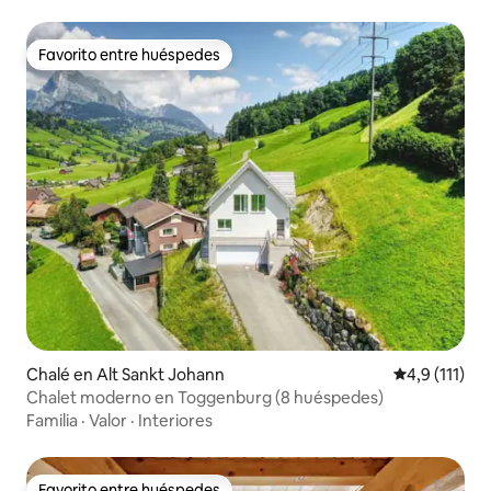
Favorito entre huéspedes
Favorito entre huéspedes
Chalé en Alt Sankt Johann
Calificación 
4,9 (111)
Chalet moderno en Toggenburg (8 huéspedes)
Familia
·
Valor
·
Interiores
Favorito entre huéspedes