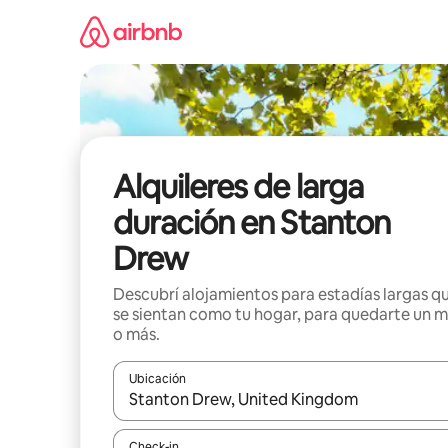
Ir
al
contenido
Alquileres de larga
duración en Stanton
Drew
Descubrí alojamientos para estadías largas q
se sientan como tu hogar, para quedarte un 
o más.
Ubicación
Cuando los resultados estén disponibles, navegá c
Check-in