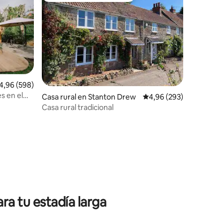
lificación promedio: 4,96 de 5. 598 evaluaciones
4,96 (598)
s en el
Casa rural en Stanton Drew
Calificación promedio: 
4,96 (293)
Casa rural tradicional
iones
ra tu estadía larga