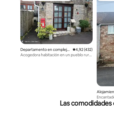
Departamento en complejo
Calificación promedio: 
4,92 (432)
residencial en Norton Malre
Acogedora habitación en un pueblo rural
ward
tranquilo.
Alojamie
Encantado
Las comodidades de
dormitorio