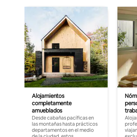
Alojamientos
Nóma
completamente
pers
amueblados
trab
Desde cabañas pacíficas en
Aloj
las montañas hasta prácticos
profe
departamentos en el medio
viaja
de la ciudad, estos
exclu