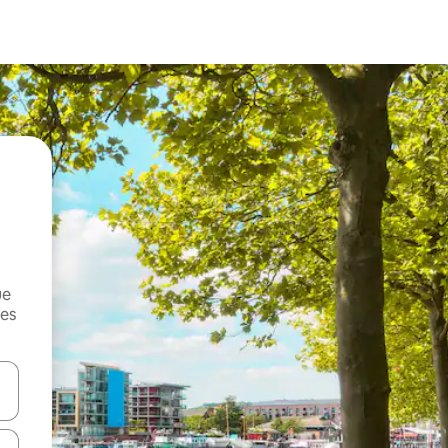
ue
mes
on las teclas de flecha hacia arriba y hacia abajo o explorá deslizando