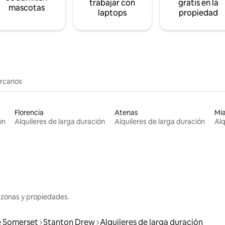
trabajar con
gratis en la
mascotas
laptops
propiedad
ercanos
Florencia
Atenas
Mi
ón
Alquileres de larga duración
Alquileres de larga duración
Alq
 zonas y propiedades.
e Somerset
Stanton Drew
Alquileres de larga duración