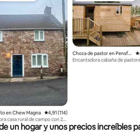
Choza de pastor en Pensfor
Ca
d
Encantadora cabaña de pastore
4,92 de 5. 432 evaluaciones
corazón de Pensford
nto en Chew Magna
Calificación promedio: 4,91 de 5. 114 evaluac
4,91 (114)
ra casa rural de campo con 2
 un hogar y unos precios increíbles pa
s al final de la terraza