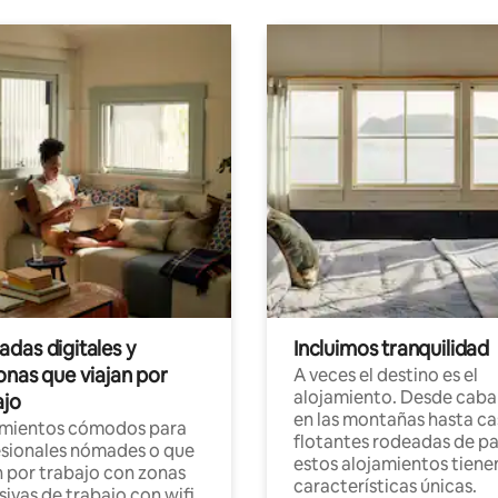
das digitales y
Incluimos tranquilidad
onas que viajan por
A veces el destino es el
alojamiento. Desde caba
ajo
en las montañas hasta ca
amientos cómodos para
flotantes rodeadas de pa
sionales nómades o que
estos alojamientos tiene
n por trabajo con zonas
características únicas.
sivas de trabajo con wifi.