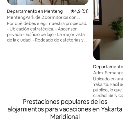
Departamento en Menteng
Calificación promedio: 4,9 de 
4,9 (51)
MentengPark de 2 dormitorios con
espacio de trabajo y cafetera
Por qué debes elegir nuestra propiedad:
- Ubicación estratégica, - Ascensor
privado - Edificio de lujo - La mejor vista
de la ciudad. - Rodeado de cafeterías y
lugares de descanso En la unidad: - Wifi. -
espacio para trabajar - Cafetera -
Lavarropas LG - Televisión en la sala de
estar. - Cocina completa con utensilios
Departamento en 
para cocinar - Estufa eléctrica SMEG -
Adm. Semanggi, a
Extractor de cocina -Microondas -
de la CIUDAD
Refrigerador de doble puerta -
Ubicado en una zo
Calentador de agua. El edificio de
Yakarta. Fácil acce
departamentos tiene: - Estación de
público, lo que faci
carga de TV - Gimnasio - Piscina infinita. -
ciudad. Servicios para tu comodidad,
Prestaciones populares de los
Plaza de juegos para niños. -Lobby -
como piscina, gimn
Área de estacionamiento. - Tiendas de
lavandería, salón d
alojamientos para vacaciones en Yakarta
comestibles - Cafetería y restaurante las
médica, dentista, 
Meridional
24 horas -ATM - Seguridad las 24 horas.
minimercado, caje
casillero Grab, Piz
cocina y baño. Dis