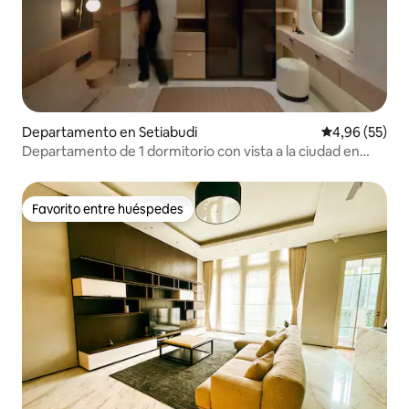
Departamento en Setiabudi
Calificación p
4,96 (55)
Departamento de 1 dormitorio con vista a la ciudad en
CBD Kuningan
Favorito entre huéspedes
Favorito entre huéspedes