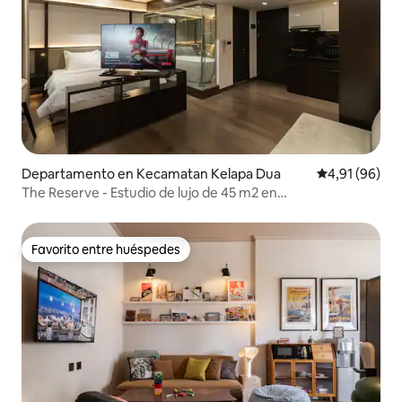
Departamento en Kecamatan Kelapa Dua
Calificación 
4,91 (96)
The Reserve - Estudio de lujo de 45 m2 en
Yakarta/Serpong
Favorito entre huéspedes
Favorito entre huéspedes