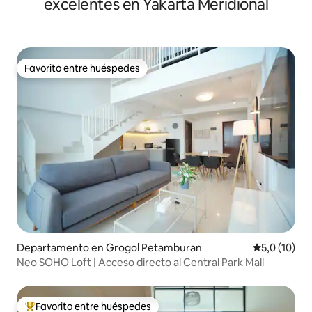
excelentes en Yakarta Meridional
Favorito entre huéspedes
Favorito entre huéspedes
Departamento en Grogol Petamburan
Calificación
5,0 (10)
Neo SOHO Loft | Acceso directo al Central Park Mall
Favorito entre huéspedes