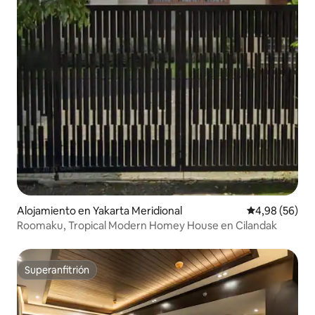
Alojamiento en Yakarta Meridional
Calificación p
4,98 (56)
Roomaku, Tropical Modern Homey House en Cilandak
Superanfitrión
Superanfitrión