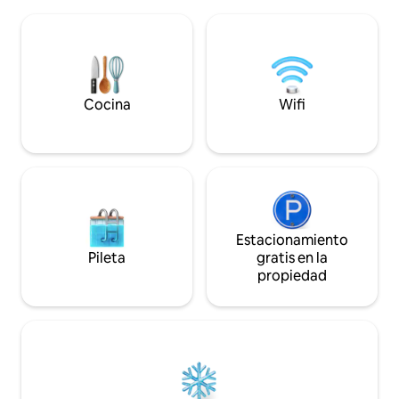
y caliente. Wifi de alta velocidad y TV por
cable. Ubicado cerca de la zona de SCBD
con seguridad por 
televisión. A poca 
centro comercial L
centros comercial
Cocina
Wifi
bonita vista del per
Estacionamiento
Pileta
gratis en la
propiedad