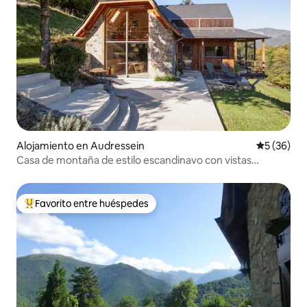
Alojamiento en Audressein
Calificaci
5 (36)
Casa de montaña de estilo escandinavo con vistas
preciosas
Favorito entre huéspedes
Favorito entre los huéspedes más destacados