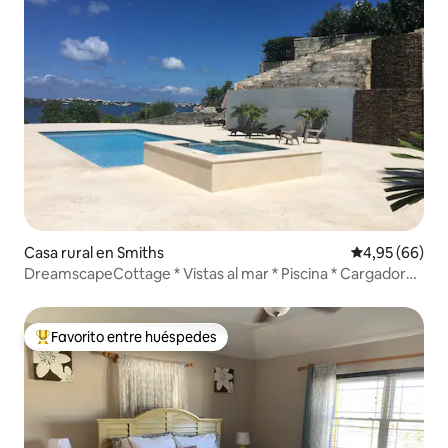
Casa rural en Smiths
Calificación p
4,95 (66)
DreamscapeCottage * Vistas al mar * Piscina * Cargador
de coches
Favorito entre huéspedes
Favorito entre los huéspedes más destacados