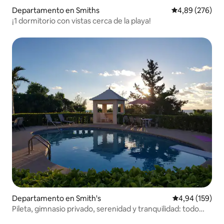
Departamento en Smiths
Calificación pr
4,89 (276)
¡1 dormitorio con vistas cerca de la playa!
Departamento en Smith's
Calificación pr
4,94 (159)
Pileta, gimnasio privado, serenidad y tranquilidad: todo
está aquí