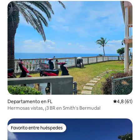
Departamento en FL
Calificación
4,8 (61)
Hermosas vistas, ¡3 BR en Smith's Bermuda!
Favorito entre huéspedes
Favorito entre huéspedes