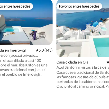
ito entre huéspedes
Favorito entre huéspedes
 entre los huéspedes más destacados
Favorito entre huéspedes
da en Imerovigli
Calificación promedio: 5,0 de 5. 143 evaluac
5,0 (143)
a con jacuzzi privado
do
 el acantilado a casi 400
Casa cíclada en Oia
C
re el mar. Ikia Kriton es una
Azul Santorini, vistas a la calder
evas tradicional con jacuzzi
privada
Casa cueva tradicional de Santo
 el pueblo de Imerovigli
las famosas iglesias de cúpula az
 con vistas impresionantes a
perfectas de la caldera en el c
 con una ubicación ideal para
Oia, junto al camino principal. P
toda la isla. Originalmente
privada climatizada con vistas
en 2021 desde una casa
panorámicas. Junto a Island Blu
4,95 de 5. 153 evaluaciones
 elegante edificio minimalista,
Serenity y Eternity. Totalment
a totalmente la arquitectura
con todas las comodidades, ces
 características tradicionales, al