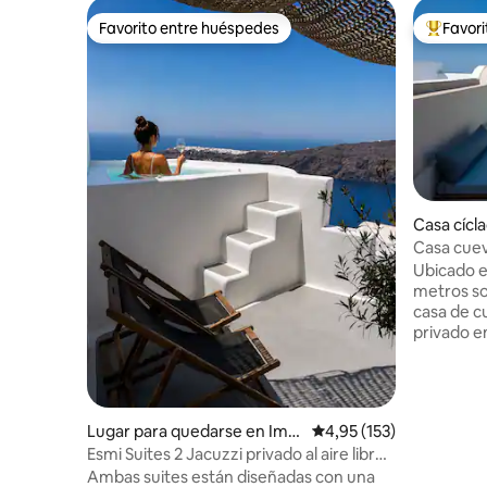
Favorito entre huéspedes
Favor
Favorito entre huéspedes
Favorito
Casa cícla
Casa cuev
climatiza
Ubicado en
metros sob
casa de cu
privado en
bendecido
Caldera y
descubrir 
renovado 
Lugar para quedarse en Ime
Calificación promedio: 
4,95 (153)
antigua,el
rovigli
Esmi Suites 2 Jacuzzi privado al aire libre
que abarc
Vista al atardecer
Ambas suites están diseñadas con una
local y las