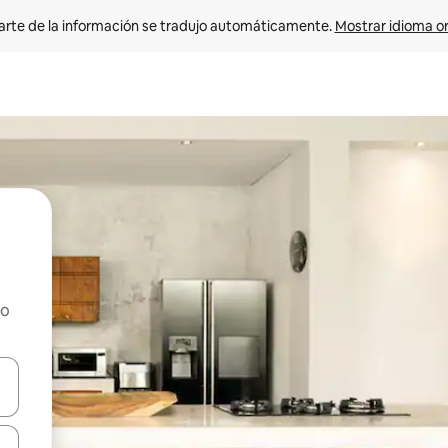
arte de la información se tradujo automáticamente. 
Mostrar idioma or
ho
on las teclas de flecha hacia arriba y hacia abajo o explorá deslizando