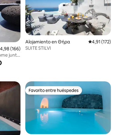
Alojamiento en Θήρα
Calificación promedio:
4,91 (172)
SUITE STILVI
iones
alificación promedio: 4,98 de 5. 166 evaluaciones
4,98 (166)
home junto
o
Favorito entre huéspedes
más destacados
Favorito entre huéspedes