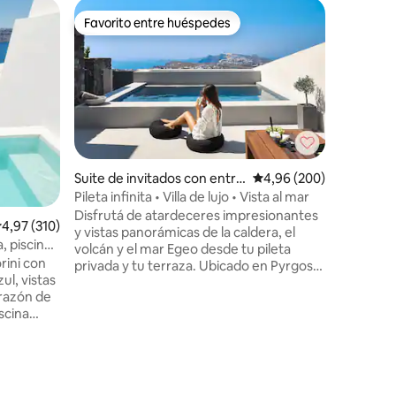
Alojamie
Favorito entre huéspedes
Favor
Favorito entre huéspedes
Favorit
Apartame
Villa Cat
con vista
capacidad
por su en
terraza d
almuerzo
amanecer
tiene una
Suite de invitados con entra
Calificación promedio: 
4,96 (200)
iones
también t
da independiente en Pyrgos
Pileta infinita • Villa de lujo • Vista al mar
cocina n
Kallistis
Disfrutá de atardeceres impresionantes
electrod
alificación promedio: 4,97 de 5. 310 evaluaciones
4,97 (310)
y vistas panorámicas de la caldera, el
casa. Ta
a, piscina
volcán y el mar Egeo desde tu pileta
principal
rini con
privada y tu terraza. Ubicado en Pyrgos,
habitació
ul, vistas
Vista Dall Alto combina privacidad,
para 2 pe
orazón de
comodidad y fácil acceso a todos los
iscina
rincones de Santorini. La villa cuenta con
2 cómodas habitaciones, 2 baños
e,
modernos, una cocina totalmente
e equipada
equipada y amplias áreas de estar
ta de
interiores y exteriores. Disfrutá del