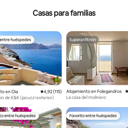
Casas para familias
 entre huéspedes
Superanfitrión
 entre huéspedes
Superanfitrión
4,99 de 5. 123 evaluaciones
Alojamiento en Folegandros
C
to en Oia
Calificación promedio: 4,92 de 5. 115 evaluac
4,92 (115)
La casa del molinero
on de K&K (jacuzzi exterior)
ito entre huéspedes
Favorito entre huéspedes
 entre los huéspedes más destacados
Favorito entre huéspedes