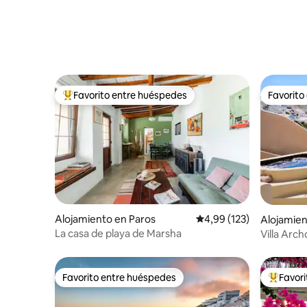
Favorito entre huéspedes
Favorito
Favorito entre los huéspedes más destacados
Favorito
Alojamiento en Paros
Calificación promedio: 
4,99 (123)
Alojamien
La casa de playa de Marsha
Villa Arch
Favorito entre huéspedes
Favor
Favorito entre huéspedes
Favorito