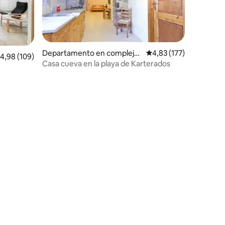
Departamento en complejo
Calificación promedio: 
4,83 (177)
alificación promedio: 4,98 de 5. 109 evaluaciones
4,98 (109)
residencial en Karterados
Casa cueva en la playa de Karterados