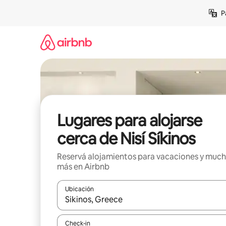
Ir
P
al
contenido
Lugares para alojarse
cerca de Nisí Síkinos
Reservá alojamientos para vacaciones y muc
más en Airbnb
Ubicación
Cuando los resultados estén disponibles, navegá c
Check-in