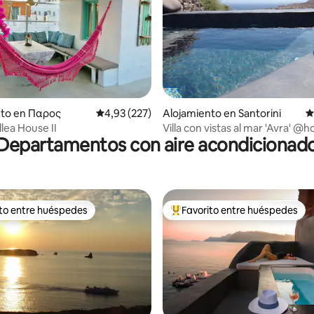
4,96 de 5. 149 evaluaciones
nto en Παρος
Calificación promedio: 4,93 de 5. 227 evaluac
4,93 (227)
Alojamiento en Santorini
C
lea House II
Villa con vistas al mar 'Avra' @
Departamentos con aire acondicionad
al mar!
ito entre huéspedes
Favorito entre huéspedes
 entre los huéspedes más destacados
Favorito entre los huéspedes 