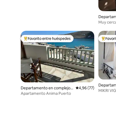
Departam
residencia
Muy cerca
estudio co
Favorito entre huéspedes
Favor
Favorito entre los huéspedes más destacados
Favorito
Departam
Departamento en complejo r
Calificación promedio:
4,96 (77)
sidencial
MIKRI VI
esidencial en Karavostasis
Apartamento Anima Puerto
SKY APA