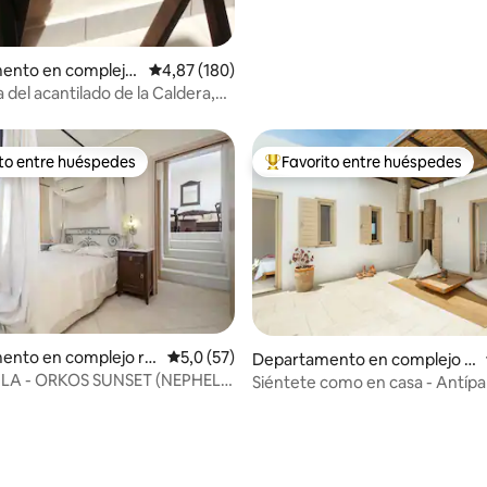
ento en complejo
Calificación promedio: 4,87 de 5. 180 evaluac
4,87 (180)
l en Thira
 del acantilado de la Caldera,
n vistas al mar n.º 3
ito entre huéspedes
Favorito entre huéspedes
 entre los huéspedes más destacados
Favorito entre los huéspedes 
ento en complejo re
Calificación promedio: 5,0 de 5. 57 evaluac
5,0 (57)
Departamento en complejo r
 4,96 de 5. 77 evaluaciones
 en Νάξος
esidencial en Antiparos
GLA - ORKOS SUNSET (NEPHELI
Siéntete como en casa - Antípa
RTMENT)
B