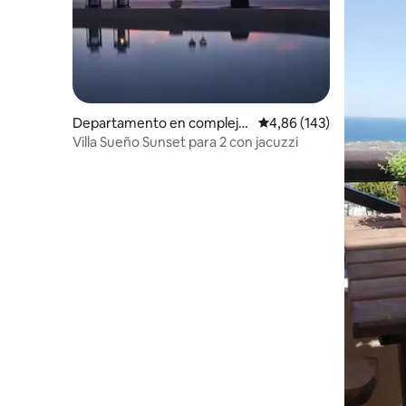
Departamento en complejo
Calificación promedio: 
4,86 (143)
residencial en Paros
Villa Sueño Sunset para 2 con jacuzzi