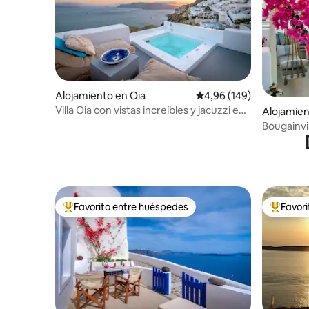
Alojamiento en Oia
Calificación promedio: 
4,96 (149)
Villa Oia con vistas increíbles y jacuzzi en
Alojamie
Caldera
Βougainvil
Favorito entre huéspedes
Favor
Favorito entre los huéspedes más destacados
Favorito