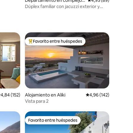
Departamento en complejo r
Calificación promedio:
4,93 (89)
esidencial en Imerovigli
Dúplex familiar con jacuzzi exterior y
vistas al mar y al atardecer
Favorito entre huéspedes
Favorito entre los huéspedes más destacados
alificación promedio: 4,84 de 5. 152 evaluaciones
4,84 (152)
Alojamiento en Aliki
Calificación promedio: 
4,96 (142)
iones
Vista para 2
Favorito entre huéspedes
Favorito entre huéspedes