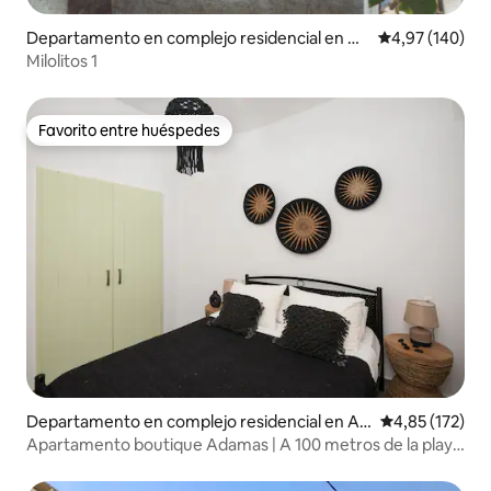
Departamento en complejo residencial en Ad
Calificación pr
4,97 (140)
amantas
Milolitos 1
Favorito entre huéspedes
Favorito entre huéspedes
Departamento en complejo residencial en Ad
Calificación p
4,85 (172)
amas
Apartamento boutique Adamas | A 100 metros de la playa
| Kalliopi