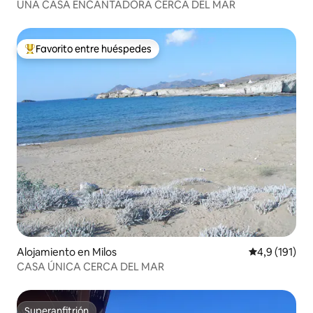
UNA CASA ENCANTADORA CERCA DEL MAR
Favorito entre huéspedes
Favorito entre los huéspedes más destacados
Alojamiento en Milos
Calificación 
4,9 (191)
CASA ÚNICA CERCA DEL MAR
Superanfitrión