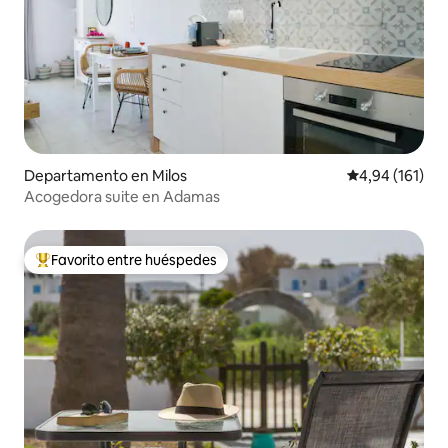
Departamento en Milos
Calificación p
4,94 (161)
Acogedora suite en Adamas
Favorito entre huéspedes
Favorito entre los huéspedes más destacados