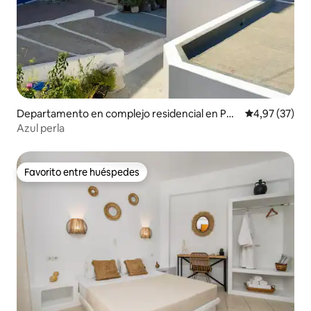
Departamento en complejo residencial en Per
Calificación 
4,97 (37)
a Triovasalos
Azul perla
Favorito entre huéspedes
Favorito entre huéspedes