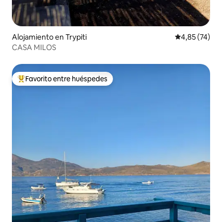
Alojamiento en Trypiti
Calificación 
4,85 (74)
CASA MILOS
Favorito entre huéspedes
Favorito entre los huéspedes más destacados