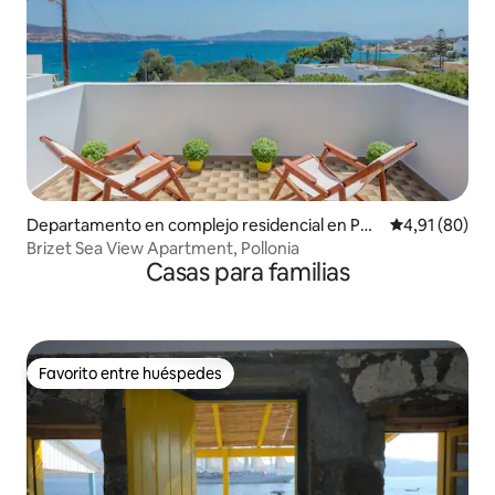
Departamento en complejo residencial en Poll
Calificación 
4,91 (80)
onia
Brizet Sea View Apartment, Pollonia
Casas para familias
Favorito entre huéspedes
Favorito entre huéspedes