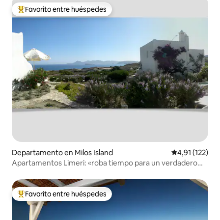
Favorito entre huéspedes
Favorito entre los huéspedes más destacados
Departamento en Milos Island
Calificación p
4,91 (122)
Apartamentos Limeri: «roba tiempo para un verdadero
escondite»
Favorito entre huéspedes
Favorito entre los huéspedes más destacados