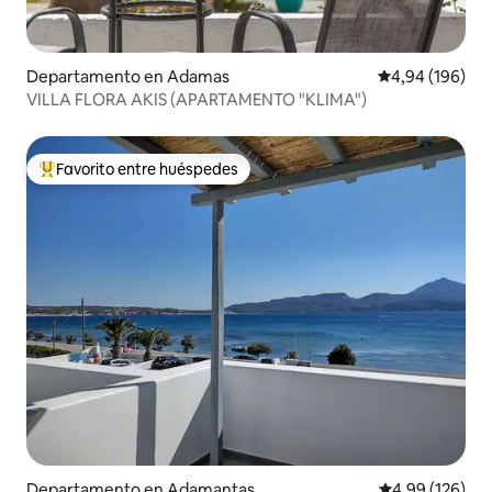
Departamento en Adamas
Calificación pr
4,94 (196)
VILLA FLORA AKIS (APARTAMENTO "KLIMA")
Favorito entre huéspedes
Favorito entre los huéspedes más destacados
Departamento en Adamantas
Calificación pr
4,99 (126)