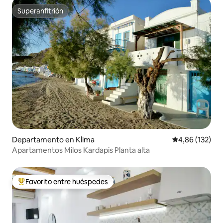
Superanfitrión
Superanfitrión
Departamento en Klima
Calificación p
4,86 (132)
Apartamentos Milos Kardapis Planta alta
Favorito entre huéspedes
Favorito entre los huéspedes más destacados