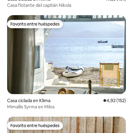
Casa flotante del capitán Nikola
Favorito entre huéspedes
Favorito entre huéspedes
Casa cíclada en Klima
Calificación p
4,92 (152)
Mimallis Syrma en Milos
Favorito entre huéspedes
Favorito entre huéspedes