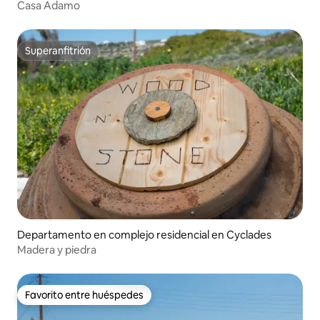
amantas
Casa Adamo
Superanfitrión
Superanfitrión
Departamento en complejo residencial en Cyclades
Madera y piedra
Favorito entre huéspedes
Favorito entre huéspedes