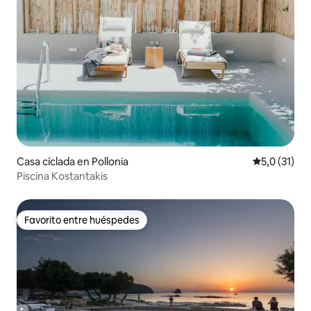
Casa cíclada en Pollonia
Calificación
5,0 (31)
Piscina Kostantakis
Favorito entre huéspedes
Favorito entre huéspedes