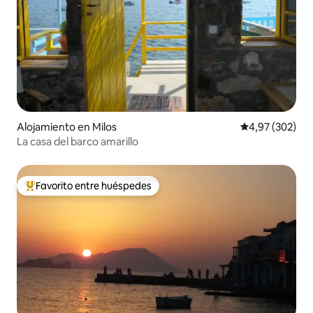
Alojamiento en Milos
Calificación pr
4,97 (302)
La casa del barco amarillo
Favorito entre huéspedes
Favorito entre los huéspedes más destacados