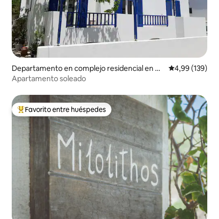
Departamento en complejo residencial en Mil
Calificación pr
4,99 (139)
os
Apartamento soleado
Favorito entre huéspedes
Favorito entre los huéspedes más destacados