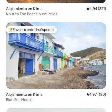
Alojamiento en Klima
Calificación p
4,94 (321)
Kourita The Boat House-Milos
Favorito entre huéspedes
Favorito entre los huéspedes más destacados
Alojamiento en Klima
Calificación pr
4,97 (180)
Blue Sea House