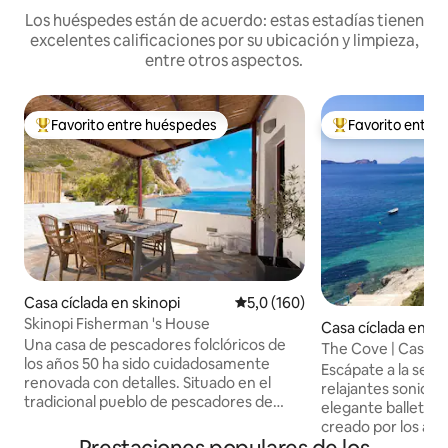
Los huéspedes están de acuerdo: estas estadías tienen
excelentes calificaciones por su ubicación y limpieza,
entre otros aspectos.
Favorito entre huéspedes
Favorito entre
Favorito entre los huéspedes más destacados
Favorito entre l
Casa cíclada en skinopi
Calificación promedio: 5,0 de 5
5,0 (160)
Skinopi Fisherman 's House
Casa cíclada en Mi
Una casa de pescadores folclóricos de
The Cove | Casa de
los años 50 ha sido cuidadosamente
Escápate a la sere
renovada con detalles. Situado en el
relajantes sonidos d
tradicional pueblo de pescadores de
elegante ballet de
Skinopi justo al lado de la orilla, te
creado por los an
ofrecerá vacaciones excepcionales lejos
de nuestra familia a