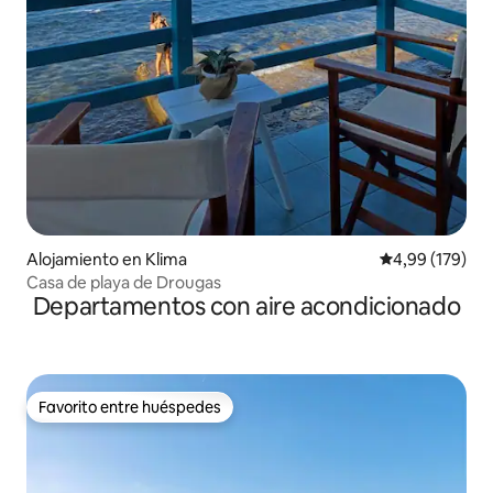
Alojamiento en Klima
Calificación pr
4,99 (179)
Casa de playa de Drougas
Departamentos con aire acondicionado
Favorito entre huéspedes
Favorito entre huéspedes