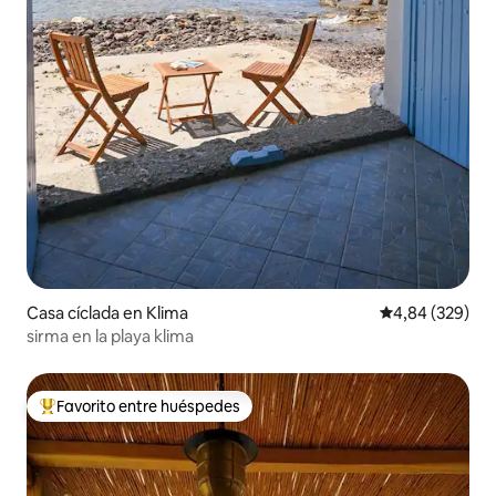
Casa cíclada en Klima
Calificación pr
4,84 (329)
sirma en la playa klima
Favorito entre huéspedes
Favorito entre los huéspedes más destacados