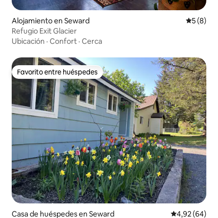
Alojamiento en Seward
Calificac
5 (8)
Refugio Exit Glacier
Ubicación
·
Confort
·
Cerca
Favorito entre huéspedes
Favorito entre huéspedes
Casa de huéspedes en Seward
Calificación p
4,92 (64)