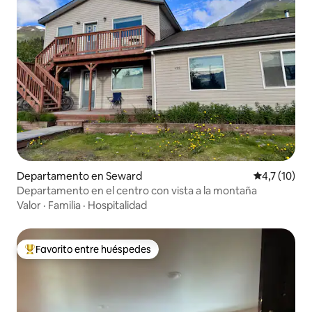
Departamento en Seward
Calificación
4,7 (10)
Departamento en el centro con vista a la montaña
Valor
·
Familia
·
Hospitalidad
Favorito entre huéspedes
Favorito entre los huéspedes más destacados