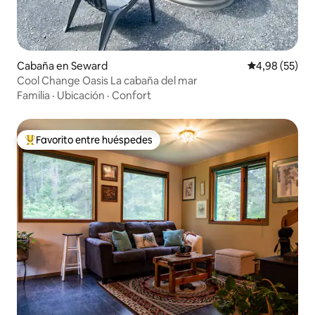
Cabaña en Seward
Calificación p
4,98 (55)
Cool Change Oasis La cabaña del mar
Familia
·
Ubicación
·
Confort
Favorito entre huéspedes
Favorito entre los huéspedes más destacados