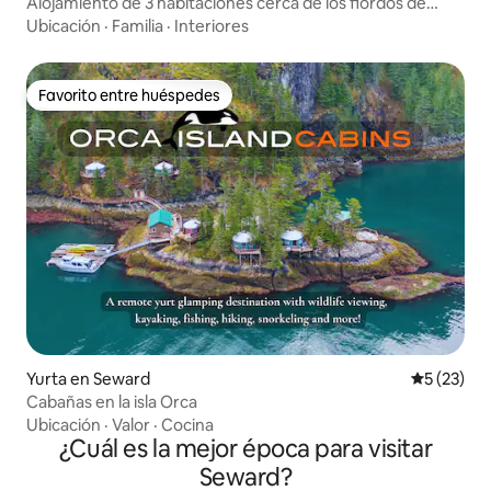
Alojamiento de 3 habitaciones cerca de los fiordos de
Kenai y el puerto de Seward
Ubicación
·
Familia
·
Interiores
Favorito entre huéspedes
Favorito entre huéspedes
Yurta en Seward
Calificaci
5 (23)
Cabañas en la isla Orca
Ubicación
·
Valor
·
Cocina
¿Cuál es la mejor época para visitar
Seward?