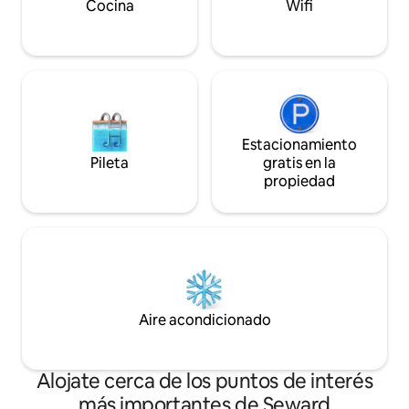
pies por 12 pies, por lo que no es apto
Cocina
Wifi
para niños
Estacionamiento
Pileta
gratis en la
propiedad
Aire acondicionado
Alojate cerca de los puntos de interés
más importantes de Seward