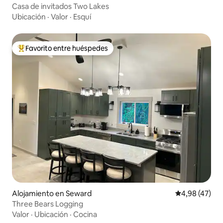
Casa de invitados Two Lakes
Ubicación
·
Valor
·
Esquí
Favorito entre huéspedes
Favorito entre los huéspedes más destacados
Alojamiento en Seward
Calificación 
4,98 (47)
Three Bears Logging
Valor
·
Ubicación
·
Cocina