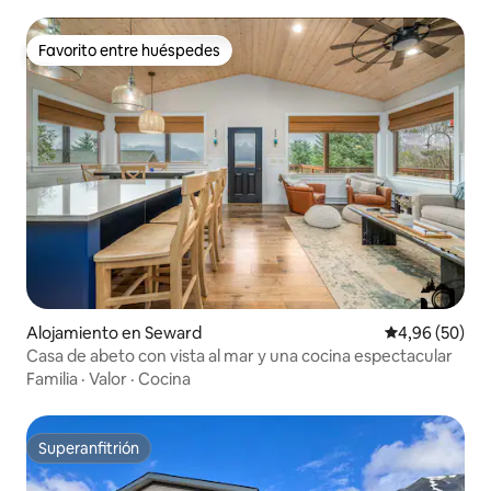
Favorito entre huéspedes
Favorito entre huéspedes
Alojamiento en Seward
Calificación p
4,96 (50)
Casa de abeto con vista al mar y una cocina espectacular
Familia
·
Valor
·
Cocina
Superanfitrión
Superanfitrión